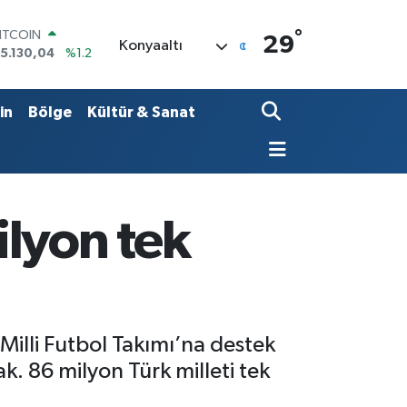
°
DOLAR
29
Konyaaltı
7,7436
%0.18
EURO
5,2510
%0.32
TERLİN
in
Bölge
Kültür & Sanat
4,4811
%0.38
RAM ALTIN
648.99
%2.59
İST100
3.773
%-19
ITCOIN
ilyon tek
5.130,04
%1.2
Milli Futbol Takımı’na destek
. 86 milyon Türk milleti tek