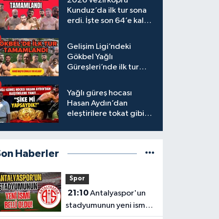
2026 Vezirköprü
Kunduz’da ilk tur sona
erdi. İşte son 64’e kalan
başpehlivanlar
Gelişim Ligi’ndeki
Gökbel Yağlı
Güreşleri’nde ilk tur
tamamlandı
Yağlı güreş hocası
Hasan Aydın’dan
eleştirilere tokat gibi
yanıt
Son Haberler
Spor
21:10
Antalyaspor'un
stadyumunun yeni ismi
belli oldu!