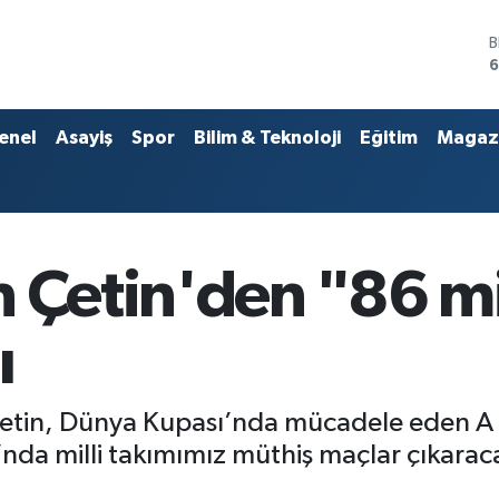
4
5
S
enel
Asayiş
Spor
Bilim & Teknoloji
Eğitim
Magaz
6
G
6
B
1
B
n Çetin'den "86 m
6
ı
 Çetin, Dünya Kupası’nda mücadele eden A 
da milli takımımız müthiş maçlar çıkaracak