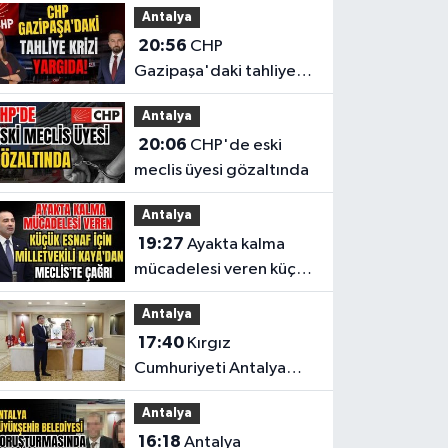
Antalya
20:56
CHP
Gazipaşa'daki tahliye
krizi yargıda!
Antalya
20:06
CHP'de eski
meclis üyesi gözaltında
Antalya
19:27
Ayakta kalma
mücadelesi veren küçük
esnaf için Milletvekili
Antalya
Kaya'dan Meclis'te
17:40
Kırgız
çağrı
Cumhuriyeti Antalya
Başkonsolosu’ndan
Antalya
anlamlı ziyaret
16:18
Antalya