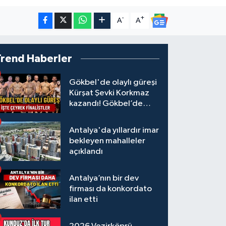
-
+
A
A
Trend Haberler
Gökbel'de olaylı güreşi
Kürşat Şevki Korkmaz
kazandı! Gökbel’de
çeyrek finalistler belli
oldu... Megastar Ali
Antalya'da yıllardır imar
Gürbüz elendi!
bekleyen mahalleler
açıklandı
Antalya’nın bir dev
firması da konkordato
ilan etti