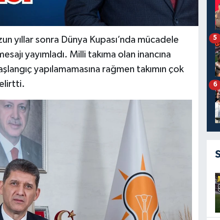
5
 uzun yıllar sonra Dünya Kupası’nda mücadele
esajı yayımladı. Milli takıma olan inancına
 başlangıç yapılamamasına rağmen takımın çok
lirtti.
6