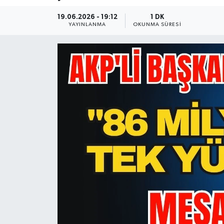
Güncel
19.06.2026 - 19:12
1 DK
YAYINLANMA
OKUNMA SÜRESI
Kültür & Sanat
Magazin
Resmi İlan
Sağlık & Yaşam
Siyaset
Spor