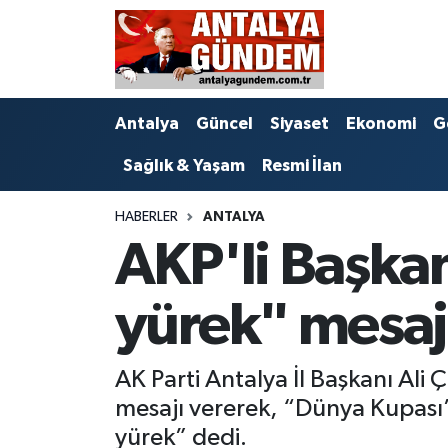
Antalya
Antalya Nöbetçi Eczaneler
Antalya
Güncel
Siyaset
Ekonomi
G
Asayiş
Antalya Hava Durumu
Sağlık & Yaşam
Resmi İlan
Bilim & Teknoloji
Antalya Namaz Vakitleri
HABERLER
ANTALYA
Bölge
Antalya Trafik Yoğunluk Haritası
AKP'li Başka
EĞİTİM
Süper Lig Puan Durumu ve Fikstür
yürek" mesaj
Ekonomi
Tüm Manşetler
AK Parti Antalya İl Başkanı Ali
Genel
Son Dakika Haberleri
mesajı vererek, “Dünya Kupası’n
Görüntülü Haber
Haber Arşivi
yürek” dedi.