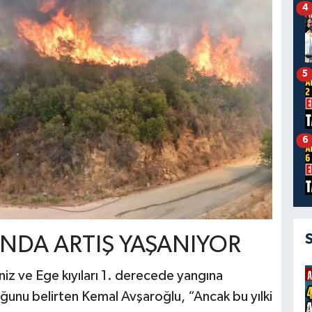
4
5
6
NDA ARTIŞ YAŞANIYOR
iz ve Ege kıyıları 1. derecede yangına
ğunu belirten Kemal Avşaroğlu, “Ancak bu yılki