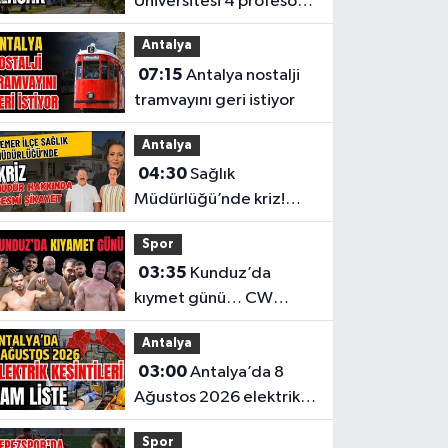
Üniversitesi 4 profesör
alacak
Antalya
07:15
Antalya nostalji
tramvayını geri istiyor
Antalya
04:30
Sağlık
Müdürlüğü’nde kriz!
Müdür hakkında resmi
Spor
şikayet
03:35
Kunduz’da
kıymet günü… CW
Enerji Yağlı Güreş
Antalya
Ligi’nin 6. Etabı öncesi
03:00
Antalya’da 8
nefesler tutuldu
Ağustos 2026 elektrik
kesintilerinin tam listesi
Spor