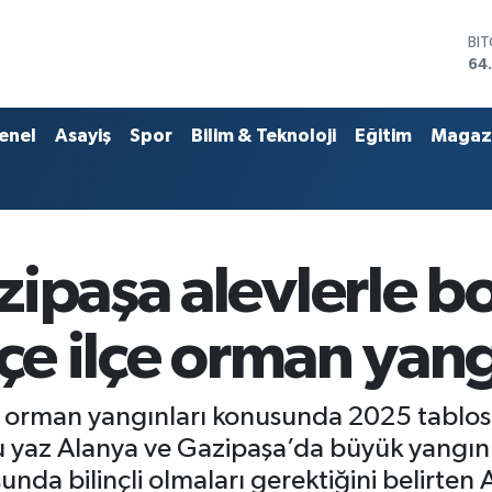
DO
47
EU
55
ST
enel
Asayiş
Spor
Bilim & Teknoloji
Eğitim
Magaz
64
GR
65
Bİ
13
BI
zipaşa alevlerle b
64
lçe ilçe orman yang
en orman yangınları konusunda 2025 tabl
yaz Alanya ve Gazipaşa’da büyük yangınla
da bilinçli olmaları gerektiğini belirten A