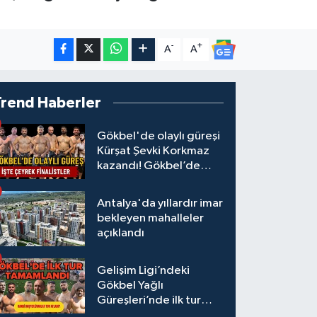
-
+
A
A
Trend Haberler
Gökbel'de olaylı güreşi
Kürşat Şevki Korkmaz
kazandı! Gökbel’de
çeyrek finalistler belli
oldu... Megastar Ali
Antalya'da yıllardır imar
Gürbüz elendi!
bekleyen mahalleler
açıklandı
Gelişim Ligi’ndeki
Gökbel Yağlı
Güreşleri’nde ilk tur
tamamlandı