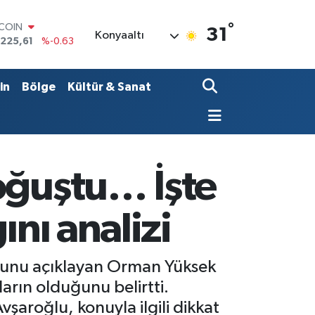
°
LAR
31
Konyaaltı
,7143
%0.16
RO
,0317
%-0.02
ERLİN
in
Bölge
Kültür & Sanat
,2463
%0.07
AM ALTIN
74.81
%1.44
ST100
.799
%70
TCOIN
oğuştu… İşte
.225,61
%-0.63
ını analizi
osunu açıklayan Orman Yüksek
rın olduğunu belirtti.
vşaroğlu, konuyla ilgili dikkat