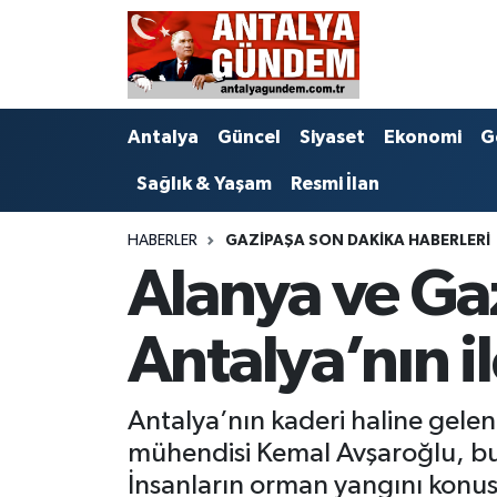
Antalya
Antalya Nöbetçi Eczaneler
Antalya
Güncel
Siyaset
Ekonomi
G
Asayiş
Antalya Hava Durumu
Sağlık & Yaşam
Resmi İlan
Bilim & Teknoloji
Antalya Namaz Vakitleri
HABERLER
GAZIPAŞA SON DAKIKA HABERLERI
Bölge
Antalya Trafik Yoğunluk Haritası
Alanya ve Ga
EĞİTİM
Süper Lig Puan Durumu ve Fikstür
Antalya’nın i
Ekonomi
Tüm Manşetler
Antalya’nın kaderi haline gel
Genel
Son Dakika Haberleri
mühendisi Kemal Avşaroğlu, bu 
Görüntülü Haber
Haber Arşivi
İnsanların orman yangını konusun