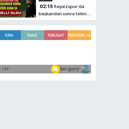
02:15
Kepezspor’da
başkandan sonra teknik
adam da belli oldu