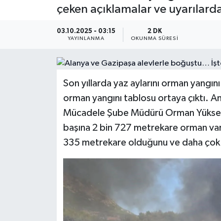
çeken açıklamalar ve uyarılard
Güncel
03.10.2025 - 03:15
2 DK
YAYINLANMA
OKUNMA SÜRESI
Kültür & Sanat
Magazin
Son yıllarda yaz aylarını orman yangını
Resmi İlan
orman yangını tablosu ortaya çıktı. 
Mücadele Şube Müdürü Orman Yüksek 
Sağlık & Yaşam
başına 2 bin 727 metrekare orman varl
335 metrekare olduğunu ve daha çok y
Siyaset
Spor