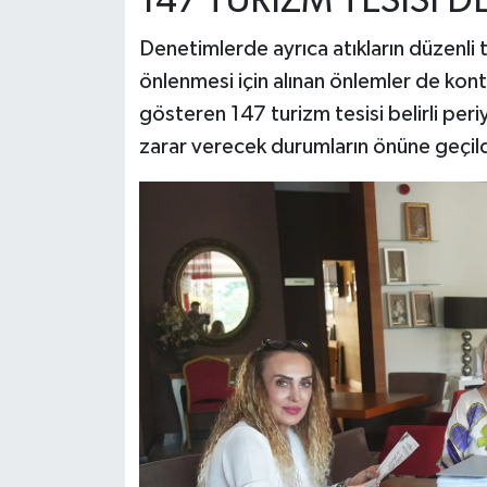
147 TURİZM TESİSİ 
Denetimlerde ayrıca atıkların düzenli t
önlenmesi için alınan önlemler de kon
gösteren 147 turizm tesisi belirli peri
zarar verecek durumların önüne geçild