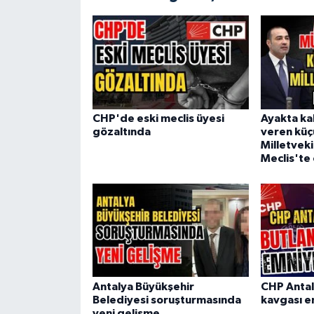
CHP'de eski meclis üyesi
Ayakta ka
gözaltında
veren küçü
Milletveki
Meclis'te 
Antalya Büyükşehir
CHP Antal
Belediyesi soruşturmasında
kavgası e
yeni gelişme