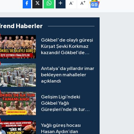
-
+
A
A
Trend Haberler
Gökbel'de olaylı güreşi
Kürşat Şevki Korkmaz
kazandı! Gökbel’de
çeyrek finalistler belli
oldu... Megastar Ali
Antalya'da yıllardır imar
Gürbüz elendi!
bekleyen mahalleler
açıklandı
Gelişim Ligi’ndeki
Gökbel Yağlı
Güreşleri’nde ilk tur
tamamlandı
Yağlı güreş hocası
Hasan Aydın’dan