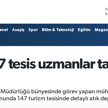
D
4
E
5
S
enel
Asayiş
Spor
Bilim & Teknoloji
Eğitim
Magaz
6
G
6
B
1
B
 tesis uzmanlar t
6
eri Müdürlüğü bünyesinde görev yapan mühe
nunda 147 turizm tesisinde detaylı atık d