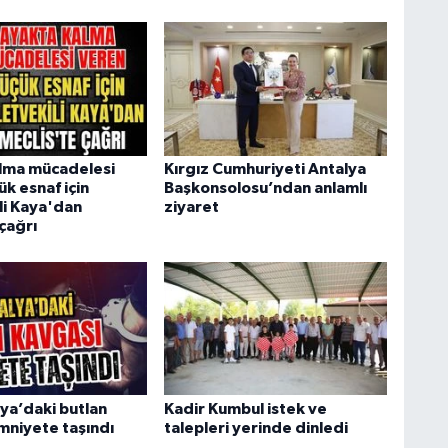
lma mücadelesi
Kırgız Cumhuriyeti Antalya
k esnaf için
Başkonsolosu’ndan anlamlı
li Kaya'dan
ziyaret
çağrı
ya’daki butlan
Kadir Kumbul istek ve
mniyete taşındı
talepleri yerinde dinledi