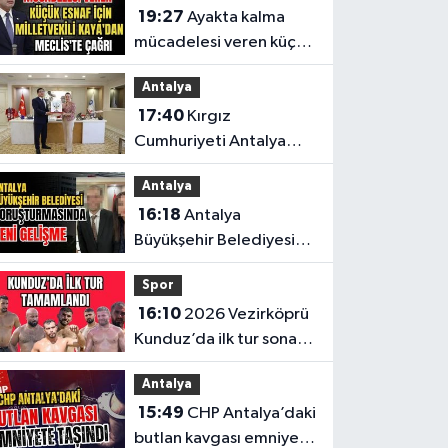
19:27
Ayakta kalma
mücadelesi veren küçük
esnaf için Milletvekili
Antalya
Kaya'dan Meclis'te
17:40
Kırgız
çağrı
Cumhuriyeti Antalya
Başkonsolosu’ndan
Antalya
anlamlı ziyaret
16:18
Antalya
Büyükşehir Belediyesi
soruşturmasında yeni
Spor
gelişme
16:10
2026 Vezirköprü
Kunduz’da ilk tur sona
erdi. İşte son 64’e kalan
Antalya
başpehlivanlar
15:49
CHP Antalya’daki
butlan kavgası emniyete