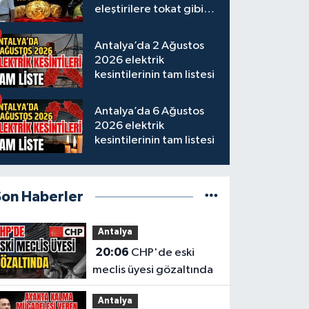
eleştirilere tokat gibi
yanıt
Antalya’da 2 Ağustos
2026 elektrik
kesintilerinin tam listesi
Antalya’da 6 Ağustos
2026 elektrik
kesintilerinin tam listesi
Son Haberler
Antalya
20:06
CHP'de eski
meclis üyesi gözaltında
Antalya