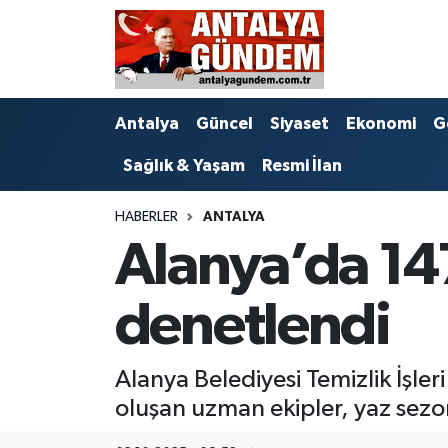
Antalya
Antalya Nöbetçi Eczaneler
Antalya
Güncel
Siyaset
Ekonomi
G
Asayiş
Antalya Hava Durumu
Sağlık & Yaşam
Resmi İlan
Bilim & Teknoloji
Antalya Namaz Vakitleri
HABERLER
ANTALYA
Bölge
Antalya Trafik Yoğunluk Haritası
Alanya’da 147
EĞİTİM
Süper Lig Puan Durumu ve Fikstür
denetlendi
Ekonomi
Tüm Manşetler
Alanya Belediyesi Temizlik İşl
Genel
Son Dakika Haberleri
oluşan uzman ekipler, yaz sezo
Görüntülü Haber
Haber Arşivi