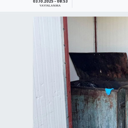
03.10.2025 - 08:53
YAYINLANMA
Güncel
Kültür & Sanat
Magazin
Resmi İlan
Sağlık & Yaşam
Siyaset
Spor