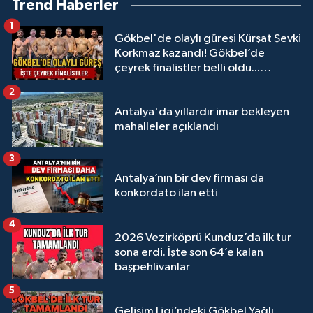
Trend Haberler
1
Gökbel'de olaylı güreşi Kürşat Şevki
Korkmaz kazandı! Gökbel’de
çeyrek finalistler belli oldu...
Megastar Ali Gürbüz elendi!
2
Antalya'da yıllardır imar bekleyen
mahalleler açıklandı
3
Antalya’nın bir dev firması da
konkordato ilan etti
4
2026 Vezirköprü Kunduz’da ilk tur
sona erdi. İşte son 64’e kalan
başpehlivanlar
5
Gelişim Ligi’ndeki Gökbel Yağlı