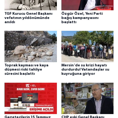
TGF Kurucu Genel Başkanı
Özgür Özel, Yeni Parti
vefatının yıldönümünde
bağış kampanyasını
anıldı
başlattı
Toprak kayması ve kaya
Mersin'de su krizi hayatı
düşmesi riski tahliye
durdurdu! Vatandaşlar su
sürecini başlattı
kuyruğuna giriyor
Gazetecilerin 15 Temmuz
CHP eski Genel Başkanı