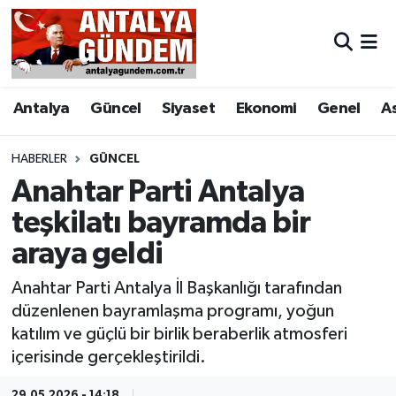
Antalya
Antalya Nöbetçi Eczaneler
Antalya
Güncel
Siyaset
Ekonomi
Genel
A
Asayiş
Antalya Hava Durumu
Bilim & Teknoloji
Antalya Namaz Vakitleri
HABERLER
GÜNCEL
Anahtar Parti Antalya
Bölge
Antalya Trafik Yoğunluk Haritası
teşkilatı bayramda bir
araya geldi
EĞİTİM
Süper Lig Puan Durumu ve Fikstür
Anahtar Parti Antalya İl Başkanlığı tarafından
Ekonomi
Tüm Manşetler
düzenlenen bayramlaşma programı, yoğun
katılım ve güçlü bir birlik beraberlik atmosferi
Genel
Son Dakika Haberleri
içerisinde gerçekleştirildi.
Görüntülü Haber
Haber Arşivi
29.05.2026 - 14:18