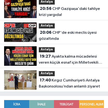
Antalya
20:56
CHP Gazipaşa'daki tahliye
krizi yargıda!
Antalya
20:06
CHP'de eski meclis üyesi
gözaltında
Antalya
19:27
Ayakta kalma mücadelesi
veren küçük esnaf için Milletvekili
Kaya'dan Meclis'te çağrı
Antalya
17:40
Kırgız Cumhuriyeti Antalya
Başkonsolosu’ndan anlamlı ziyaret