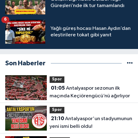
Güreşleri’nde ilk tur tamamlandı
6
Yağlı güreş hocası Hasan Aydın’dan
eleştirilere tokat gibi yanıt
Son Haberler
Spor
01:05
Antalyaspor sezonun ilk
maçında Keçiörengücü’nü ağırlıyor
Spor
21:10
Antalyaspor'un stadyumunun
yeni ismi belli oldu!