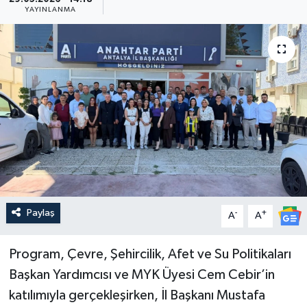
YAYINLANMA
Güncel
Kültür & Sanat
Magazin
Resmi İlan
Sağlık & Yaşam
Siyaset
Paylaş
-
+
A
A
Spor
Program, Çevre, Şehircilik, Afet ve Su Politikaları
Başkan Yardımcısı ve MYK Üyesi Cem Cebir’in
katılımıyla gerçekleşirken, İl Başkanı Mustafa