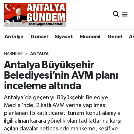
Antalya
Antalya Nöbetçi Eczaneler
Antalya
Güncel
Siyaset
Ekonomi
Genel
A
Asayiş
Antalya Hava Durumu
Bilim & Teknoloji
Antalya Namaz Vakitleri
HABERLER
ANTALYA
Antalya Büyükşehir
Bölge
Antalya Trafik Yoğunluk Haritası
Belediyesi’nin AVM planı
inceleme altında
EĞİTİM
Süper Lig Puan Durumu ve Fikstür
Antalya'da geçen yıl Büyükşehir Belediye
Ekonomi
Tüm Manşetler
Meclisi'nde, 2 katlı AVM yerine yapılması
planlanan 15 katlı ticaret-turizm-konut alanıyla
Genel
Son Dakika Haberleri
ilgili alınan karara yönelik plan tadilatlarına karşı
açılan davalar neticesinde mahkeme, keşif ve
Görüntülü Haber
Haber Arşivi