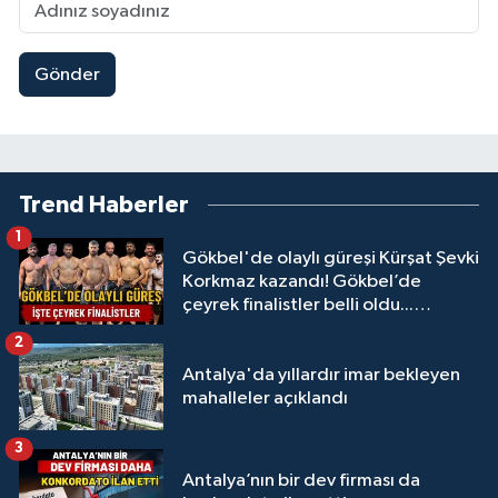
Gönder
Trend Haberler
1
Gökbel'de olaylı güreşi Kürşat Şevki
Korkmaz kazandı! Gökbel’de
çeyrek finalistler belli oldu...
Megastar Ali Gürbüz elendi!
2
Antalya'da yıllardır imar bekleyen
mahalleler açıklandı
3
Antalya’nın bir dev firması da