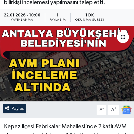
bilirkişi incelemesi yapılmasını talep etti.
Güncel
22.01.2026 - 10:06
1
1 DK
YAYINLANMA
PAYLAŞIM
OKUNMA SÜRESI
Kültür & Sanat
Magazin
Resmi İlan
Sağlık & Yaşam
Siyaset
Spor
Paylaş
-
+
A
A
Kepez ilçesi Fabrikalar Mahallesi'nde 2 katlı AVM