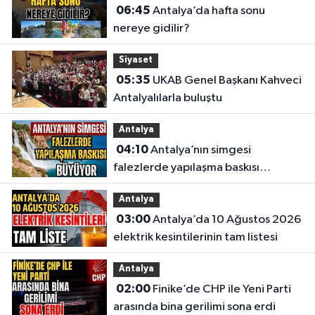
06:45
Antalya’da hafta sonu
nereye gidilir?
Siyaset
05:35
UKAB Genel Başkanı Kahveci
Antalyalılarla buluştu
Antalya
04:10
Antalya’nın simgesi
falezlerde yapılaşma baskısı
büyüyor
Antalya
03:00
Antalya’da 10 Ağustos 2026
elektrik kesintilerinin tam listesi
Antalya
02:00
Finike’de CHP ile Yeni Parti
arasında bina gerilimi sona erdi