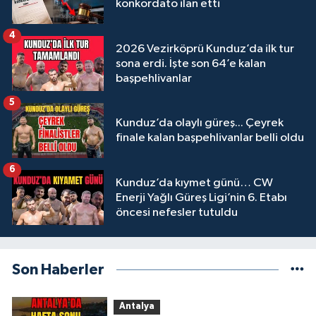
konkordato ilan etti
4
2026 Vezirköprü Kunduz’da ilk tur
sona erdi. İşte son 64’e kalan
başpehlivanlar
5
Kunduz’da olaylı güreş... Çeyrek
finale kalan başpehlivanlar belli oldu
6
Kunduz’da kıymet günü… CW
Enerji Yağlı Güreş Ligi’nin 6. Etabı
öncesi nefesler tutuldu
Son Haberler
Antalya