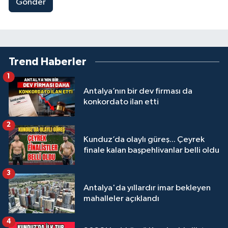
Gönder
Trend Haberler
1
Antalya’nın bir dev firması da
konkordato ilan etti
2
Kunduz’da olaylı güreş... Çeyrek
finale kalan başpehlivanlar belli oldu
3
Antalya'da yıllardır imar bekleyen
mahalleler açıklandı
4