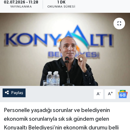
02.07.2026 - 11:28
1 DK
YAYINLANMA
OKUNMA SÜRESI
Güncel
Kültür & Sanat
Magazin
Resmi İlan
Sağlık & Yaşam
Siyaset
Paylaş
-
+
A
A
Spor
Personelle yaşadığı sorunlar ve belediyenin
ekonomik sorunlarıyla sık sık gündem gelen
Konyaaltı Belediyesi’nin ekonomik durumu belli