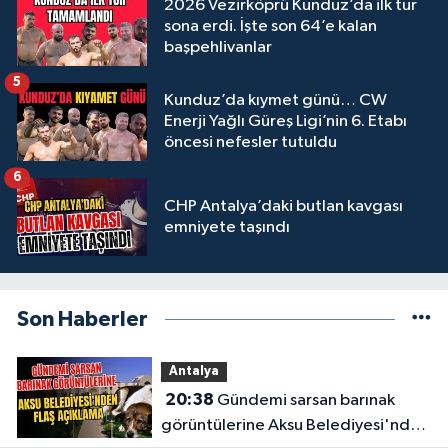
2026 Vezirköprü Kunduz’da ilk tur
sona erdi. İşte son 64’e kalan
başpehlivanlar
5
Kunduz’da kıymet günü… CW
Enerji Yağlı Güreş Ligi’nin 6. Etabı
öncesi nefesler tutuldu
6
CHP Antalya’daki butlan kavgası
emniyete taşındı
Son Haberler
Antalya
20:38
Gündemi sarsan barınak
görüntülerine Aksu Belediyesi'nden