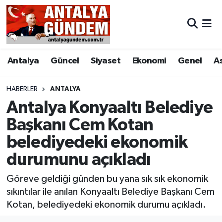
Antalya
Antalya Nöbetçi Eczaneler
Antalya
Güncel
Siyaset
Ekonomi
Genel
A
Asayiş
Antalya Hava Durumu
Bilim & Teknoloji
Antalya Namaz Vakitleri
HABERLER
ANTALYA
Antalya Konyaaltı Belediye
Bölge
Antalya Trafik Yoğunluk Haritası
Başkanı Cem Kotan
belediyedeki ekonomik
EĞİTİM
Süper Lig Puan Durumu ve Fikstür
durumunu açıkladı
Ekonomi
Tüm Manşetler
Göreve geldiği günden bu yana sık sık ekonomik
Genel
Son Dakika Haberleri
sıkıntılar ile anılan Konyaaltı Belediye Başkanı Cem
Kotan, belediyedeki ekonomik durumu açıkladı.
Görüntülü Haber
Haber Arşivi