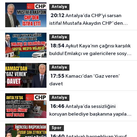
flaş açıklama
Antalya
20:12
Antalya’da CHP’yi sarsan
istifa! Mustafa Akaydın CHP'den
istifa etti
Antalya
18:54
Aykut Kaya’nın çağrısı karşılık
buldu! Emlakçı ve galericilere sosyal
medya müjdesi
Antalya
17:55
Kamacı’dan ‘Gaz veren’
davet
Antalya
16:46
Antalya’da sessizliğini
koruyan belediye başkanına yapılan
ziyaret tepki topladı
Spor
16:40
Antalyalı başpehlivan Yusuf