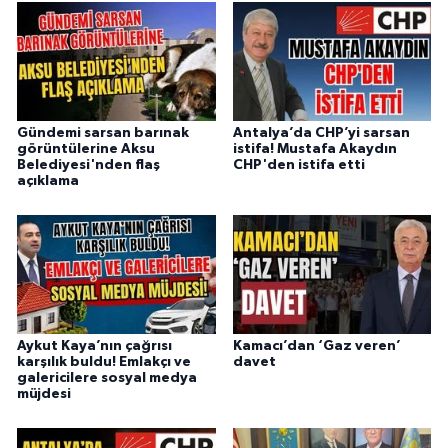
Gündemi sarsan barınak
Antalya’da CHP’yi sarsan
görüntülerine Aksu
istifa! Mustafa Akaydın
Belediyesi'nden flaş
CHP'den istifa etti
açıklama
Aykut Kaya’nın çağrısı
Kamacı’dan ‘Gaz veren’
karşılık buldu! Emlakçı ve
davet
galericilere sosyal medya
müjdesi