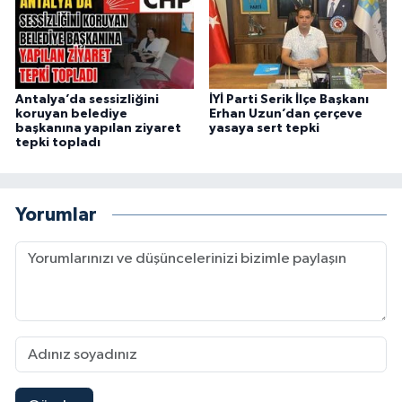
Antalya’da sessizliğini
İYİ Parti Serik İlçe Başkanı
koruyan belediye
Erhan Uzun’dan çerçeve
başkanına yapılan ziyaret
yasaya sert tepki
tepki topladı
Yorumlar