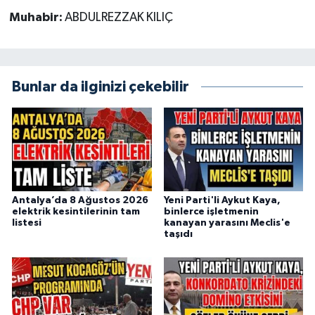
Muhabir:
ABDULREZZAK KILIÇ
Bunlar da ilginizi çekebilir
Antalya’da 8 Ağustos 2026
Yeni Parti'li Aykut Kaya,
elektrik kesintilerinin tam
binlerce işletmenin
listesi
kanayan yarasını Meclis'e
taşıdı