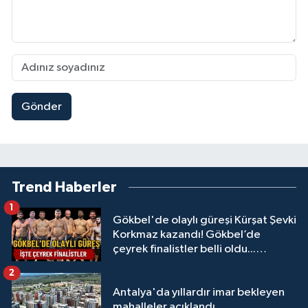
Gönder
Trend Haberler
1
Gökbel'de olaylı güreşi Kürşat Şevki
Korkmaz kazandı! Gökbel’de
çeyrek finalistler belli oldu...
Megastar Ali Gürbüz elendi!
2
Antalya'da yıllardır imar bekleyen
mahalleler açıklandı