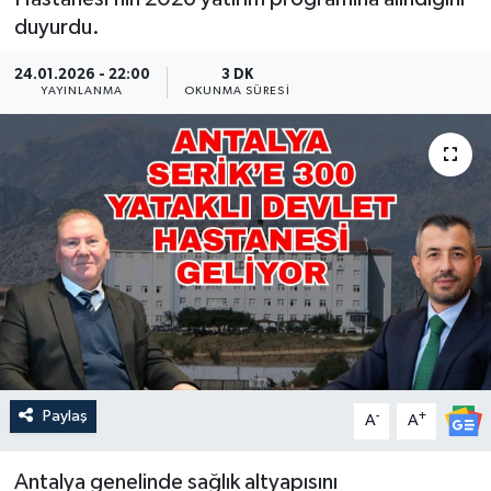
duyurdu.
Güncel
24.01.2026 - 22:00
3 DK
YAYINLANMA
Kültür & Sanat
OKUNMA SÜRESI
Magazin
Resmi İlan
Sağlık & Yaşam
Siyaset
Spor
Paylaş
-
+
A
A
Antalya genelinde sağlık altyapısını