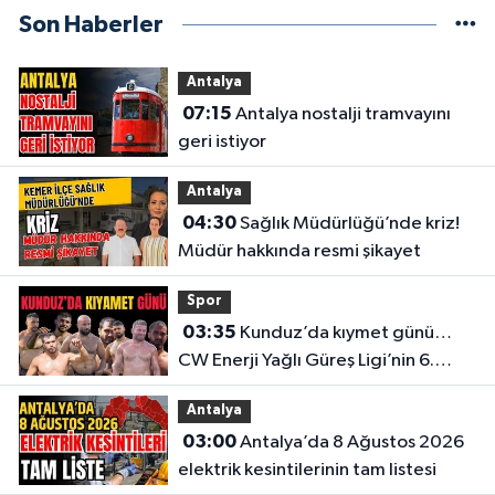
Son Haberler
Antalya
07:15
Antalya nostalji tramvayını
geri istiyor
Antalya
04:30
Sağlık Müdürlüğü’nde kriz!
Müdür hakkında resmi şikayet
Spor
03:35
Kunduz’da kıymet günü…
CW Enerji Yağlı Güreş Ligi’nin 6.
Etabı öncesi nefesler tutuldu
Antalya
03:00
Antalya’da 8 Ağustos 2026
elektrik kesintilerinin tam listesi