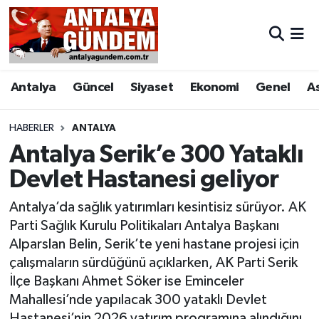
Antalya
Antalya Nöbetçi Eczaneler
Antalya
Güncel
Siyaset
Ekonomi
Genel
A
Asayiş
Antalya Hava Durumu
Bilim & Teknoloji
Antalya Namaz Vakitleri
HABERLER
ANTALYA
Antalya Serik’e 300 Yataklı
Bölge
Antalya Trafik Yoğunluk Haritası
Devlet Hastanesi geliyor
EĞİTİM
Süper Lig Puan Durumu ve Fikstür
Antalya’da sağlık yatırımları kesintisiz sürüyor. AK
Parti Sağlık Kurulu Politikaları Antalya Başkanı
Ekonomi
Tüm Manşetler
Alparslan Belin, Serik’te yeni hastane projesi için
çalışmaların sürdüğünü açıklarken, AK Parti Serik
Genel
Son Dakika Haberleri
İlçe Başkanı Ahmet Söker ise Eminceler
Mahallesi’nde yapılacak 300 yataklı Devlet
Görüntülü Haber
Haber Arşivi
Hastanesi’nin 2026 yatırım programına alındığını