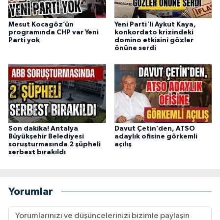
Mesut Kocagöz’ün
Yeni Parti'li Aykut Kaya,
programında CHP var Yeni
konkordato krizindeki
Parti yok
domino etkisini gözler
önüne serdi
Son dakika! Antalya
Davut Çetin’den, ATSO
Büyükşehir Belediyesi
adaylık ofisine görkemli
soruşturmasında 2 şüpheli
açılış
serbest bırakıldı
Yorumlar