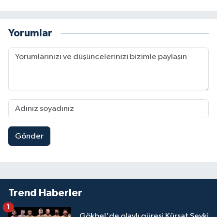
Yorumlar
Gönder
Trend Haberler
1
Gökbel'de olaylı güreşi Kürşat Şevki