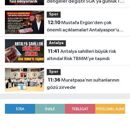
dengeler değişti! SGK’ya günlük 1
milyon lira faiz ödüyorlardı
Spor
12:10
Mustafa Ergün’den çok
önemli açıklamalar! Antalyaspor’un
merak edilenlerini anlattı
Antalya
11:41
Antalya sahilleri büyük risk
altında! Risk TBMM’ye taşındı
Spor
11:36
Muratpaşa’nın sultanlarının
gözü zirvede