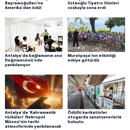
Bayramoğulları’na
Ustaoğlu Tiyatro Günleri
Amerika’dan ödül
coşkuyla sona erdi
Antalya’da bağlamanın sesi
Muratpaşa’nın etkinliği
Değirmenönü’nde
eskiye götürdü
yankılanıyor
Antalya’da ‘Kahramanlık
Ödüllü karikatürler
türküleri’ Nekropol
otogarda sanatseverlerle
Müzesi’nin tarihi
buluştu
atmosferinde yankılanacak