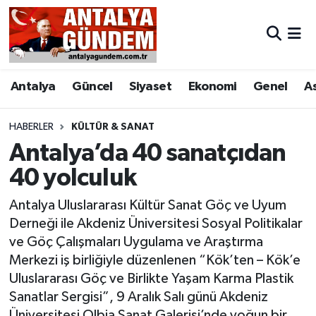
Antalya
Antalya Nöbetçi Eczaneler
Antalya
Güncel
Siyaset
Ekonomi
Genel
A
Asayiş
Antalya Hava Durumu
Bilim & Teknoloji
Antalya Namaz Vakitleri
HABERLER
KÜLTÜR & SANAT
Antalya’da 40 sanatçıdan
Bölge
Antalya Trafik Yoğunluk Haritası
40 yolculuk
EĞİTİM
Süper Lig Puan Durumu ve Fikstür
Antalya Uluslararası Kültür Sanat Göç ve Uyum
Derneği ile Akdeniz Üniversitesi Sosyal Politikalar
Ekonomi
Tüm Manşetler
ve Göç Çalışmaları Uygulama ve Araştırma
Merkezi iş birliğiyle düzenlenen “Kök’ten – Kök’e
Genel
Son Dakika Haberleri
Uluslararası Göç ve Birlikte Yaşam Karma Plastik
Sanatlar Sergisi”, 9 Aralık Salı günü Akdeniz
Görüntülü Haber
Haber Arşivi
Üniversitesi Olbia Sanat Galerisi’nde yoğun bir