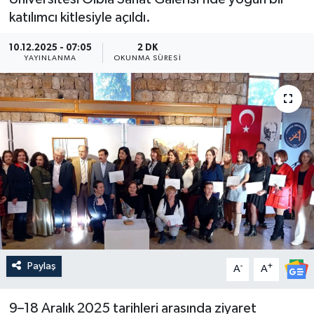
katılımcı kitlesiyle açıldı.
Güncel
10.12.2025 - 07:05
2 DK
YAYINLANMA
Kültür & Sanat
OKUNMA SÜRESI
Magazin
Resmi İlan
Sağlık & Yaşam
Siyaset
Spor
Paylaş
-
+
A
A
9–18 Aralık 2025 tarihleri arasında ziyaret