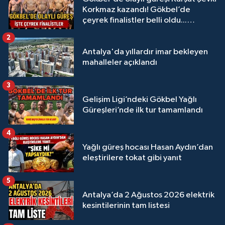
Korkmaz kazandı! Gökbel’de
çeyrek finalistler belli oldu...
Megastar Ali Gürbüz elendi!
2
Antalya'da yıllardır imar bekleyen
mahalleler açıklandı
3
Gelişim Ligi’ndeki Gökbel Yağlı
Güreşleri’nde ilk tur tamamlandı
4
Yağlı güreş hocası Hasan Aydın’dan
eleştirilere tokat gibi yanıt
5
Antalya’da 2 Ağustos 2026 elektrik
kesintilerinin tam listesi