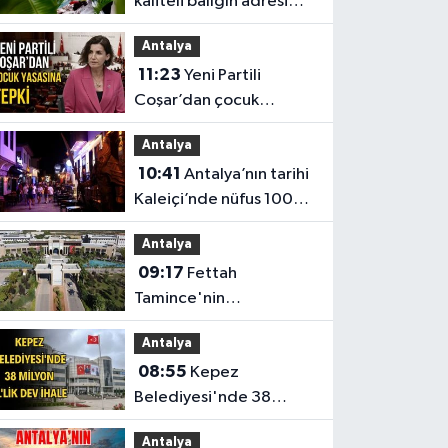
kaliteli balığın adresi
Düden Balık Çarşısı oldu
Antalya
11:23
Yeni Partili
Coşar’dan çocuk
yasasına tepki
Antalya
10:41
Antalya’nın tarihi
Kaleiçi’nde nüfus 100
katına çıkıyor
Antalya
09:17
Fettah
Tamince'nin
başkanlığındaki Antalya
Antalya
Bilim Üniversitesi'nde
08:55
Kepez
düzen değişti
Belediyesi'nde 38
milyon TL'lik dev ihale
Antalya