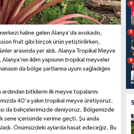
4
5
 merkezi haline gelen Alanya'da avokado,
n fruit gibi birçok ürün yetiştirilirken,
rünler arasında yer aldı. Alanya Tropikal Meyve
, Alanya'nın iklim yapısının tropikal meyveler
6
nanasın da bölge şartlarına uyum sağladığını
in ardından bitkilerin ilk meyve topalarını
'mızda 40'a yakın tropikal meyve üretiyoruz.
ası da bahçelerimizde deniyoruz. Bölgemizde
uk sene içerisinde verime geçti. Şu anda
aşladı. Önümüzdeki aylarda hasat edeceğiz. Bu