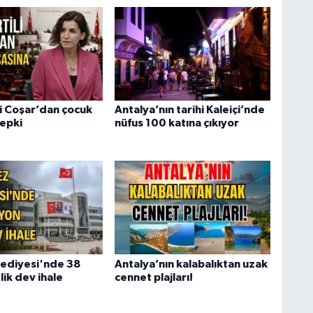
li Coşar’dan çocuk
Antalya’nın tarihi Kaleiçi’nde
tepki
nüfus 100 katına çıkıyor
ediyesi'nde 38
Antalya’nın kalabalıktan uzak
lik dev ihale
cennet plajları!