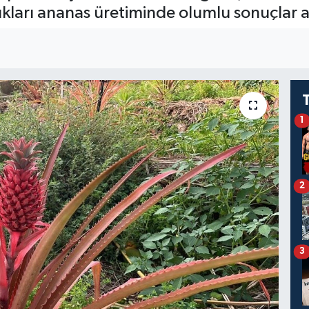
kları ananas üretiminde olumlu sonuçlar al
1
2
3