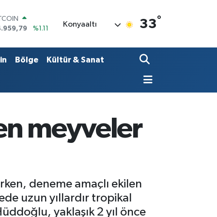
ITCOIN
4.959,79
%1.11
°
OLAR
33
Konyaaltı
7,7436
%0.18
URO
5,2510
%0.32
ERLİN
in
Bölge
Kültür & Sanat
,4811
%0.38
RAM ALTIN
660.55
%0.03
ST100
.779
%-14
en meyveler
nirken, deneme amaçlı ekilen
ede uzun yıllardır tropikal
Hüddoğlu, yaklaşık 2 yıl önce