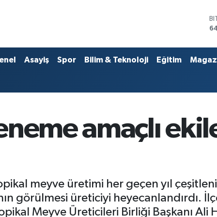
B
6
D
4
E
5
ST
enel
Asayiş
Spor
Bilim & Teknoloji
Eğitim
Magaz
64
G
6
Bİ
13
eneme amaçlı ekil
opikal meyve üretimi her geçen yıl çeşitle
ın görülmesi üreticiyi heyecanlandırdı. İlç
ikal Meyve Üreticileri Birliği Başkanı Ali 