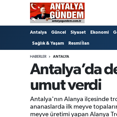
Antalya
Antalya Nöbetçi Eczaneler
Antalya
Güncel
Siyaset
Ekonomi
G
Asayiş
Antalya Hava Durumu
Sağlık & Yaşam
Resmi İlan
Bilim & Teknoloji
Antalya Namaz Vakitleri
HABERLER
ANTALYA
Bölge
Antalya Trafik Yoğunluk Haritası
Antalya’da d
EĞİTİM
Süper Lig Puan Durumu ve Fikstür
umut verdi
Ekonomi
Tüm Manşetler
Antalya'nın Alanya ilçesinde tr
Genel
Son Dakika Haberleri
ananaslarda ilk meyve topaların
Görüntülü Haber
Haber Arşivi
meyve üretimi yapan Alanya Trop