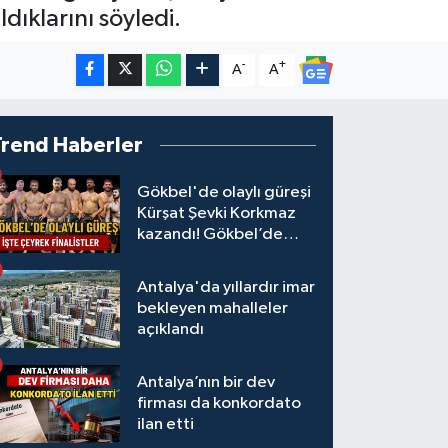
dıklarını söyledi.
-
+
A
A
Trend Haberler
Gökbel'de olaylı güreşi
Kürşat Şevki Korkmaz
kazandı! Gökbel’de
çeyrek finalistler belli
oldu... Megastar Ali
Antalya'da yıllardır imar
Gürbüz elendi!
bekleyen mahalleler
açıklandı
Antalya’nın bir dev
firması da konkordato
ilan etti