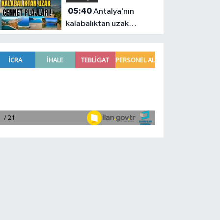
05:40
Antalya’nın
kalabalıktan uzak
cennet plajları!