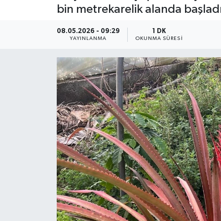
bin metrekarelik alanda başladı
Güncel
08.05.2026 - 09:29
1 DK
YAYINLANMA
OKUNMA SÜRESI
Kültür & Sanat
Magazin
Resmi İlan
Sağlık & Yaşam
Siyaset
Spor