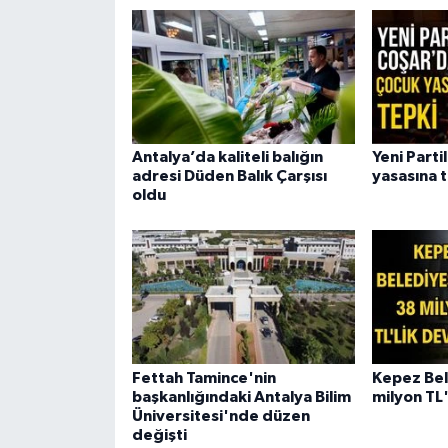
Antalya’da kaliteli balığın
Yeni Parti
adresi Düden Balık Çarşısı
yasasına 
oldu
Fettah Tamince'nin
Kepez Bel
başkanlığındaki Antalya Bilim
milyon TL'
Üniversitesi'nde düzen
değişti