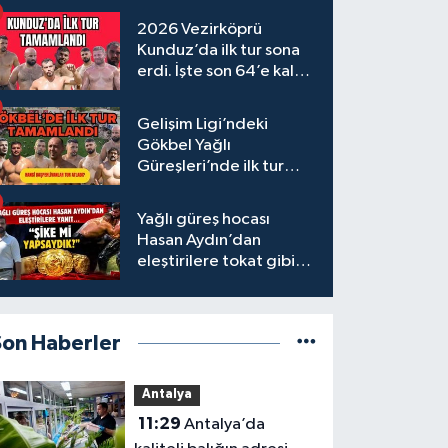
2026 Vezirköprü
Kunduz’da ilk tur sona
erdi. İşte son 64’e kalan
başpehlivanlar
Gelişim Ligi’ndeki
Gökbel Yağlı
Güreşleri’nde ilk tur
tamamlandı
Yağlı güreş hocası
Hasan Aydın’dan
eleştirilere tokat gibi
yanıt
Son Haberler
Antalya
11:29
Antalya’da