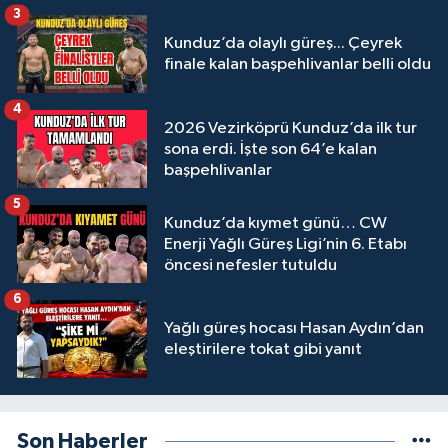
3
Kunduz’da olaylı güreş... Çeyrek
finale kalan başpehlivanlar belli oldu
4
2026 Vezirköprü Kunduz’da ilk tur
sona erdi. İşte son 64’e kalan
başpehlivanlar
5
Kunduz’da kıymet günü… CW
Enerji Yağlı Güreş Ligi’nin 6. Etabı
öncesi nefesler tutuldu
6
Yağlı güreş hocası Hasan Aydın’dan
eleştirilere tokat gibi yanıt
Son Haberler