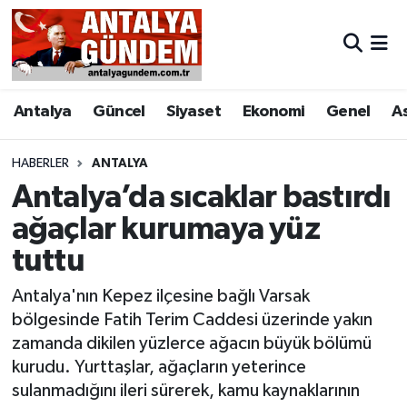
Antalya
Antalya Nöbetçi Eczaneler
Antalya
Güncel
Siyaset
Ekonomi
Genel
A
Asayiş
Antalya Hava Durumu
Bilim & Teknoloji
Antalya Namaz Vakitleri
HABERLER
ANTALYA
Antalya’da sıcaklar bastırdı
Bölge
Antalya Trafik Yoğunluk Haritası
ağaçlar kurumaya yüz
tuttu
EĞİTİM
Süper Lig Puan Durumu ve Fikstür
Antalya'nın Kepez ilçesine bağlı Varsak
Ekonomi
Tüm Manşetler
bölgesinde Fatih Terim Caddesi üzerinde yakın
zamanda dikilen yüzlerce ağacın büyük bölümü
Genel
Son Dakika Haberleri
kurudu. Yurttaşlar, ağaçların yeterince
sulanmadığını ileri sürerek, kamu kaynaklarının
Görüntülü Haber
Haber Arşivi