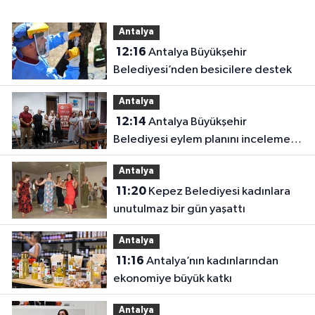
Antalya
12:16
Antalya Büyükşehir
Belediyesi’nden besicilere destek
Antalya
12:14
Antalya Büyükşehir
Belediyesi eylem planını inceleme
altına aldı
Antalya
11:20
Kepez Belediyesi kadınlara
unutulmaz bir gün yaşattı
Antalya
11:16
Antalya’nın kadınlarından
ekonomiye büyük katkı
Antalya