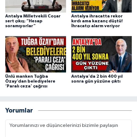
Antalya Milletvekili Coşar
Antalya ihracatta rekor
sert çıkış; “Hesap
kırdı ama kazanç düştü!
soramıyorlar”
İhracatçı alarm veriyor
Ünlü manken Tuğba
Antalya’da 2 bin 400 yıl
Özay’dan belediyelere
sonra gün yüzüne çıktı
‘Paralı ceza’ çağrısı
Yorumlar