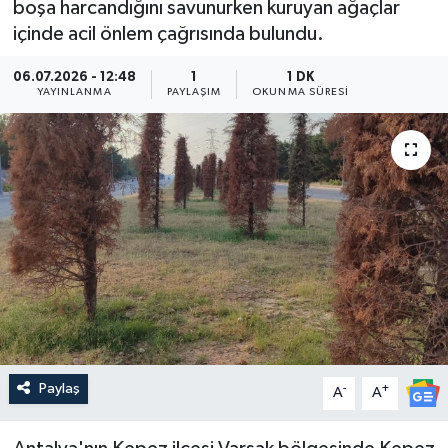
boşa harcandığını savunurken kuruyan ağaçlar
içinde acil önlem çağrısında bulundu.
Güncel
06.07.2026 - 12:48
1
1 DK
Kültür & Sanat
YAYINLANMA
PAYLAŞIM
OKUNMA SÜRESI
Magazin
Resmi İlan
Sağlık & Yaşam
Siyaset
Spor
Paylaş
-
+
A
A