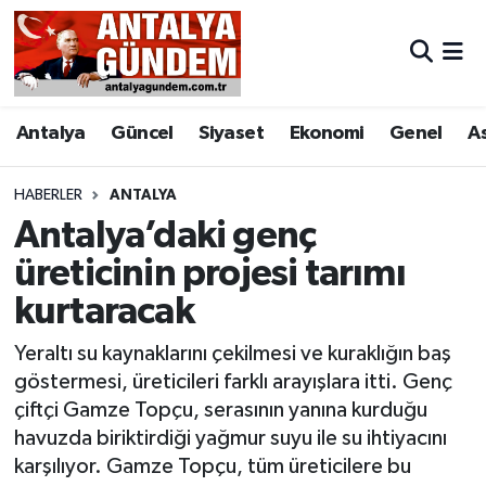
Antalya
Antalya Nöbetçi Eczaneler
Antalya
Güncel
Siyaset
Ekonomi
Genel
A
Asayiş
Antalya Hava Durumu
Bilim & Teknoloji
Antalya Namaz Vakitleri
HABERLER
ANTALYA
Antalya’daki genç
Bölge
Antalya Trafik Yoğunluk Haritası
üreticinin projesi tarımı
kurtaracak
EĞİTİM
Süper Lig Puan Durumu ve Fikstür
Yeraltı su kaynaklarını çekilmesi ve kuraklığın baş
Ekonomi
Tüm Manşetler
göstermesi, üreticileri farklı arayışlara itti. Genç
çiftçi Gamze Topçu, serasının yanına kurduğu
Genel
Son Dakika Haberleri
havuzda biriktirdiği yağmur suyu ile su ihtiyacını
karşılıyor. Gamze Topçu, tüm üreticilere bu
Görüntülü Haber
Haber Arşivi