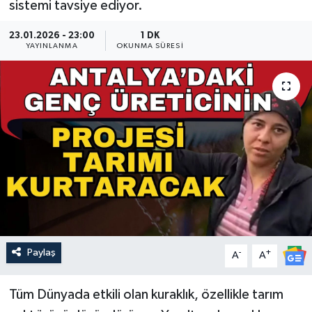
sistemi tavsiye ediyor.
Güncel
23.01.2026 - 23:00
1 DK
YAYINLANMA
OKUNMA SÜRESI
Kültür & Sanat
Magazin
Resmi İlan
Sağlık & Yaşam
Siyaset
Spor
Paylaş
-
+
A
A
Tüm Dünyada etkili olan kuraklık, özellikle tarım