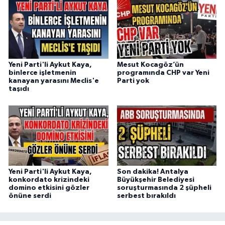
Yeni Parti'li Aykut Kaya,
Mesut Kocagöz’ün
binlerce işletmenin
programında CHP var Yeni
kanayan yarasını Meclis'e
Parti yok
taşıdı
Yeni Parti'li Aykut Kaya,
Son dakika! Antalya
konkordato krizindeki
Büyükşehir Belediyesi
domino etkisini gözler
soruşturmasında 2 şüpheli
önüne serdi
serbest bırakıldı