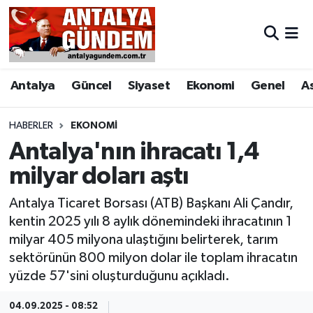
Antalya
Antalya Nöbetçi Eczaneler
Antalya
Güncel
Siyaset
Ekonomi
Genel
A
Asayiş
Antalya Hava Durumu
Bilim & Teknoloji
Antalya Namaz Vakitleri
HABERLER
EKONOMI
Antalya'nın ihracatı 1,4
Bölge
Antalya Trafik Yoğunluk Haritası
milyar doları aştı
EĞİTİM
Süper Lig Puan Durumu ve Fikstür
Antalya Ticaret Borsası (ATB) Başkanı Ali Çandır,
kentin 2025 yılı 8 aylık dönemindeki ihracatının 1
Ekonomi
Tüm Manşetler
milyar 405 milyona ulaştığını belirterek, tarım
sektörünün 800 milyon dolar ile toplam ihracatın
Genel
Son Dakika Haberleri
yüzde 57'sini oluşturduğunu açıkladı.
Görüntülü Haber
Haber Arşivi
04.09.2025 - 08:52