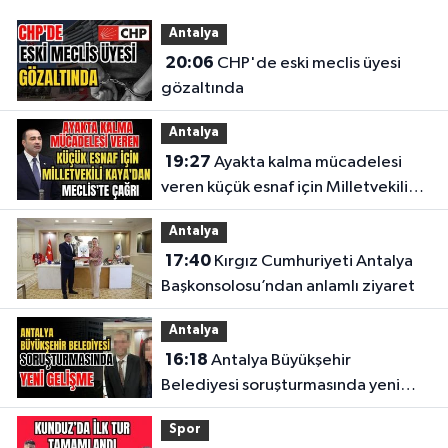
Antalya
20:06
CHP'de eski meclis üyesi
gözaltında
Antalya
19:27
Ayakta kalma mücadelesi
veren küçük esnaf için Milletvekili
Kaya'dan Meclis'te çağrı
Antalya
17:40
Kırgız Cumhuriyeti Antalya
Başkonsolosu’ndan anlamlı ziyaret
Antalya
16:18
Antalya Büyükşehir
Belediyesi soruşturmasında yeni
gelişme
Spor