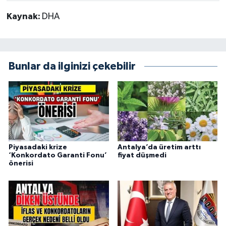
Kaynak:
DHA
Bunlar da ilginizi çekebilir
Piyasadaki krize
Antalya’da üretim arttı
‘Konkordato Garanti Fonu’
fiyat düşmedi
önerisi