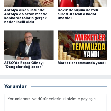
Antalya diken üstünde!
Döviz dönüşüm destek
Antalya’da artan iflas ve
süresi 31 Ocak’a kadar
konkordatoların gerçek
uzatıldı
nedeni belli oldu
ATSO’da Reşat Güney;
Marketler temmuzda yandı
“Dengeler değişecek”
Yorumlar