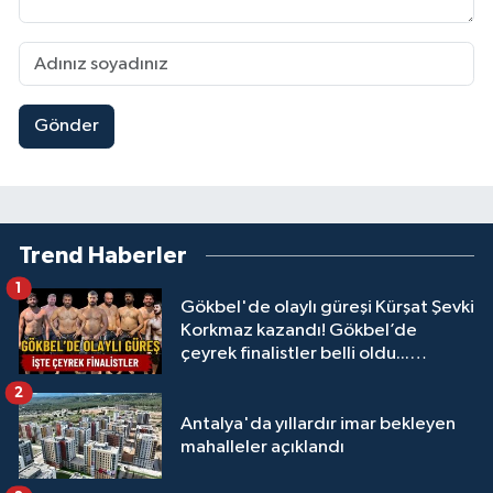
Gönder
Trend Haberler
1
Gökbel'de olaylı güreşi Kürşat Şevki
Korkmaz kazandı! Gökbel’de
çeyrek finalistler belli oldu...
Megastar Ali Gürbüz elendi!
2
Antalya'da yıllardır imar bekleyen
mahalleler açıklandı