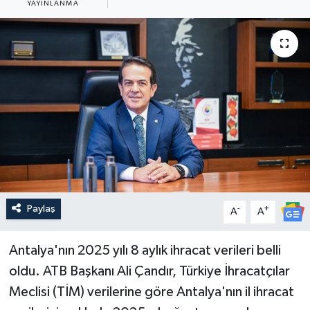
YAYINLANMA
Güncel
Kültür & Sanat
Magazin
Resmi İlan
Sağlık & Yaşam
Siyaset
Paylaş
-
+
A
A
Spor
Antalya'nın 2025 yılı 8 aylık ihracat verileri belli
oldu. ATB Başkanı Ali Çandır, Türkiye İhracatçılar
Meclisi (TİM) verilerine göre Antalya'nın il ihracat