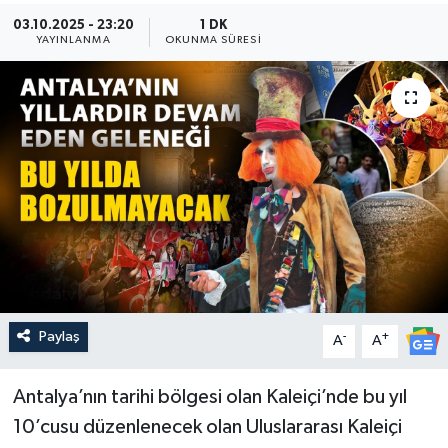
03.10.2025 - 23:20
1 DK
Güncel
YAYINLANMA
OKUNMA SÜRESI
Kültür & Sanat
Magazin
Resmi İlan
Sağlık & Yaşam
Siyaset
Paylaş
-
+
Spor
A
A
Antalya’nın tarihi bölgesi olan Kaleiçi’nde bu yıl
10’cusu düzenlenecek olan Uluslararası Kaleiçi