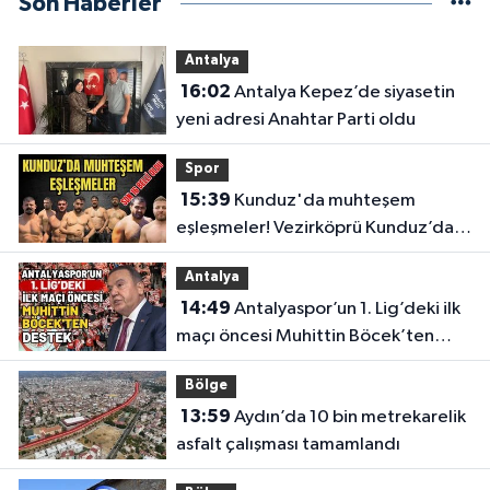
Son Haberler
Antalya
16:02
Antalya Kepez’de siyasetin
yeni adresi Anahtar Parti oldu
Spor
15:39
Kunduz'da muhteşem
eşleşmeler! Vezirköprü Kunduz’da
nefesler tutuldu, son 16 belli oldu
Antalya
14:49
Antalyaspor’un 1. Lig’deki ilk
maçı öncesi Muhittin Böcek’ten
destek
Bölge
13:59
Aydın’da 10 bin metrekarelik
asfalt çalışması tamamlandı