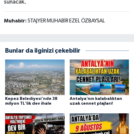
sunacak.
Muhabir:
STAJYER MUHABİR EZEL ÖZBAYSAL
Bunlar da ilginizi çekebilir
Kepez Belediyesi'nde 38
Antalya’nın kalabalıktan
milyon TL'lik dev ihale
uzak cennet plajları!