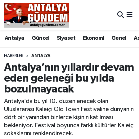
Antalya
Antalya Nöbetçi Eczaneler
Antalya
Güncel
Siyaset
Ekonomi
Genel
A
Asayiş
Antalya Hava Durumu
Bilim & Teknoloji
Antalya Namaz Vakitleri
HABERLER
ANTALYA
Antalya’nın yıllardır devam
Bölge
Antalya Trafik Yoğunluk Haritası
eden geleneği bu yılda
bozulmayacak
EĞİTİM
Süper Lig Puan Durumu ve Fikstür
Antalya’da bu yıl 10. düzenlenecek olan
Ekonomi
Tüm Manşetler
Uluslararası Kaleiçi Old Town Festivaline dünyanın
dört bir yanından binlerce kişinin katılması
Genel
Son Dakika Haberleri
bekleniyor. Festival boyunca farklı kültürler Kaleiçi
sokaklarını renklendirecek.
Görüntülü Haber
Haber Arşivi