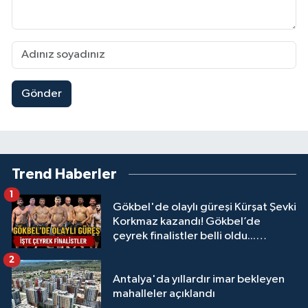
Gönder
Trend Haberler
1
Gökbel'de olaylı güreşi Kürşat Şevki
Korkmaz kazandı! Gökbel’de
çeyrek finalistler belli oldu...
Megastar Ali Gürbüz elendi!
2
Antalya'da yıllardır imar bekleyen
mahalleler açıklandı