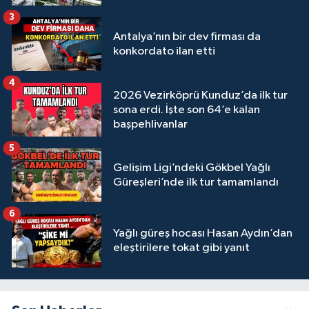
3
Antalya’nın bir dev firması da
konkordato ilan etti
4
2026 Vezirköprü Kunduz’da ilk tur
sona erdi. İşte son 64’e kalan
başpehlivanlar
5
Gelişim Ligi’ndeki Gökbel Yağlı
Güreşleri’nde ilk tur tamamlandı
6
Yağlı güreş hocası Hasan Aydın’dan
eleştirilere tokat gibi yanıt