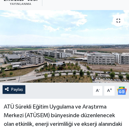
YAYINLANMA
Güncel
Kültür & Sanat
Magazin
Resmi İlan
Sağlık & Yaşam
Siyaset
Paylaş
-
+
A
A
Spor
ATÜ Sürekli Eğitim Uygulama ve Araştırma
Merkezi (ATÜSEM) bünyesinde düzenlenecek
olan etkinlik, enerji verimliliği ve ekserji alanındaki