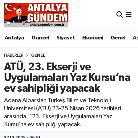
Antalya
Antalya Nöbetçi Eczaneler
Antalya
Güncel
Siyaset
Ekonomi
Genel
A
Asayiş
Antalya Hava Durumu
Bilim & Teknoloji
Antalya Namaz Vakitleri
HABERLER
GENEL
ATÜ, 23. Ekserji ve
Bölge
Antalya Trafik Yoğunluk Haritası
Uygulamaları Yaz Kursu’na
ev sahipliği yapacak
EĞİTİM
Süper Lig Puan Durumu ve Fikstür
Adana Alparslan Türkeş Bilim ve Teknoloji
Ekonomi
Tüm Manşetler
Üniversitesi (ATÜ) 23-25 Nisan 2026 tarihleri
arasında, "23. Ekserji ve Uygulamaları Yaz
Genel
Son Dakika Haberleri
Kursu’na ev sahipliği yapacak.
Görüntülü Haber
Haber Arşivi
27.10.2025 - 06:51