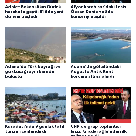
Adalet Bakanı Akın Gürlek
Afyonkarahisar’daki tesis
harekete geçti: 81 ilde yeni
Özcan Deniz ve Sıla
dönem başladı
konseriyle açıldı
Adana’da Türk bayrağı ve
Adana’da göl altındaki
gökkuşağı aynı karede
Augusto Antik Kenti
buluştu
koruma altına alındı
Kuşadası’nda 9 günlük tatil
CHP’de grup toplantısı
turizmi canlandırdı
krizi: Kılıçdaroğlu’ndan ilk