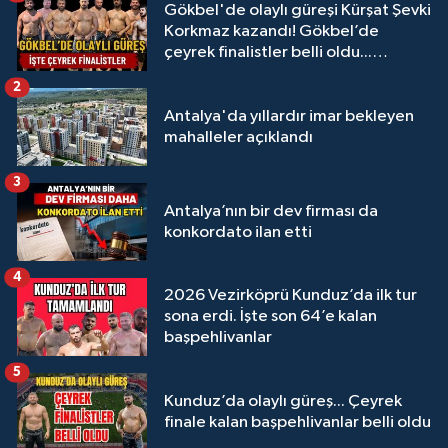
Gökbel'de olaylı güreşi Kürşat Şevki
Korkmaz kazandı! Gökbel’de
çeyrek finalistler belli oldu...
Megastar Ali Gürbüz elendi!
2
Antalya'da yıllardır imar bekleyen
mahalleler açıklandı
3
Antalya’nın bir dev firması da
konkordato ilan etti
4
2026 Vezirköprü Kunduz’da ilk tur
sona erdi. İşte son 64’e kalan
başpehlivanlar
5
Kunduz’da olaylı güreş... Çeyrek
finale kalan başpehlivanlar belli oldu