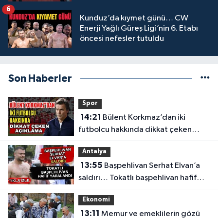
6
Kunduz’da kıymet günü… CW
Enerji Yağlı Güreş Ligi’nin 6. Etabı
öncesi nefesler tutuldu
Son Haberler
Spor
14:21
Bülent Korkmaz’dan iki
futbolcu hakkında dikkat çeken
açıklama
Antalya
13:55
Başpehlivan Serhat Elvan’a
saldırı… Tokatlı başpehlivan hafif
yaralandı
Ekonomi
13:11
Memur ve emeklilerin gözü