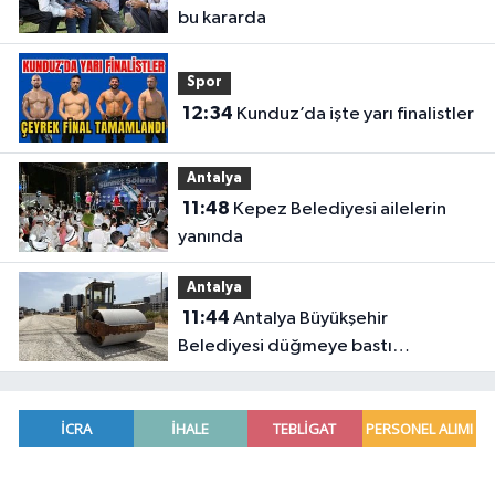
bu kararda
Spor
12:34
Kunduz’da işte yarı finalistler
Antalya
11:48
Kepez Belediyesi ailelerin
yanında
Antalya
11:44
Antalya Büyükşehir
Belediyesi düğmeye bastı
Antalya’da eş zamanlı çalışma
yapıldı