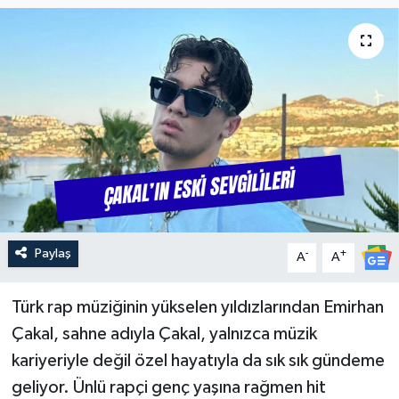
Güncel
Kültür & Sanat
Magazin
Resmi İlan
Sağlık & Yaşam
Paylaş
-
+
A
A
Siyaset
Spor
Türk rap müziğinin yükselen yıldızlarından Emirhan
Çakal, sahne adıyla Çakal, yalnızca müzik
kariyeriyle değil özel hayatıyla da sık sık gündeme
geliyor. Ünlü rapçi genç yaşına rağmen hit