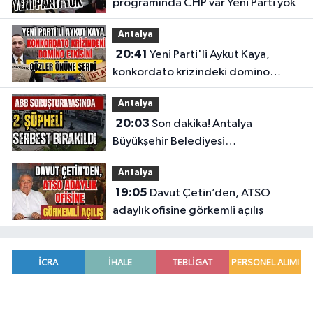
programında CHP var Yeni Parti yok
Antalya
20:41
Yeni Parti'li Aykut Kaya,
konkordato krizindeki domino
etkisini gözler önüne serdi
Antalya
20:03
Son dakika! Antalya
Büyükşehir Belediyesi
soruşturmasında 2 şüpheli serbest
Antalya
bırakıldı
19:05
Davut Çetin’den, ATSO
adaylık ofisine görkemli açılış