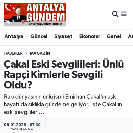
Antalya
Antalya Nöbetçi Eczaneler
Antalya
Güncel
Siyaset
Ekonomi
Genel
A
Asayiş
Antalya Hava Durumu
Bilim & Teknoloji
Antalya Namaz Vakitleri
HABERLER
MAGAZIN
Çakal Eski Sevgilileri: Ünlü
Bölge
Antalya Trafik Yoğunluk Haritası
Rapçi Kimlerle Sevgili
Oldu?
EĞİTİM
Süper Lig Puan Durumu ve Fikstür
Rap dünyasının ünlü ismi Emirhan Çakal'ın aşk
Ekonomi
Tüm Manşetler
hayatı da sıklıkla gündeme geliyor. İşte Çakal'ın
eski sevgilileri...
Genel
Son Dakika Haberleri
08.01.2026 - 07:30
Görüntülü Haber
Haber Arşivi
YAYINLANMA