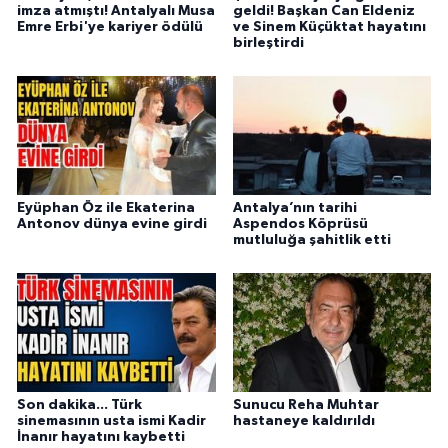
imza atmıştı! Antalyalı Musa
geldi! Başkan Can Eldeniz
Emre Erbi'ye kariyer ödülü
ve Sinem Küçüktat hayatını
birleştirdi
Eyüphan Öz ile Ekaterina
Antalya’nın tarihi
Antonov dünya evine girdi
Aspendos Köprüsü
mutluluğa şahitlik etti
Son dakika... Türk
Sunucu Reha Muhtar
sinemasının usta ismi Kadir
hastaneye kaldırıldı
İnanır hayatını kaybetti