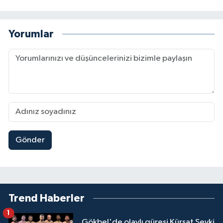
Yorumlar
Gönder
Trend Haberler
1
Gökbel'de olaylı güreşi Kürşat Şevki