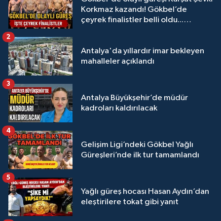
Korkmaz kazandı! Gökbel’de
çeyrek finalistler belli oldu...
Megastar Ali Gürbüz elendi!
2
Antalya'da yıllardır imar bekleyen
mahalleler açıklandı
3
Antalya Büyükşehir’de müdür
kadroları kaldırılacak
4
Gelişim Ligi’ndeki Gökbel Yağlı
Güreşleri’nde ilk tur tamamlandı
5
Yağlı güreş hocası Hasan Aydın’dan
eleştirilere tokat gibi yanıt