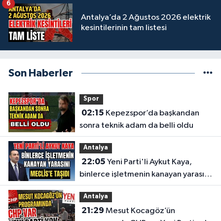
6
Antalya’da 2 Ağustos 2026 elektrik
kesintilerinin tam listesi
Son Haberler
Spor
02:15
Kepezspor’da başkandan
sonra teknik adam da belli oldu
Antalya
22:05
Yeni Parti'li Aykut Kaya,
binlerce işletmenin kanayan yarasını
Meclis'e taşıdı
Antalya
21:29
Mesut Kocagöz’ün