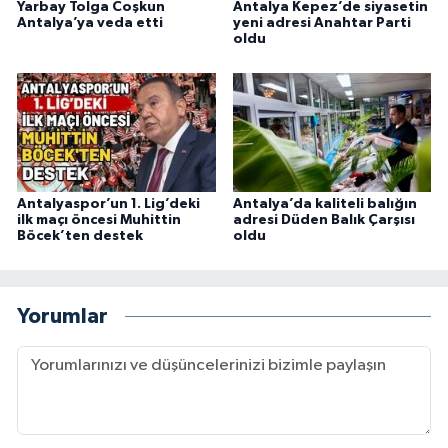
Yarbay Tolga Coşkun
Antalya Kepez’de siyasetin
Antalya’ya veda etti
yeni adresi Anahtar Parti
oldu
Antalyaspor’un 1. Lig’deki
Antalya’da kaliteli balığın
ilk maçı öncesi Muhittin
adresi Düden Balık Çarşısı
Böcek’ten destek
oldu
Yorumlar