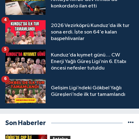
konkordato ilan etti
4
2026 Vezirköprü Kunduz’da ilk tur
sona erdi. İşte son 64’e kalan
başpehlivanlar
5
Kunduz’da kıymet günü… CW
Enerji Yağlı Güreş Ligi’nin 6. Etabı
öncesi nefesler tutuldu
6
Gelişim Ligi’ndeki Gökbel Yağlı
Güreşleri’nde ilk tur tamamlandı
Son Haberler