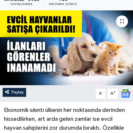
YAYINLANMA
OKUNMA SÜRESI
Güncel
Kültür & Sanat
Magazin
Resmi İlan
Sağlık & Yaşam
Siyaset
Paylaş
-
+
A
A
Spor
Ekonomik sıkıntı ülkenin her noktasında derinden
hissedilirken, art arda gelen zamlar ise evcil
hayvan sahiplerini zor durumda bıraktı. Özellikle