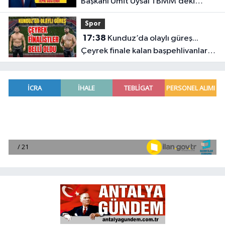
Başkanı Ümit Uysal TBMM’deki
yasaya tepki gösterdi
Spor
17:38
Kunduz’da olaylı güreş...
Çeyrek finale kalan başpehlivanlar
belli oldu