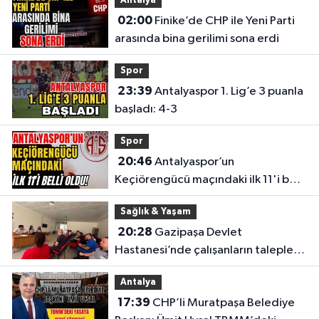
Antalya
02:00
Finike’de CHP ile Yeni Parti
arasında bina gerilimi sona erdi
Spor
23:39
Antalyaspor 1. Lig’e 3 puanla
başladı: 4-3
Spor
20:46
Antalyaspor’un
Keçiörengücü maçındaki ilk 11'i belli
oldu!
Sağlık & Yaşam
20:28
Gazipaşa Devlet
Hastanesi’nde çalışanların talepleri
masaya yatırıldı
Antalya
17:39
CHP’li Muratpaşa Belediye