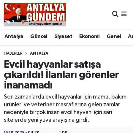
Antalya
Antalya Nöbetçi Eczaneler
Antalya
Güncel
Siyaset
Ekonomi
Genel
A
Asayiş
Antalya Hava Durumu
Bilim & Teknoloji
Antalya Namaz Vakitleri
HABERLER
ANTALYA
Evcil hayvanlar satışa
Bölge
Antalya Trafik Yoğunluk Haritası
çıkarıldı! İlanları görenler
inanamadı
EĞİTİM
Süper Lig Puan Durumu ve Fikstür
Son zamanlarda evcil hayvanlar için mama, bakım
Ekonomi
Tüm Manşetler
ürünleri ve veteriner masraflarına gelen zamlar
nedeniyle birçok insan evcil hayvanı için sarı
Genel
Son Dakika Haberleri
sitelerde yeni yuva arayışına girdi.
Görüntülü Haber
Haber Arşivi
15.10.2025 - 04:20
1 DK