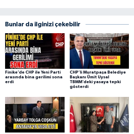
Bunlar da ilginizi çekebilir
Finike’de CHP ile Yeni Parti
CHP’li Muratpaşa Belediye
arasında bina gerilimi sona
Başkanı Ümit Uysal
erdi
TBMM’deki yasaya tepki
gösterdi