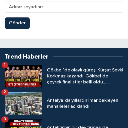
Gönder
Trend Haberler
1
Gökbel'de olaylı güreşi Kürşat Şevki
Korkmaz kazandı! Gökbel’de
çeyrek finalistler belli oldu...
Megastar Ali Gürbüz elendi!
2
Antalya'da yıllardır imar bekleyen
mahalleler açıklandı
3
Antalya’nın bir dev firması da