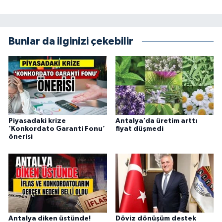
Bunlar da ilginizi çekebilir
Piyasadaki krize
Antalya’da üretim arttı
‘Konkordato Garanti Fonu’
fiyat düşmedi
önerisi
Antalya diken üstünde!
Döviz dönüşüm destek