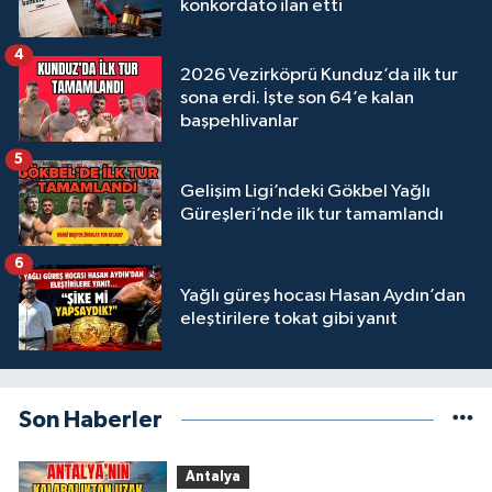
konkordato ilan etti
4
2026 Vezirköprü Kunduz’da ilk tur
sona erdi. İşte son 64’e kalan
başpehlivanlar
5
Gelişim Ligi’ndeki Gökbel Yağlı
Güreşleri’nde ilk tur tamamlandı
6
Yağlı güreş hocası Hasan Aydın’dan
eleştirilere tokat gibi yanıt
Son Haberler
Antalya