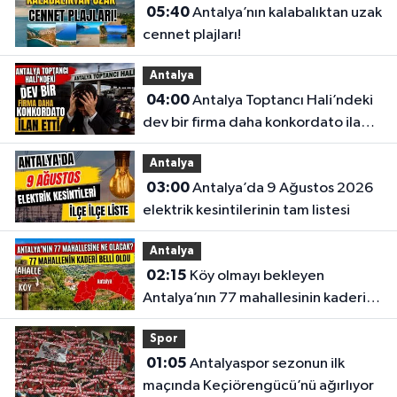
05:40
Antalya’nın kalabalıktan uzak
cennet plajları!
Antalya
04:00
Antalya Toptancı Hali’ndeki
dev bir firma daha konkordato ilan
etti
Antalya
03:00
Antalya’da 9 Ağustos 2026
elektrik kesintilerinin tam listesi
Antalya
02:15
Köy olmayı bekleyen
Antalya’nın 77 mahallesinin kaderi
belli oldu
Spor
01:05
Antalyaspor sezonun ilk
maçında Keçiörengücü’nü ağırlıyor