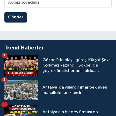
Gönder
Trend Haberler
1
Gökbel'de olaylı güreşi Kürşat Şevki
Korkmaz kazandı! Gökbel’de
çeyrek finalistler belli oldu...
Megastar Ali Gürbüz elendi!
2
Antalya'da yıllardır imar bekleyen
mahalleler açıklandı
3
Antalya’nın bir dev firması da