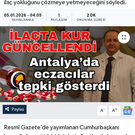
ilaç yokluğunu çözmeye yetmeyeceğini söyledi.
Güncel
05.01.2026 - 04:05
1
2 DK
YAYINLANMA
PAYLAŞIM
OKUNMA SÜRESI
Kültür & Sanat
Magazin
Resmi İlan
Sağlık & Yaşam
Siyaset
Spor
Paylaş
-
+
A
A
Resmî Gazete’de yayımlanan Cumhurbaşkanı