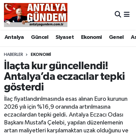
Antalya
Antalya Nöbetçi Eczaneler
Antalya
Güncel
Siyaset
Ekonomi
Genel
A
Asayiş
Antalya Hava Durumu
Bilim & Teknoloji
Antalya Namaz Vakitleri
HABERLER
EKONOMI
İlaçta kur güncellendi!
Bölge
Antalya Trafik Yoğunluk Haritası
Antalya’da eczacılar tepki
gösterdi
EĞİTİM
Süper Lig Puan Durumu ve Fikstür
İlaç fiyatlandırılmasında esas alınan Euro kurunun
Ekonomi
Tüm Manşetler
2026 yılı için %16,9 oranında artırılmasına
eczacılardan tepki geldi. Antalya Eczacı Odası
Genel
Son Dakika Haberleri
Başkanı Mustafa Çelebi, yapılan düzenlemenin
artan maliyetleri karşılamaktan uzak olduğunu ve
Görüntülü Haber
Haber Arşivi