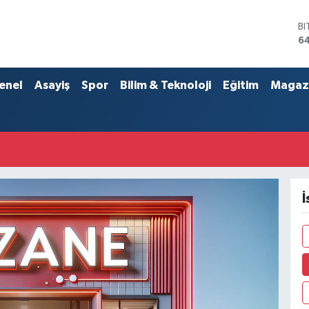
B
6
D
4
E
enel
Asayiş
Spor
Bilim & Teknoloji
Eğitim
Magaz
5
ST
64
G
6
Bİ
13
İ