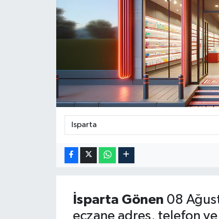
Güncel
Kültür & Sanat
Magazin
Resmi İlan
Sağlık & Yaşam
Siyaset
Spor
İsparta
Gönen
08 Ağust
eczane adres, telefon ve