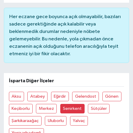
Her eczane gece boyunca açık olmayabilir, bazıları
sadece gerektiğinde açık kalabilir veya
beklenmedik durumlar nedeniyle nöbete
gelemeyebilir. Bu nedenle, yola çıkmadan önce
eczanenin açık olduğunu telefon aracılığıyla teyit
etmeniz iyi bir fikir olacaktır.
İsparta Diğer İlçeler
Aksu
Atabey
Eğirdir
Gelendost
Gönen
Keçiborlu
Merkez
Senirkent
Sütçüler
Şarkikaraağaç
Uluborlu
Yalvaç
Yenişarbademli