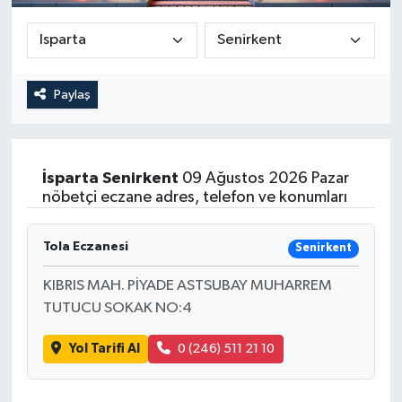
Güncel
Kültür & Sanat
Paylaş
Magazin
Resmi İlan
İsparta
Senirkent
09 Ağustos 2026 Pazar
nöbetçi eczane adres, telefon ve konumları
Sağlık & Yaşam
Tola Eczanesi
Senirkent
Siyaset
KIBRIS MAH. PİYADE ASTSUBAY MUHARREM
Spor
TUTUCU SOKAK NO:4
Yol Tarifi Al
0 (246) 511 21 10