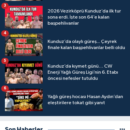
3
2026 Vezirköprü Kunduz’da ilk tur
sona erdi. İşte son 64’e kalan
başpehlivanlar
4
Kunduz’da olaylı güreş... Çeyrek
finale kalan başpehlivanlar belli oldu
5
Kunduz’da kıymet günü… CW
Enerji Yağlı Güreş Ligi’nin 6. Etabı
öncesi nefesler tutuldu
6
Yağlı güreş hocası Hasan Aydın’dan
eleştirilere tokat gibi yanıt
Son Haberler