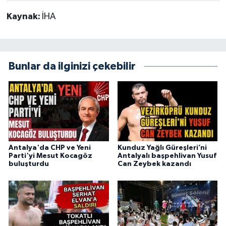
Kaynak:
İHA
Bunlar da ilginizi çekebilir
Antalya'da CHP ve Yeni
Kunduz Yağlı Güreşleri’ni
Parti'yi Mesut Kocagöz
Antalyalı başpehlivan Yusuf
buluşturdu
Can Zeybek kazandı