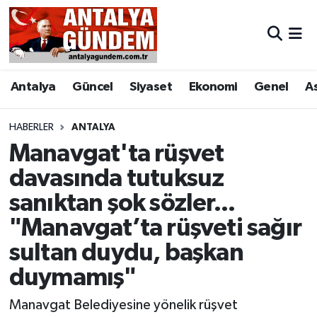
Antalya
Antalya Nöbetçi Eczaneler
Antalya
Güncel
Siyaset
Ekonomi
Genel
A
Asayiş
Antalya Hava Durumu
Bilim & Teknoloji
Antalya Namaz Vakitleri
HABERLER
ANTALYA
Manavgat'ta rüşvet
Bölge
Antalya Trafik Yoğunluk Haritası
davasında tutuksuz
sanıktan şok sözler...
EĞİTİM
Süper Lig Puan Durumu ve Fikstür
"Manavgat’ta rüşveti sağır
Ekonomi
Tüm Manşetler
sultan duydu, başkan
Genel
Son Dakika Haberleri
duymamış"
Manavgat Belediyesine yönelik rüşvet
Görüntülü Haber
Haber Arşivi