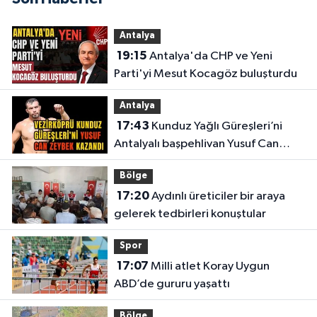
Antalya
19:15
Antalya'da CHP ve Yeni
Parti'yi Mesut Kocagöz buluşturdu
Antalya
17:43
Kunduz Yağlı Güreşleri’ni
Antalyalı başpehlivan Yusuf Can
Zeybek kazandı
Bölge
17:20
Aydınlı üreticiler bir araya
gelerek tedbirleri konuştular
Spor
17:07
Milli atlet Koray Uygun
ABD’de gururu yaşattı
Bölge