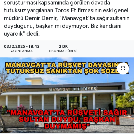
soruşturması kapsamında görülen davada
tutuksuz yargılanan Toros Et firmasının eski genel
Güncel
müdürü Demir Demir, "Manavgat’ta sağır sultanın
duyduğunu, başkan mı duymuyor. Biz kendisini
Kültür & Sanat
uyardık" dedi.
Magazin
03.12.2025 - 18:43
2 DK
YAYINLANMA
OKUNMA SÜRESI
Resmi İlan
Sağlık & Yaşam
Siyaset
Spor