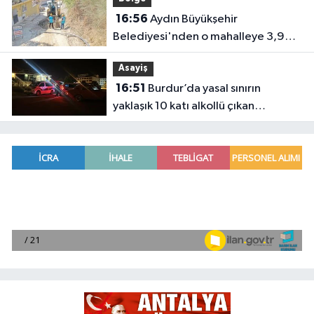
16:56
Aydın Büyükşehir
Belediyesi'nden o mahalleye 3,9
milyon TL’lik yatırım
Asayiş
16:51
Burdur’da yasal sınırın
yaklaşık 10 katı alkollü çıkan
sürücüye büyük ceza