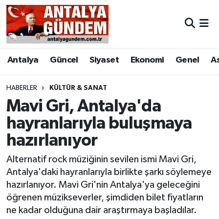
Antalya
Antalya Nöbetçi Eczaneler
Antalya
Güncel
Siyaset
Ekonomi
Genel
A
Asayiş
Antalya Hava Durumu
Bilim & Teknoloji
Antalya Namaz Vakitleri
HABERLER
KÜLTÜR & SANAT
Mavi Gri, Antalya'da
Bölge
Antalya Trafik Yoğunluk Haritası
hayranlarıyla buluşmaya
hazırlanıyor
EĞİTİM
Süper Lig Puan Durumu ve Fikstür
Alternatif rock müziğinin sevilen ismi Mavi Gri,
Ekonomi
Tüm Manşetler
Antalya'daki hayranlarıyla birlikte şarkı söylemeye
hazırlanıyor. Mavi Gri'nin Antalya'ya geleceğini
Genel
Son Dakika Haberleri
öğrenen müzikseverler, şimdiden bilet fiyatların
ne kadar olduğuna dair araştırmaya başladılar.
Görüntülü Haber
Haber Arşivi