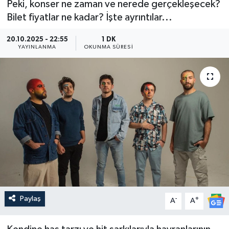
Peki, konser ne zaman ve nerede gerçekleşecek?
Bilet fiyatlar ne kadar? İşte ayrıntılar...
Güncel
20.10.2025 - 22:55
1 DK
Kültür & Sanat
YAYINLANMA
OKUNMA SÜRESI
Magazin
Resmi İlan
Sağlık & Yaşam
Siyaset
Spor
Paylaş
-
+
A
A