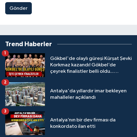
Gönder
Trend Haberler
1
Gökbel'de olaylı güreşi Kürşat Şevki
Korkmaz kazandı! Gökbel’de
çeyrek finalistler belli oldu...
Megastar Ali Gürbüz elendi!
2
Antalya'da yıllardır imar bekleyen
mahalleler açıklandı
3
Antalya’nın bir dev firması da
konkordato ilan etti