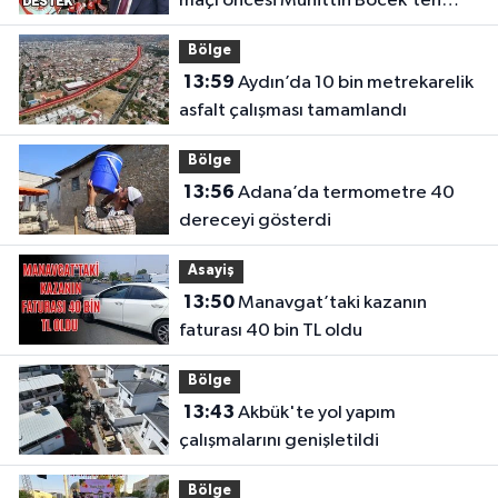
maçı öncesi Muhittin Böcek’ten
destek
Bölge
13:59
Aydın’da 10 bin metrekarelik
asfalt çalışması tamamlandı
Bölge
13:56
Adana’da termometre 40
dereceyi gösterdi
Asayiş
13:50
Manavgat’taki kazanın
faturası 40 bin TL oldu
Bölge
13:43
Akbük'te yol yapım
çalışmalarını genişletildi
Bölge