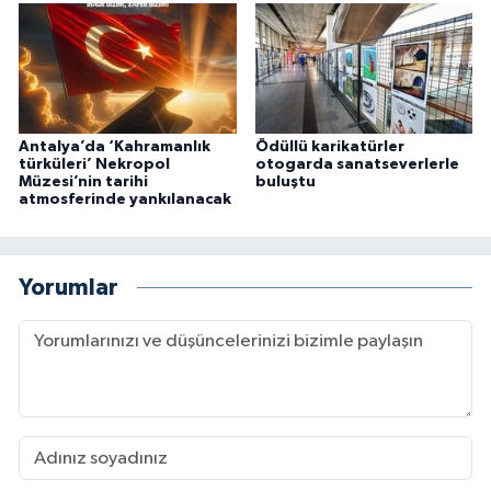
Antalya’da ‘Kahramanlık
Ödüllü karikatürler
türküleri’ Nekropol
otogarda sanatseverlerle
Müzesi’nin tarihi
buluştu
atmosferinde yankılanacak
Yorumlar