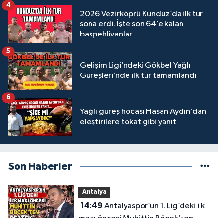
4
2026 Vezirköprü Kunduz’da ilk tur
sona erdi. İşte son 64’e kalan
başpehlivanlar
5
Gelişim Ligi’ndeki Gökbel Yağlı
Güreşleri’nde ilk tur tamamlandı
6
Yağlı güreş hocası Hasan Aydın’dan
eleştirilere tokat gibi yanıt
Son Haberler
Antalya
14:49
Antalyaspor’un 1. Lig’deki ilk