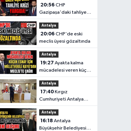
20:56
CHP
Gazipaşa'daki tahliye
krizi yargıda!
Antalya
20:06
CHP'de eski
meclis üyesi gözaltında
Antalya
19:27
Ayakta kalma
mücadelesi veren küçük
esnaf için Milletvekili
Antalya
Kaya'dan Meclis'te
17:40
Kırgız
çağrı
Cumhuriyeti Antalya
Başkonsolosu’ndan
Antalya
anlamlı ziyaret
16:18
Antalya
Büyükşehir Belediyesi