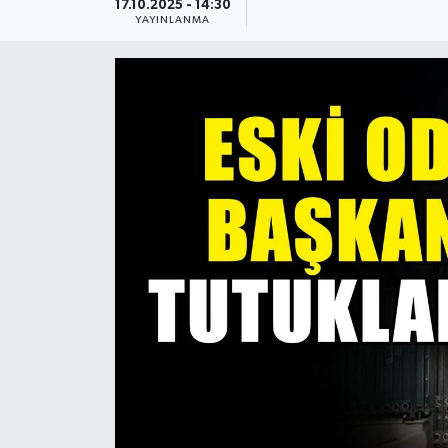
17.10.2025 - 14:30
YAYINLANMA
Güncel
Kültür & Sanat
Magazin
Resmi İlan
Sağlık & Yaşam
Siyaset
Spor