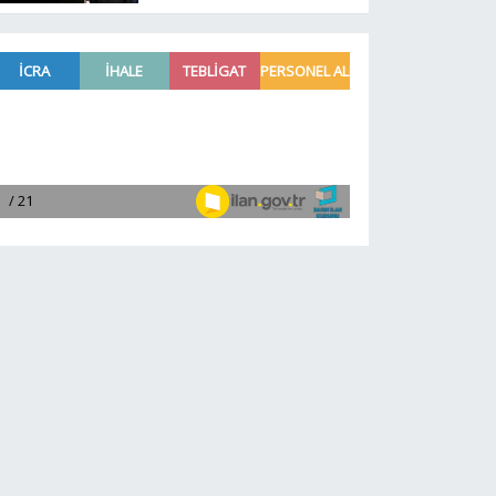
soruşturmasında yeni
gelişme