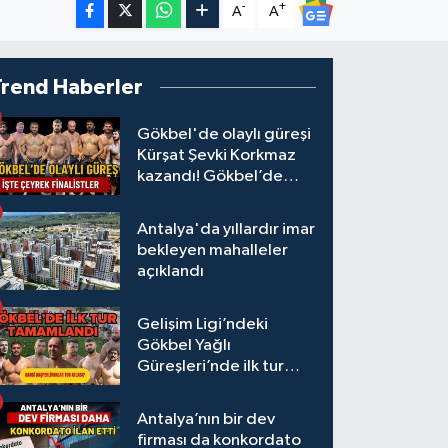
-
+
A
A
Trend Haberler
Gökbel'de olaylı güreşi
Kürşat Şevki Korkmaz
kazandı! Gökbel’de
çeyrek finalistler belli
oldu... Megastar Ali
Antalya'da yıllardır imar
Gürbüz elendi!
bekleyen mahalleler
açıklandı
Gelişim Ligi’ndeki
Gökbel Yağlı
Güreşleri’nde ilk tur
tamamlandı
Antalya’nın bir dev
firması da konkordato