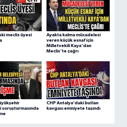
ki meclis üyesi
Ayakta kalma mücadelesi
a
veren küçük esnaf için
Milletvekili Kaya'dan
Meclis'te çağrı
üyükşehir
CHP Antalya’daki butlan
i soruşturmasında
kavgası emniyete taşındı
şme