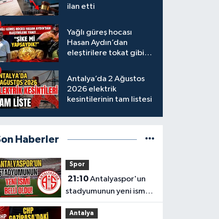
ilan etti
Yağlı güreş hocası
Hasan Aydın’dan
eleştirilere tokat gibi
yanıt
Antalya’da 2 Ağustos
2026 elektrik
kesintilerinin tam listesi
Son Haberler
Spor
21:10
Antalyaspor'un
stadyumunun yeni ismi
belli oldu!
Antalya