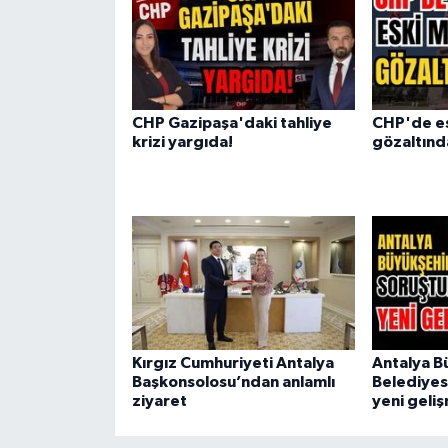
CHP Gazipaşa'daki tahliye
CHP'de es
krizi yargıda!
gözaltınd
Kırgız Cumhuriyeti Antalya
Antalya B
Başkonsolosu’ndan anlamlı
Belediyes
ziyaret
yeni geli