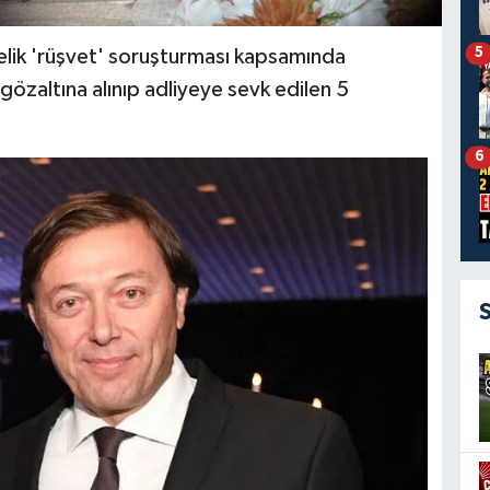
5
elik 'rüşvet' soruşturması kapsamında
zaltına alınıp adliyeye sevk edilen 5
6