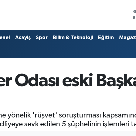
D
4
E
5
S
enel
Asayiş
Spor
Bilim & Teknoloji
Eğitim
Magaz
6
G
6
B
1
B
r Odası eski Başk
6
ne yönelik 'rüşvet' soruşturması kapsamı
liyeye sevk edilen 5 şüphelinin işlemleri