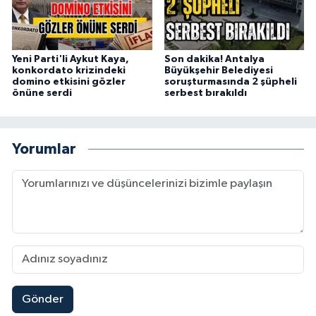
Yeni Parti'li Aykut Kaya,
Son dakika! Antalya
konkordato krizindeki
Büyükşehir Belediyesi
domino etkisini gözler
soruşturmasında 2 şüpheli
önüne serdi
serbest bırakıldı
Yorumlar
Gönder