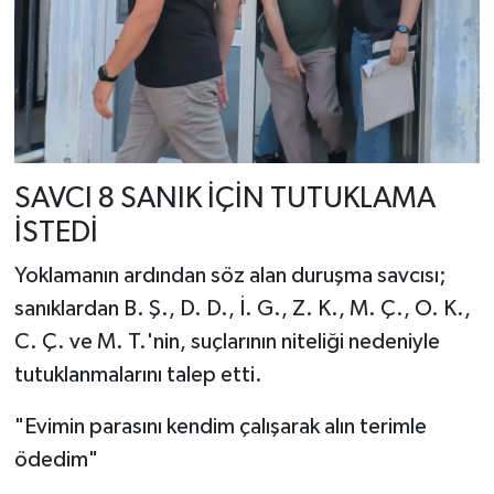
SAVCI 8 SANIK İÇİN TUTUKLAMA
İSTEDİ
Yoklamanın ardından söz alan duruşma savcısı;
sanıklardan B. Ş., D. D., İ. G., Z. K., M. Ç., O. K.,
C. Ç. ve M. T.'nin, suçlarının niteliği nedeniyle
tutuklanmalarını talep etti.
"Evimin parasını kendim çalışarak alın terimle
ödedim"