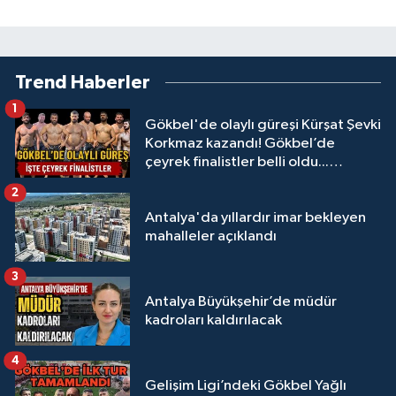
Trend Haberler
1
Gökbel'de olaylı güreşi Kürşat Şevki
Korkmaz kazandı! Gökbel’de
çeyrek finalistler belli oldu...
Megastar Ali Gürbüz elendi!
2
Antalya'da yıllardır imar bekleyen
mahalleler açıklandı
3
Antalya Büyükşehir’de müdür
kadroları kaldırılacak
4
Gelişim Ligi’ndeki Gökbel Yağlı