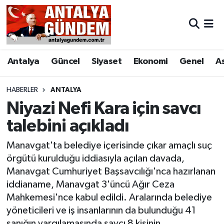
Antalya
Antalya Nöbetçi Eczaneler
Antalya
Güncel
Siyaset
Ekonomi
Genel
A
Asayiş
Antalya Hava Durumu
Bilim & Teknoloji
Antalya Namaz Vakitleri
HABERLER
ANTALYA
Niyazi Nefi Kara için savcı
Bölge
Antalya Trafik Yoğunluk Haritası
talebini açıkladı
EĞİTİM
Süper Lig Puan Durumu ve Fikstür
Manavgat'ta belediye içerisinde çıkar amaçlı suç
örgütü kurulduğu iddiasıyla açılan davada,
Ekonomi
Tüm Manşetler
Manavgat Cumhuriyet Başsavcılığı'nca hazırlanan
iddianame, Manavgat 3'üncü Ağır Ceza
Genel
Son Dakika Haberleri
Mahkemesi'nce kabul edildi. Aralarında belediye
yöneticileri ve iş insanlarının da bulunduğu 41
Görüntülü Haber
Haber Arşivi
sanığın yargılamasında savcı 8 kişinin