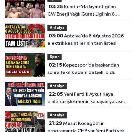
03:35
Kunduz’da kıymet günü…
CW Enerji Yağlı Güreş Ligi’nin 6.
Etabı öncesi nefesler tutuldu
Antalya
03:00
Antalya’da 8 Ağustos 2026
elektrik kesintilerinin tam listesi
Spor
02:15
Kepezspor’da başkandan
sonra teknik adam da belli oldu
Antalya
22:05
Yeni Parti'li Aykut Kaya,
binlerce işletmenin kanayan yarasını
Meclis'e taşıdı
Antalya
21:29
Mesut Kocagöz’ün
programında CHP var Yeni Parti yok