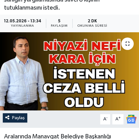
tutuklanmasını istedi.
Güncel
12.05.2026 - 13:34
5
2 DK
YAYINLANMA
Kültür & Sanat
PAYLAŞIM
OKUNMA SÜRESI
Magazin
Resmi İlan
Sağlık & Yaşam
Siyaset
Spor
Paylaş
-
+
A
A
Aralarında Manavgat Belediye Başkanlığı