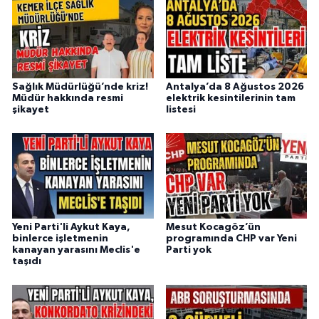
Sağlık Müdürlüğü’nde kriz!
Antalya’da 8 Ağustos 2026
Müdür hakkında resmi
elektrik kesintilerinin tam
şikayet
listesi
Yeni Parti'li Aykut Kaya,
Mesut Kocagöz’ün
binlerce işletmenin
programında CHP var Yeni
kanayan yarasını Meclis'e
Parti yok
taşıdı