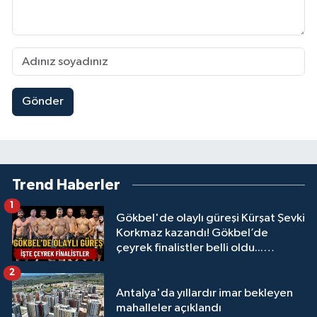
Gönder
Trend Haberler
1
Gökbel'de olaylı güreşi Kürşat Şevki
Korkmaz kazandı! Gökbel’de
çeyrek finalistler belli oldu...
Megastar Ali Gürbüz elendi!
2
Antalya'da yıllardır imar bekleyen
mahalleler açıklandı