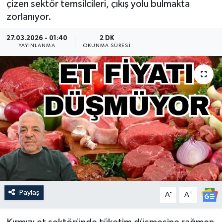
çizen sektör temsilcileri, çıkış yolu bulmakta
zorlanıyor.
Güncel
27.03.2026 - 01:40
2 DK
Kültür & Sanat
YAYINLANMA
OKUNMA SÜRESI
Magazin
Resmi İlan
Sağlık & Yaşam
Siyaset
Spor
Paylaş
-
+
A
A