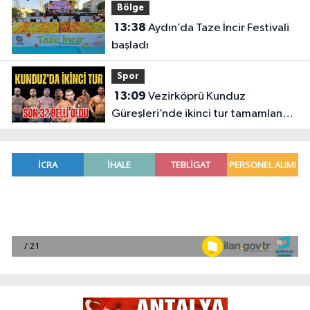
Bölge
13:38
Aydın’da Taze İncir Festivali
başladı
Spor
13:09
Vezirköprü Kunduz
Güreşleri’nde ikinci tur tamamlandı.
İşte tur atlayan 32 başpehlivan