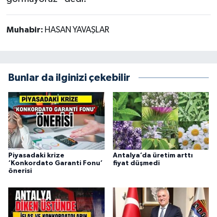
Muhabir:
HASAN YAVAŞLAR
Bunlar da ilginizi çekebilir
Piyasadaki krize
Antalya’da üretim arttı
‘Konkordato Garanti Fonu’
fiyat düşmedi
önerisi