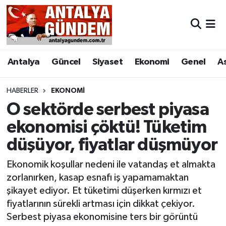
Antalya
Antalya Nöbetçi Eczaneler
Antalya
Güncel
Siyaset
Ekonomi
Genel
A
Asayiş
Antalya Hava Durumu
Bilim & Teknoloji
Antalya Namaz Vakitleri
HABERLER
EKONOMI
O sektörde serbest piyasa
Bölge
Antalya Trafik Yoğunluk Haritası
ekonomisi çöktü! Tüketim
düşüyor, fiyatlar düşmüyor
EĞİTİM
Süper Lig Puan Durumu ve Fikstür
Ekonomik koşullar nedeni ile vatandaş et almakta
Ekonomi
Tüm Manşetler
zorlanırken, kasap esnafı iş yapamamaktan
şikayet ediyor. Et tüketimi düşerken kırmızı et
Genel
Son Dakika Haberleri
fiyatlarının sürekli artması için dikkat çekiyor.
Serbest piyasa ekonomisine ters bir görüntü
Görüntülü Haber
Haber Arşivi