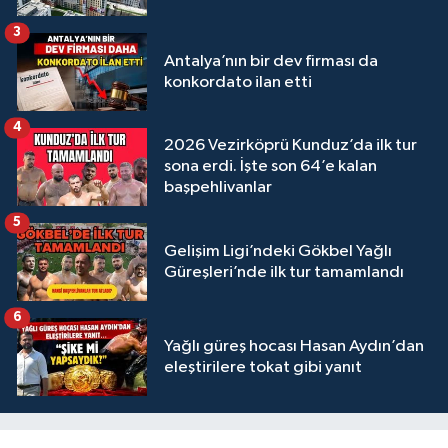
3
Antalya’nın bir dev firması da
konkordato ilan etti
4
2026 Vezirköprü Kunduz’da ilk tur
sona erdi. İşte son 64’e kalan
başpehlivanlar
5
Gelişim Ligi’ndeki Gökbel Yağlı
Güreşleri’nde ilk tur tamamlandı
6
Yağlı güreş hocası Hasan Aydın’dan
eleştirilere tokat gibi yanıt