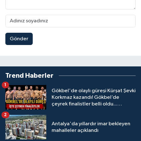
Gönder
Trend Haberler
1
Gökbel'de olaylı güreşi Kürşat Şevki
Korkmaz kazandı! Gökbel’de
çeyrek finalistler belli oldu...
Megastar Ali Gürbüz elendi!
2
Antalya'da yıllardır imar bekleyen
mahalleler açıklandı