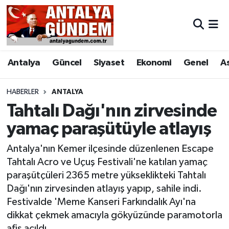
Antalya
Antalya Nöbetçi Eczaneler
Antalya
Güncel
Siyaset
Ekonomi
Genel
A
Asayiş
Antalya Hava Durumu
Bilim & Teknoloji
Antalya Namaz Vakitleri
HABERLER
ANTALYA
Tahtalı Dağı'nın zirvesinde
Bölge
Antalya Trafik Yoğunluk Haritası
yamaç paraşütüyle atlayış
EĞİTİM
Süper Lig Puan Durumu ve Fikstür
Antalya'nın Kemer ilçesinde düzenlenen Escape
Tahtalı Acro ve Uçuş Festivali'ne katılan yamaç
Ekonomi
Tüm Manşetler
paraşütçüleri 2365 metre yükseklikteki Tahtalı
Dağı'nın zirvesinden atlayış yapıp, sahile indi.
Genel
Son Dakika Haberleri
Festivalde 'Meme Kanseri Farkındalık Ayı'na
dikkat çekmek amacıyla gökyüzünde paramotorla
Görüntülü Haber
Haber Arşivi
afiş açıldı.