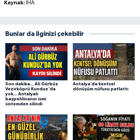
Kaynak:
İHA
Bunlar da ilginizi çekebilir
Son dakika... Ali Gürbüz
Antalya’da kentsel
Vezirköprü Kunduz'da
dönüşüm nüfusu patlattı
yok... Antalyalı
başpehlivanın ismi
sistemden silindi