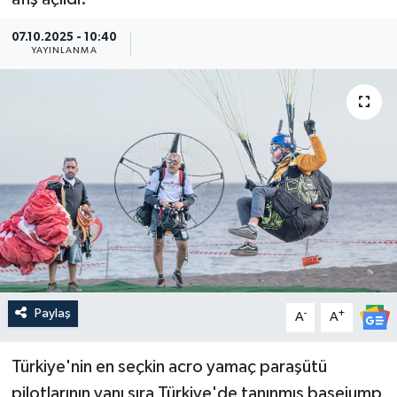
Güncel
07.10.2025 - 10:40
YAYINLANMA
Kültür & Sanat
Magazin
Resmi İlan
Sağlık & Yaşam
Siyaset
Spor
Paylaş
-
+
A
A
Türkiye'nin en seçkin acro yamaç paraşütü
pilotlarının yanı sıra Türkiye'de tanınmış basejump