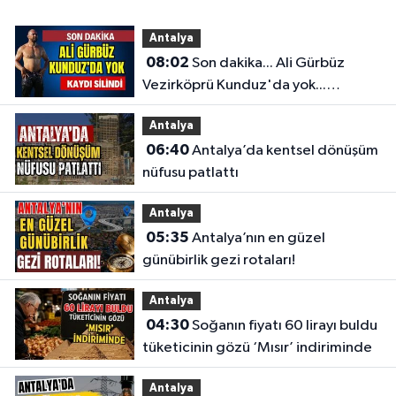
Antalya
08:02
Son dakika... Ali Gürbüz
Vezirköprü Kunduz'da yok...
Antalyalı başpehlivanın ismi
Antalya
sistemden silindi
06:40
Antalya’da kentsel dönüşüm
nüfusu patlattı
Antalya
05:35
Antalya’nın en güzel
günübirlik gezi rotaları!
Antalya
04:30
Soğanın fiyatı 60 lirayı buldu
tüketicinin gözü ‘Mısır’ indiriminde
Antalya