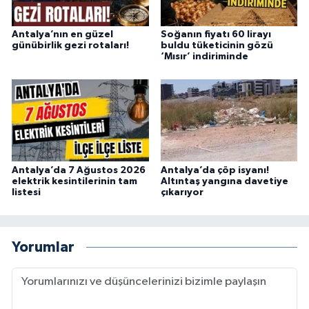
Antalya’nın en güzel
Soğanın fiyatı 60 lirayı
günübirlik gezi rotaları!
buldu tüketicinin gözü
‘Mısır’ indiriminde
Antalya’da 7 Ağustos 2026
Antalya’da çöp isyanı!
elektrik kesintilerinin tam
Altıntaş yangına davetiye
listesi
çıkarıyor
Yorumlar