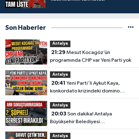
Son Haberler
Antalya
21:29
Mesut Kocagöz’ün
programında CHP var Yeni Parti yok
Antalya
20:41
Yeni Parti'li Aykut Kaya,
konkordato krizindeki domino
etkisini gözler önüne serdi
Antalya
20:03
Son dakika! Antalya
Büyükşehir Belediyesi
soruşturmasında 2 şüpheli serbest
Antalya
bırakıldı