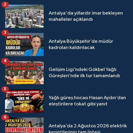
Megastar Ali Gürbüz elendi!
2
Antalya'da yıllardır imar bekleyen
mahalleler açıklandı
3
Antalya Büyükşehir’de müdür
kadroları kaldırılacak
4
Gelişim Ligi’ndeki Gökbel Yağlı
Güreşleri’nde ilk tur tamamlandı
5
Yağlı güreş hocası Hasan Aydın’dan
eleştirilere tokat gibi yanıt
6
Antalya’da 2 Ağustos 2026 elektrik
kesintilerinin tam listesi