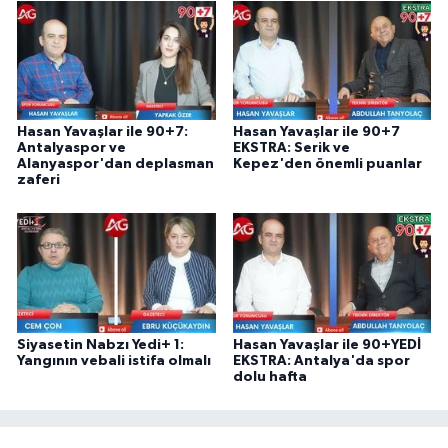
Hasan Yavaşlar ile 90+7:
Hasan Yavaşlar ile 90+7
Antalyaspor ve
EKSTRA: Serik ve
Alanyaspor'dan deplasman
Kepez'den önemli puanlar
zaferi
Siyasetin Nabzı Yedi+ 1:
Hasan Yavaşlar ile 90+YEDİ
Yangının vebali istifa olmalı
EKSTRA: Antalya'da spor
dolu hafta