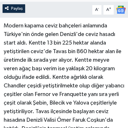
Paylaş
-
+
A
A
Güncel
Kültür & Sanat
Modern kapama ceviz bahçeleri anlamında
Türkiye'nin önde gelen Denizli'de ceviz hasadı
Magazin
start aldı. Kentte 13 bin 225 hektar alanda
yetiştirilen ceviz'de Tavas bin 860 hektar alan ile
Resmi İlan
üretimde ilk sırada yer alıyor. Kentte meyve
veren ağaç başı verim ise yaklaşık 20 kilogram
Sağlık & Yaşam
olduğu ifade edildi. Kentte ağırlıklı olarak
Siyaset
Chandler çeşidi yetiştirilmekte olup diğer yabancı
çeşitler olan Fernor ve Franquette yanı sıra yerli
Spor
çeşit olarak Şebin, Bilecik ve Yalova çeşitleriyle
yetiştiriliyor. Tavas ilçesinde başlayan ceviz
hasadına Denizli Valisi Ömer Faruk Coşkun'da