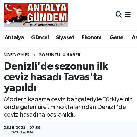
Antalya
Antalya Nöbetçi Eczaneler
Antalya
Güncel
Siyaset
Ekonomi
Genel
A
Asayiş
Antalya Hava Durumu
Bilim & Teknoloji
Antalya Namaz Vakitleri
VIDEO GALERI
GÖRÜNTÜLÜ HABER
Denizli'de sezonun ilk
Bölge
Antalya Trafik Yoğunluk Haritası
ceviz hasadı Tavas'ta
yapıldı
EĞİTİM
Süper Lig Puan Durumu ve Fikstür
Modern kapama ceviz bahçeleriyle Türkiye'nin
Ekonomi
Tüm Manşetler
önde gelen üretim noktalarından Denizli'de
ceviz hasadına başlanıldı.
Genel
Son Dakika Haberleri
25.10.2025 - 07:39
Görüntülü Haber
Haber Arşivi
YAYINLANMA