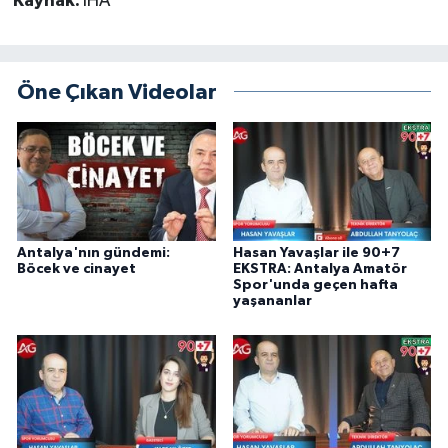
Kaynak:
İHA
Öne Çıkan Videolar
Antalya'nın gündemi:
Hasan Yavaşlar ile 90+7
Böcek ve cinayet
EKSTRA: Antalya Amatör
Spor'unda geçen hafta
yaşananlar