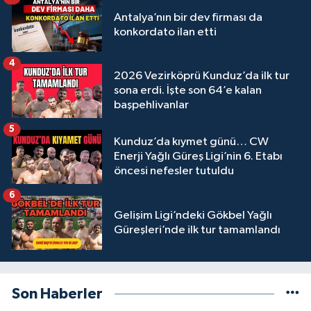
Antalya’nın bir dev firması da
konkordato ilan etti
4
2026 Vezirköprü Kunduz’da ilk tur
sona erdi. İşte son 64’e kalan
başpehlivanlar
5
Kunduz’da kıymet günü… CW
Enerji Yağlı Güreş Ligi’nin 6. Etabı
öncesi nefesler tutuldu
6
Gelişim Ligi’ndeki Gökbel Yağlı
Güreşleri’nde ilk tur tamamlandı
Son Haberler