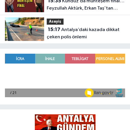
15:35
Kunduz’da muhteşem final…
Feyzullah Aktürk, Erkan Taş'tan
Kırkpınar'ın rövanşını aldı
Asayiş
15:17
Antalya’daki kazada dikkat
çeken polis önlemi