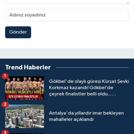
Gönder
Trend Haberler
1
Gökbel'de olaylı güreşi Kürşat Şevki
Korkmaz kazandı! Gökbel’de
çeyrek finalistler belli oldu...
Megastar Ali Gürbüz elendi!
2
Antalya'da yıllardır imar bekleyen
mahalleler açıklandı
3