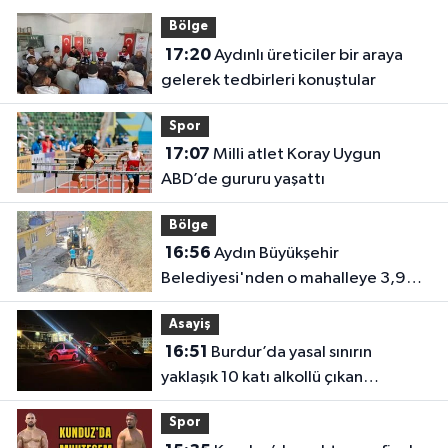
Bölge
17:20
Aydınlı üreticiler bir araya
gelerek tedbirleri konuştular
Spor
17:07
Milli atlet Koray Uygun
ABD’de gururu yaşattı
Bölge
16:56
Aydın Büyükşehir
Belediyesi'nden o mahalleye 3,9
milyon TL’lik yatırım
Asayiş
16:51
Burdur’da yasal sınırın
yaklaşık 10 katı alkollü çıkan
sürücüye büyük ceza
Spor