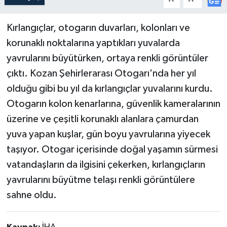
Güncel
Kırlangıçlar, otogarın duvarları, kolonları ve
korunaklı noktalarına yaptıkları yuvalarda
Kültür & Sanat
yavrularını büyütürken, ortaya renkli görüntüler
Magazin
çıktı. Kozan Şehirlerarası Otogarı'nda her yıl
olduğu gibi bu yıl da kırlangıçlar yuvalarını kurdu.
Resmi İlan
Otogarın kolon kenarlarına, güvenlik kameralarının
üzerine ve çeşitli korunaklı alanlara çamurdan
Sağlık & Yaşam
yuva yapan kuşlar, gün boyu yavrularına yiyecek
Siyaset
taşıyor. Otogar içerisinde doğal yaşamın sürmesi
vatandaşların da ilgisini çekerken, kırlangıçların
Spor
yavrularını büyütme telaşı renkli görüntülere
sahne oldu.