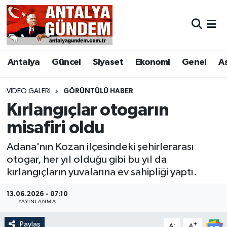
Antalya
Antalya Nöbetçi Eczaneler
Antalya
Güncel
Siyaset
Ekonomi
Genel
A
Asayiş
Antalya Hava Durumu
Bilim & Teknoloji
Antalya Namaz Vakitleri
VIDEO GALERI
GÖRÜNTÜLÜ HABER
Kırlangıçlar otogarın
Bölge
Antalya Trafik Yoğunluk Haritası
misafiri oldu
EĞİTİM
Süper Lig Puan Durumu ve Fikstür
Adana'nın Kozan ilçesindeki şehirlerarası
otogar, her yıl olduğu gibi bu yıl da
Ekonomi
Tüm Manşetler
kırlangıçların yuvalarına ev sahipliği yaptı.
Genel
Son Dakika Haberleri
13.06.2026 - 07:10
YAYINLANMA
Görüntülü Haber
Haber Arşivi
Paylaş
-
+
A
A