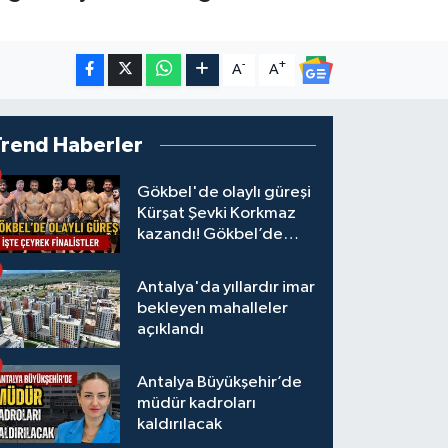
-
+
A
A
Trend Haberler
Gökbel'de olaylı güreşi
Kürşat Şevki Korkmaz
kazandı! Gökbel’de
çeyrek finalistler belli
oldu... Megastar Ali
Antalya'da yıllardır imar
Gürbüz elendi!
bekleyen mahalleler
açıklandı
Antalya Büyükşehir’de
müdür kadroları
kaldırılacak