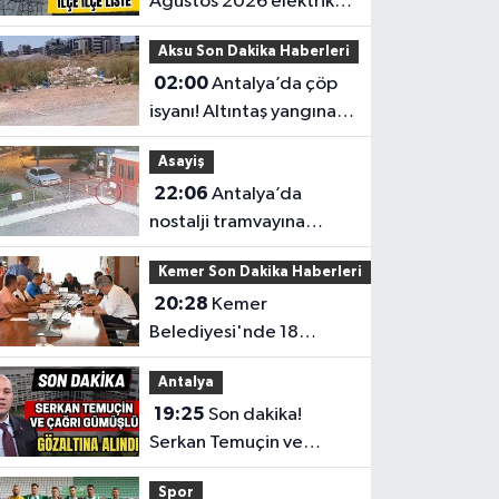
Ağustos 2026 elektrik
kesintilerinin tam listesi
Aksu Son Dakika Haberleri
02:00
Antalya’da çöp
isyanı! Altıntaş yangına
davetiye çıkarıyor
Asayiş
22:06
Antalya’da
nostalji tramvayına
gece yarısı saldırı
Kemer Son Dakika Haberleri
20:28
Kemer
Belediyesi'nde 18
milyonluk araç alımı
Antalya
Meclis'ten geçti
19:25
Son dakika!
Serkan Temuçin ve
Çağrı Gümüşlü
Spor
gözaltına alındı