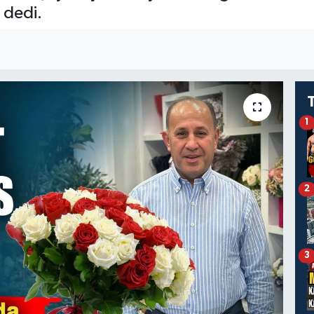
 dedi.
1
2
3