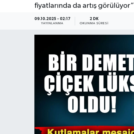
fiyatlarında da artış görülüyor”
Güncel
09.10.2025 - 02:17
2 DK
YAYINLANMA
OKUNMA SÜRESI
Kültür & Sanat
Magazin
Resmi İlan
Sağlık & Yaşam
Siyaset
Spor