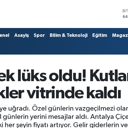
D
47
E
55
ST
enel
Asayiş
Spor
Bilim & Teknoloji
Eğitim
Magaz
64
GR
65
Bİ
13
BI
ek lüks oldu! Kutl
64
ler vitrinde kaldı
ye uğradı. Özel günlerin vazgeçilmezi olan 
 günlerin yerini mesajlar aldı. Antalya Çiç
r şeyin fiyatı artıyor. Gelir giderlerin verg