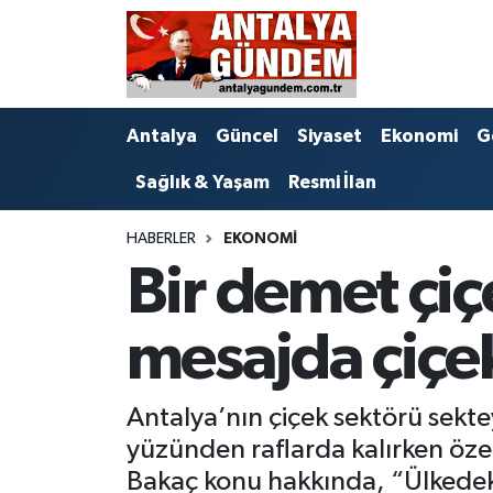
Antalya
Antalya Nöbetçi Eczaneler
Antalya
Güncel
Siyaset
Ekonomi
G
Asayiş
Antalya Hava Durumu
Sağlık & Yaşam
Resmi İlan
Bilim & Teknoloji
Antalya Namaz Vakitleri
HABERLER
EKONOMI
Bölge
Antalya Trafik Yoğunluk Haritası
Bir demet çiç
EĞİTİM
Süper Lig Puan Durumu ve Fikstür
mesajda çiçek
Ekonomi
Tüm Manşetler
Antalya’nın çiçek sektörü sekte
Genel
Son Dakika Haberleri
yüzünden raflarda kalırken özel
Görüntülü Haber
Haber Arşivi
Bakaç konu hakkında, “Ülkedeki he