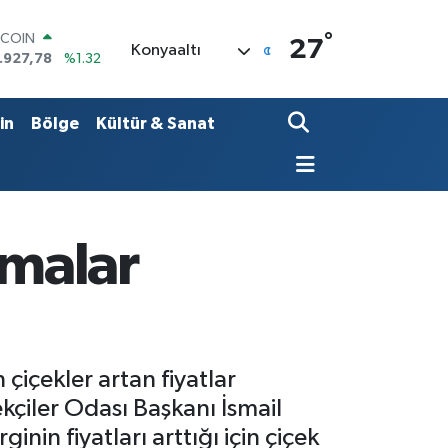
°
OLAR
27
Konyaaltı
,5894
%0.08
URO
,0398
%-0.02
ERLİN
in
Bölge
Kültür & Sanat
,1581
%0.16
AM ALTIN
27.85
%0.54
ST100
.703
%11
TCOIN
amalar
.927,78
%1.32
çiçekler artan fiyatlar
ekçiler Odası Başkanı İsmail
inin fiyatları arttığı için çiçek