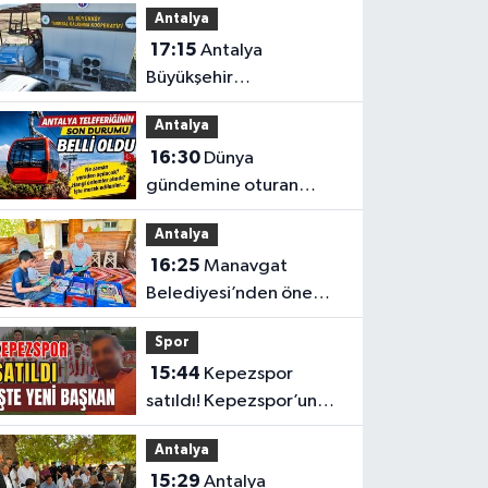
Antalya
17:15
Antalya
Büyükşehir
Belediyesi’nden
Antalya
üreticilere ücretsiz
16:30
Dünya
destek
gündemine oturan
Antalya teleferiğinin
Antalya
son durumu belli oldu
16:25
Manavgat
Belediyesi’nden önemli
eğitim
Spor
15:44
Kepezspor
satıldı! Kepezspor’un
yeni başkanı kim? İşte
Antalya
yeni başkan
15:29
Antalya