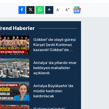
-
+
A
A
Trend Haberler
Gökbel'de olaylı güreşi
Kürşat Şevki Korkmaz
kazandı! Gökbel’de
çeyrek finalistler belli
oldu... Megastar Ali
Antalya'da yıllardır imar
Gürbüz elendi!
bekleyen mahalleler
açıklandı
Antalya Büyükşehir’de
müdür kadroları
kaldırılacak