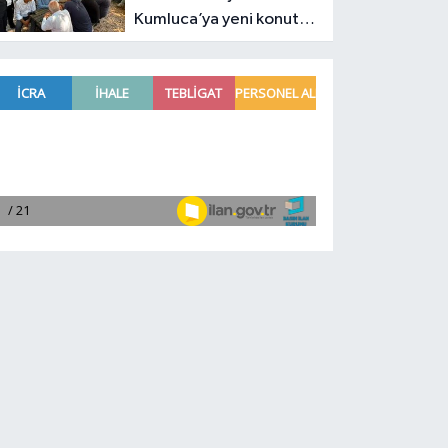
Kumluca’ya yeni konut
müjdesi