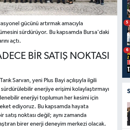
5
erasyonel gücünü artırmak amacıyla
büyümesini sürdürüyor. Bu kapsamda Bursa'daki
rını açtı.
6
ADECE BİR SATIŞ NOKTASI
rık Sarvan, yeni Plus Bayi açılışıyla ilgili
ürdürülebilir enerjiye erişimi kolaylaştırmayı
lenebilir enerjiyi toplumun her kesimi için
hareket ediyoruz. Bu kapsamda hayata
ir satış noktası değil; aynı zamanda
aştıran birer enerji deneyim merkezi olacak.