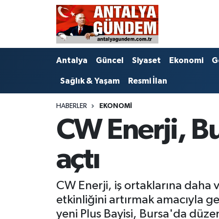
Antalya
Antalya Nöbetçi Eczaneler
Antalya
Güncel
Siyaset
Ekonomi
G
Asayiş
Antalya Hava Durumu
Sağlık & Yaşam
Resmi İlan
Bilim & Teknoloji
Antalya Namaz Vakitleri
HABERLER
EKONOMI
Bölge
Antalya Trafik Yoğunluk Haritası
CW Enerji, Bu
EĞİTİM
Süper Lig Puan Durumu ve Fikstür
açtı
Ekonomi
Tüm Manşetler
CW Enerji, iş ortaklarına daha v
Genel
Son Dakika Haberleri
etkinliğini artırmak amacıyla 
Görüntülü Haber
Haber Arşivi
yeni Plus Bayisi, Bursa'da düze