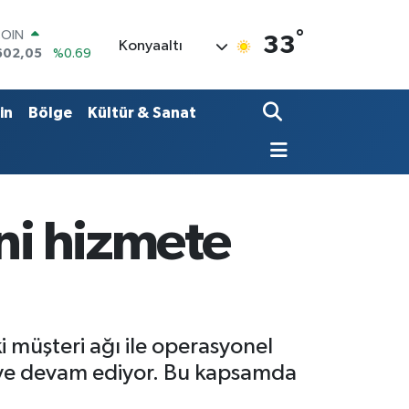
COIN
602,05
%0.69
°
33
LAR
Konyaaltı
5986
%0.06
RO
0700
%0.1
in
Bölge
Kültür & Sanat
RLİN
2438
%0.21
M ALTIN
3.94
%0.32
T100
768
%48
ni hizmete
i müşteri ağı ile operasyonel
meye devam ediyor. Bu kapsamda