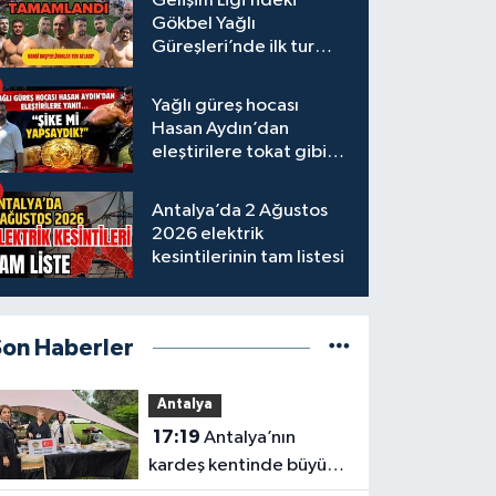
Gelişim Ligi’ndeki
Gökbel Yağlı
Güreşleri’nde ilk tur
tamamlandı
Yağlı güreş hocası
Hasan Aydın’dan
eleştirilere tokat gibi
yanıt
Antalya’da 2 Ağustos
2026 elektrik
kesintilerinin tam listesi
Son Haberler
Antalya
17:19
Antalya’nın
kardeş kentinde büyük
tanıtım