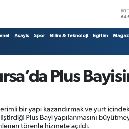
BIT
64.
DO
47,
EU
55,
enel
Asayiş
Spor
Bilim & Teknoloji
Eğitim
Magaz
STE
64,
GRA
651
BİS
13.
rsa’da Plus Bayisi
erimli bir yapı kazandırmak ve yurt içindek
geliştirdiği Plus Bayi yapılanmasını büyüt
nlenen törenle hizmete açıldı.