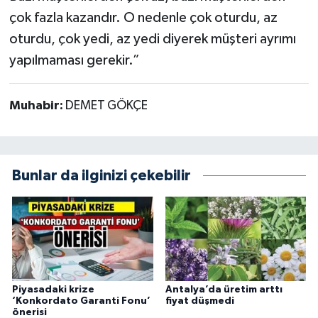
çok fazla kazandır. O nedenle çok oturdu, az
oturdu, çok yedi, az yedi diyerek müşteri ayrımı
yapılmaması gerekir.”
Muhabir:
DEMET GÖKÇE
Bunlar da ilginizi çekebilir
Piyasadaki krize
Antalya’da üretim arttı
‘Konkordato Garanti Fonu’
fiyat düşmedi
önerisi