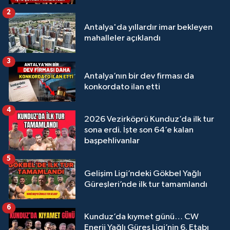
Megastar Ali Gürbüz elendi!
2
Antalya'da yıllardır imar bekleyen
mahalleler açıklandı
3
Antalya’nın bir dev firması da
konkordato ilan etti
4
2026 Vezirköprü Kunduz’da ilk tur
sona erdi. İşte son 64’e kalan
başpehlivanlar
5
Gelişim Ligi’ndeki Gökbel Yağlı
Güreşleri’nde ilk tur tamamlandı
6
Kunduz’da kıymet günü… CW
Enerji Yağlı Güreş Ligi’nin 6. Etabı