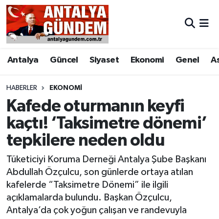
Antalya
Antalya Nöbetçi Eczaneler
Antalya
Güncel
Siyaset
Ekonomi
Genel
A
Asayiş
Antalya Hava Durumu
Bilim & Teknoloji
Antalya Namaz Vakitleri
HABERLER
EKONOMI
Kafede oturmanın keyfi
Bölge
Antalya Trafik Yoğunluk Haritası
kaçtı! ‘Taksimetre dönemi’
tepkilere neden oldu
EĞİTİM
Süper Lig Puan Durumu ve Fikstür
Tüketiciyi Koruma Derneği Antalya Şube Başkanı
Ekonomi
Tüm Manşetler
Abdullah Özçulcu, son günlerde ortaya atılan
kafelerde “Taksimetre Dönemi” ile ilgili
Genel
Son Dakika Haberleri
açıklamalarda bulundu. Başkan Özçulcu,
Antalya’da çok yoğun çalışan ve randevuyla
Görüntülü Haber
Haber Arşivi