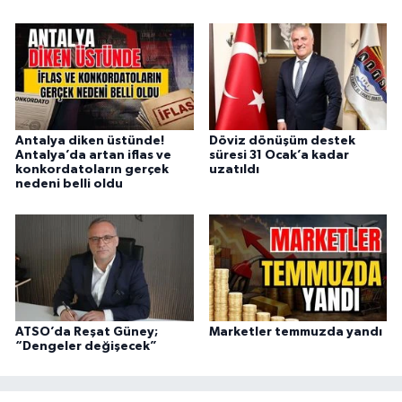
Antalya diken üstünde!
Döviz dönüşüm destek
Antalya’da artan iflas ve
süresi 31 Ocak’a kadar
konkordatoların gerçek
uzatıldı
nedeni belli oldu
ATSO’da Reşat Güney;
Marketler temmuzda yandı
“Dengeler değişecek”