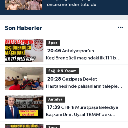
öncesi nefesler tutuldu
Son Haberler
Spor
20:46
Antalyaspor’un
Keçiörengücü maçındaki ilk 11'i belli
oldu!
Sağlık & Yaşam
20:28
Gazipaşa Devlet
Hastanesi’nde çalışanların talepleri
masaya yatırıldı
Antalya
17:39
CHP’li Muratpaşa Belediye
Başkanı Ümit Uysal TBMM’deki
yasaya tepki gösterdi
Spor