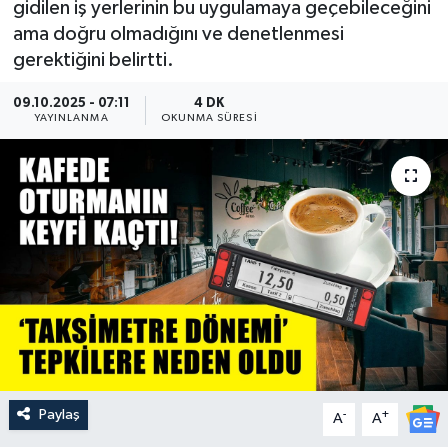
gidilen iş yerlerinin bu uygulamaya geçebileceğini
ama doğru olmadığını ve denetlenmesi
Güncel
gerektiğini belirtti.
Kültür & Sanat
09.10.2025 - 07:11
4 DK
YAYINLANMA
OKUNMA SÜRESI
Magazin
Resmi İlan
Sağlık & Yaşam
Siyaset
Spor
Paylaş
-
+
A
A