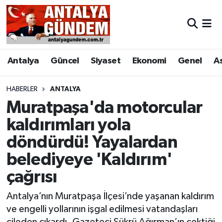
Antalya
Antalya Nöbetçi Eczaneler
Antalya
Güncel
Siyaset
Ekonomi
Genel
A
Asayiş
Antalya Hava Durumu
Bilim & Teknoloji
Antalya Namaz Vakitleri
HABERLER
ANTALYA
Muratpaşa'da motorcular
Bölge
Antalya Trafik Yoğunluk Haritası
kaldırımları yola
döndürdü! Yayalardan
EĞİTİM
Süper Lig Puan Durumu ve Fikstür
belediyeye 'Kaldırım'
Ekonomi
Tüm Manşetler
çağrısı
Genel
Son Dakika Haberleri
Antalya’nın Muratpaşa İlçesi’nde yaşanan kaldırım
ve engelli yollarının işgal edilmesi vatandaşları
Görüntülü Haber
Haber Arşivi