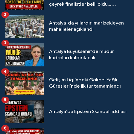
çeyrek finalistler belli oldu...
Megastar Ali Gürbüz elendi!
2
Antalya'da yıllardır imar bekleyen
mahalleler açıklandı
3
Antalya Büyükşehir’de müdür
kadroları kaldırılacak
4
Gelişim Ligi’ndeki Gökbel Yağlı
Güreşleri’nde ilk tur tamamlandı
5
Antalya’da Epstein Skandalı iddiası
6