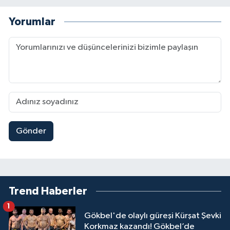
Yorumlar
Gönder
Trend Haberler
1
Gökbel'de olaylı güreşi Kürşat Şevki
Korkmaz kazandı! Gökbel’de