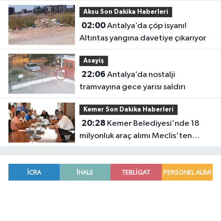
Aksu Son Dakika Haberleri
02:00
Antalya’da çöp isyanı!
Altıntaş yangına davetiye çıkarıyor
Asayiş
22:06
Antalya’da nostalji
tramvayına gece yarısı saldırı
Kemer Son Dakika Haberleri
20:28
Kemer Belediyesi'nde 18
milyonluk araç alımı Meclis'ten
geçti