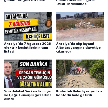
günübirlik gezi rotaları!
buldu tüketicinin gözü
‘Mısır’ indiriminde
Antalya’da 7 Ağustos 2026
Antalya’da çöp isyanı!
elektrik kesintilerinin tam
Altıntaş yangına davetiye
listesi
çıkarıyor
Son dakika! Serkan Temuçin
Korkuteli Belediyesi yolları
ve Çağrı Gümüşlü gözaltına
konforlu hale getirdi
alındı