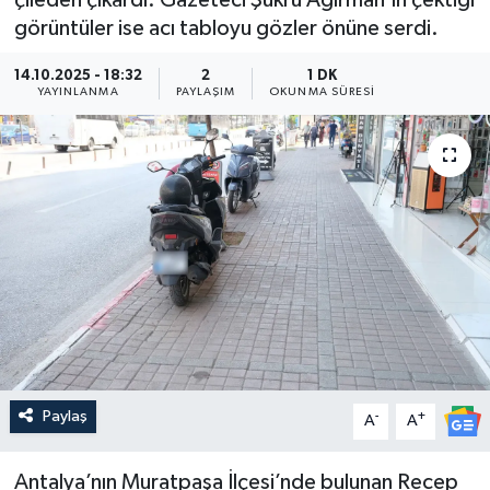
çileden çıkardı. Gazeteci Şükrü Ağırman’ın çektiği
görüntüler ise acı tabloyu gözler önüne serdi.
Güncel
14.10.2025 - 18:32
2
1 DK
Kültür & Sanat
YAYINLANMA
PAYLAŞIM
OKUNMA SÜRESI
Magazin
Resmi İlan
Sağlık & Yaşam
Siyaset
Spor
Paylaş
-
+
A
A
Antalya’nın Muratpaşa İlçesi’nde bulunan Recep