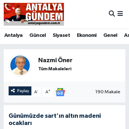
Antalya
Antalya Nöbetçi Eczaneler
Antalya
Güncel
Siyaset
Ekonomi
Genel
A
Asayiş
Antalya Hava Durumu
Bilim & Teknoloji
Antalya Namaz Vakitleri
Nazmi Öner
Bölge
Antalya Trafik Yoğunluk Haritası
Tüm Makaleleri
EĞİTİM
Süper Lig Puan Durumu ve Fikstür
Paylaş
-
+
190 Makale
A
A
Ekonomi
Tüm Manşetler
Genel
Son Dakika Haberleri
Günümüzde sart’ın altın madeni
ocakları
Görüntülü Haber
Haber Arşivi