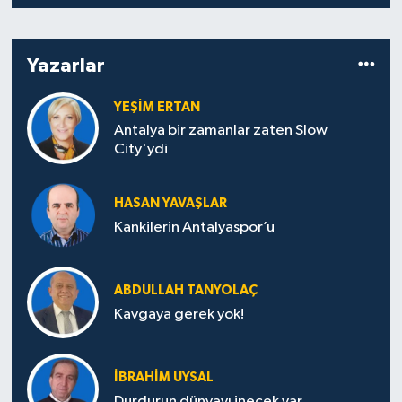
Yazarlar
YEŞIM ERTAN
Antalya bir zamanlar zaten Slow
City'ydi
HASAN YAVAŞLAR
Kankilerin Antalyaspor’u
ABDULLAH TANYOLAÇ
Kavgaya gerek yok!
İBRAHIM UYSAL
Durdurun dünyayı inecek var