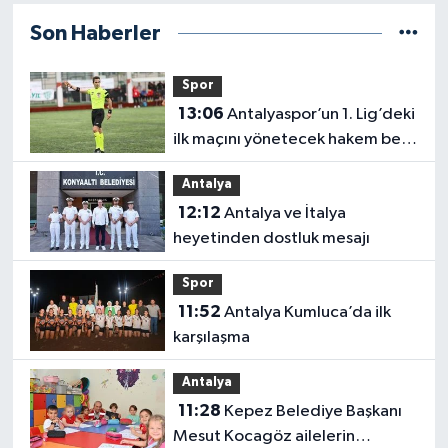
Son Haberler
Spor
13:06
Antalyaspor’un 1. Lig’deki
ilk maçını yönetecek hakem belli
oldu
Antalya
12:12
Antalya ve İtalya
heyetinden dostluk mesajı
Spor
11:52
Antalya Kumluca’da ilk
karşılaşma
Antalya
11:28
Kepez Belediye Başkanı
Mesut Kocagöz ailelerin