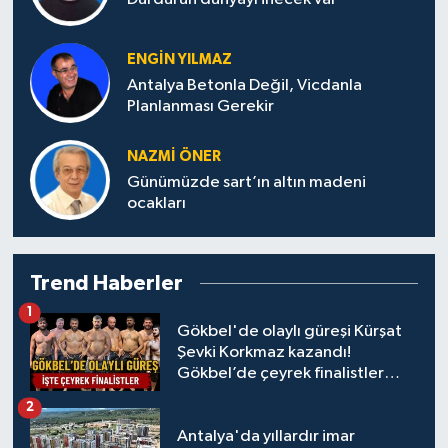
ENGIN YILMAZ
Antalya Betonla Değil, Vicdanla
Planlanması Gerekir
NAZMI ÖNER
Günümüzde sart’ın altın madeni
ocakları
Trend Haberler
1
Gökbel'de olaylı güreşi Kürşat
Şevki Korkmaz kazandı!
Gökbel’de çeyrek finalistler
belli oldu... Megastar Ali Gürbüz
2
elendi!
Antalya'da yıllardır imar