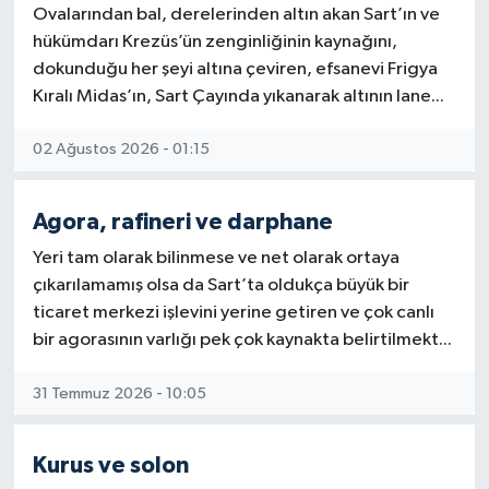
Ovalarından bal, derelerinden altın akan Sart’ın ve
Güncel
hükümdarı Krezüs’ün zenginliğinin kaynağını,
dokunduğu her şeyi altına çeviren, efsanevi Frigya
Kültür & Sanat
Kıralı Midas’ın, Sart Çayında yıkanarak altının lane...
Magazin
02 Ağustos 2026 - 01:15
Resmi İlan
Agora, rafineri ve darphane
Yeri tam olarak bilinmese ve net olarak ortaya
Sağlık & Yaşam
çıkarılamamış olsa da Sart’ta oldukça büyük bir
ticaret merkezi işlevini yerine getiren ve çok canlı
Siyaset
bir agorasının varlığı pek çok kaynakta belirtilmekt...
Spor
31 Temmuz 2026 - 10:05
Kurus ve solon