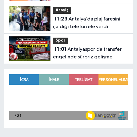
sorununa çözüm arıyor
Asayiş
11:23
Antalya’da plaj faresini
çaldığı telefon ele verdi
Spor
11:01
Antalyaspor’da transfer
engelinde sürpriz gelişme