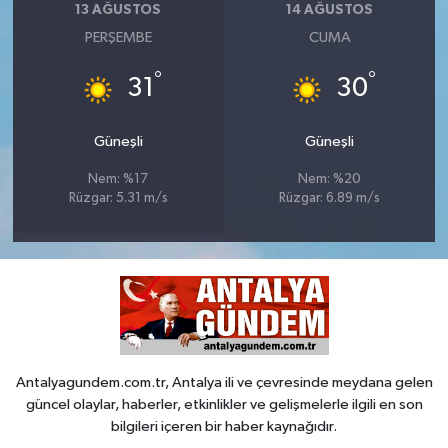
13 AĞUSTOS
14 AĞUSTOS
PERŞEMBE
CUMA
°
°
31
30
Güneşli
Güneşli
Nem: %17
Nem: %20
Rüzgar: 5.31 m/s
Rüzgar: 6.89 m/s
Antalyagundem.com.tr, Antalya ili ve çevresinde meydana gelen
güncel olaylar, haberler, etkinlikler ve gelişmelerle ilgili en son
bilgileri içeren bir haber kaynağıdır.