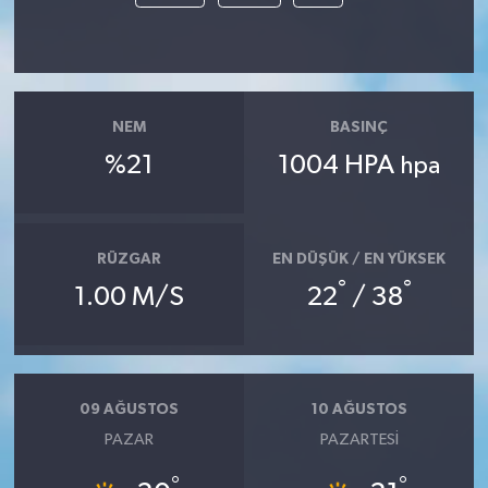
NEM
BASINÇ
%21
1004 HPA
hpa
RÜZGAR
EN DÜŞÜK / EN YÜKSEK
°
°
1.00 M/S
22
/ 38
09 AĞUSTOS
10 AĞUSTOS
PAZAR
PAZARTESI
°
°