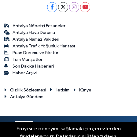
Antalya Nöbetçi Eczaneler
Antalya Hava Durumu
Antalya Namaz Vakitleri
Antalya Trafik Yoğunluk Haritası
Puan Durumu ve Fikstür
Tüm Manşetler
Son Dakika Haberleri
Haber Arşivi
Gizlilik Sözleşmesi
İletişim
Künye
Antalya Gündem
RSS
Copyright © 2024. Her hakkı saklıdır.
En iyi site deneyimi sağlamak için çerezlerden
faydalanıyoruz. Detaylar için lütfen tıklayın.