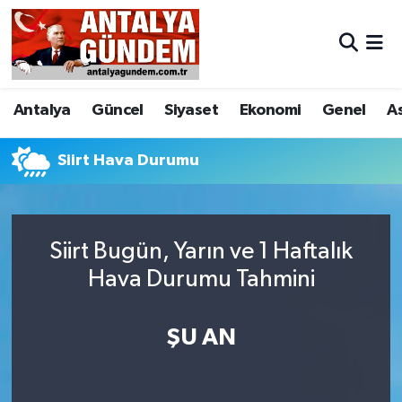
Antalya
Antalya Nöbetçi Eczaneler
Antalya
Güncel
Siyaset
Ekonomi
Genel
A
Asayiş
Antalya Hava Durumu
Bilim & Teknoloji
Antalya Namaz Vakitleri
Siirt Hava Durumu
Bölge
Antalya Trafik Yoğunluk Haritası
Siirt Bugün, Yarın ve 1 Haftalık
EĞİTİM
Süper Lig Puan Durumu ve Fikstür
Hava Durumu Tahmini
Ekonomi
Tüm Manşetler
ŞU AN
Genel
Son Dakika Haberleri
Görüntülü Haber
Haber Arşivi