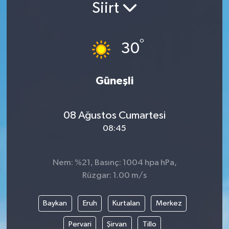
Siirt
Güncel
°
Kültür & Sanat
30
Magazin
Güneşli
Resmi İlan
08 Ağustos Cumartesi
Sağlık & Yaşam
08:45
Siyaset
Nem: %21, Basınç: 1004 hpa hPa,
Spor
Rüzgar: 1.00 m/s
Baykan
Eruh
Kurtalan
Merkez
Pervari
Şirvan
Tillo