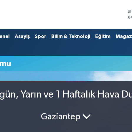
B
6
D
4
E
enel
Asayiş
Spor
Bilim & Teknoloji
Eğitim
Magaz
5
S
6
G
umu
6
B
1
ün, Yarın ve 1 Haftalık Hava 
Gaziantep