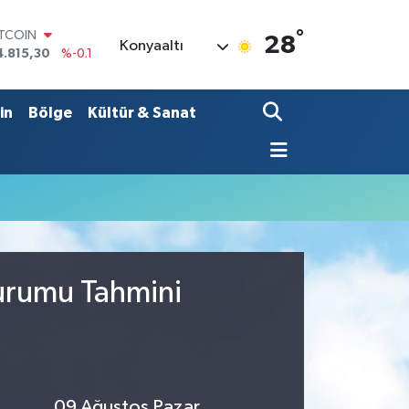
°
ITCOIN
28
Konyaaltı
4.815,30
%-0.1
OLAR
7,7436
%0.18
URO
in
Bölge
Kültür & Sanat
5,2510
%0.32
TERLİN
4,4811
%0.38
RAM ALTIN
660.55
%0
İST100
3.779
%-14
Durumu Tahmini
09 Ağustos Pazar