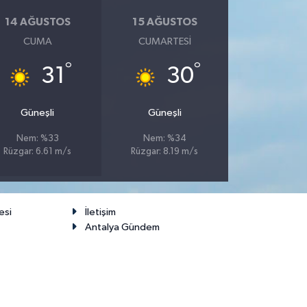
14 AĞUSTOS
15 AĞUSTOS
CUMA
CUMARTESI
°
°
31
30
Güneşli
Güneşli
Nem: %33
Nem: %34
Rüzgar: 6.61 m/s
Rüzgar: 8.19 m/s
esi
İletişim
Antalya Gündem