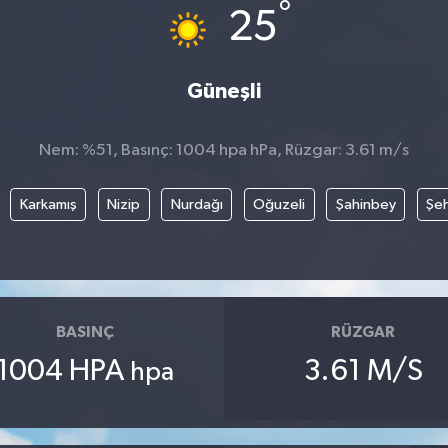
°
25
Güneşli
Nem: %51, Basınç: 1004 hpa hPa, Rüzgar: 3.61 m/s
Karkamış
Nizip
Nurdağı
Oğuzeli
Şahinbey
Şeh
BASINÇ
RÜZGAR
1004 HPA
3.61 M/S
hpa