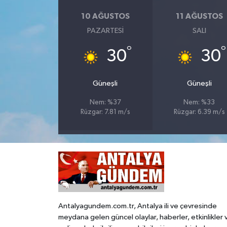
10 AĞUSTOS
11 AĞUSTOS
PAZARTESI
SALI
°
°
30
30
Güneşli
Güneşli
Nem: %37
Nem: %33
Rüzgar: 7.81 m/s
Rüzgar: 6.39 m/s
Antalyagundem.com.tr, Antalya ili ve çevresinde
meydana gelen güncel olaylar, haberler, etkinlikler 