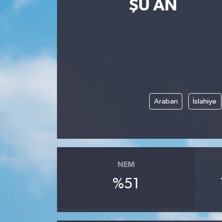
ŞU AN
Güncel
Kültür & Sanat
Magazin
Resmi İlan
Araban
İslahiye
Sağlık & Yaşam
Siyaset
NEM
Spor
%51