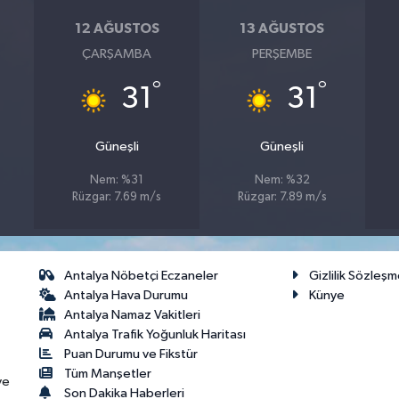
12 AĞUSTOS
13 AĞUSTOS
ÇARŞAMBA
PERŞEMBE
°
°
31
31
Güneşli
Güneşli
Nem: %31
Nem: %32
Rüzgar: 7.69 m/s
Rüzgar: 7.89 m/s
Antalya Nöbetçi Eczaneler
Gizlilik Sözleşm
Antalya Hava Durumu
Künye
Antalya Namaz Vakitleri
Antalya Trafik Yoğunluk Haritası
Puan Durumu ve Fikstür
Tüm Manşetler
ve
Son Dakika Haberleri