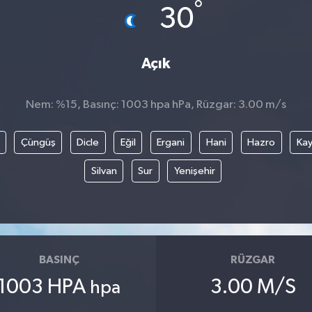
°
30
Açık
Nem: %15, Basınç: 1003 hpa hPa, Rüzgar: 3.00 m/s
Çüngüş
Dicle
Eğil
Ergani
Hani
Hazro
Kay
Silvan
Sur
Yenişehir
BASINÇ
RÜZGAR
1003 HPA
3.00 M/S
hpa