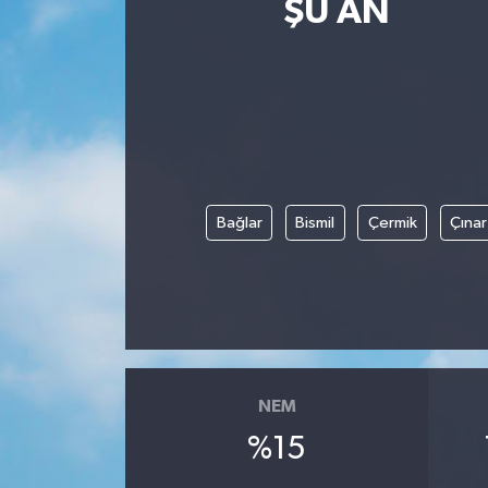
ŞU AN
Güncel
Kültür & Sanat
Magazin
Resmi İlan
Bağlar
Bismil
Çermik
Çınar
Sağlık & Yaşam
Siyaset
Spor
NEM
%15