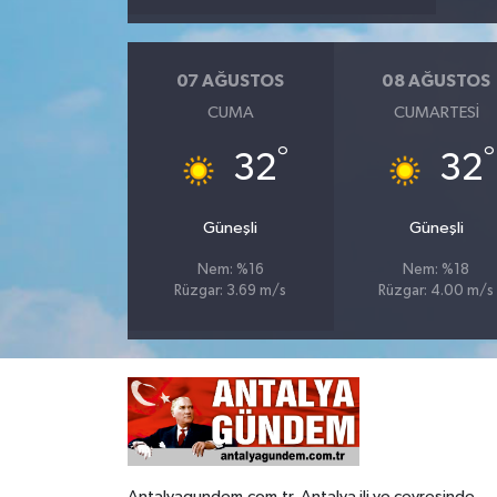
07 AĞUSTOS
08 AĞUSTOS
CUMA
CUMARTESI
°
°
32
32
Güneşli
Güneşli
Nem: %16
Nem: %18
Rüzgar: 3.69 m/s
Rüzgar: 4.00 m/s
Antalyagundem.com.tr, Antalya ili ve çevresinde