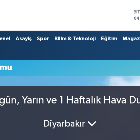
BI
64
DO
47
EU
enel
Asayiş
Spor
Bilim & Teknoloji
Eğitim
Magaz
55
ST
64
GR
umu
65
Bİ
13
gün, Yarın ve 1 Haftalık Hava 
Diyarbakır