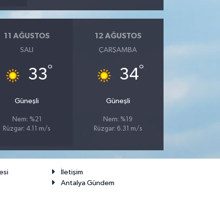
11 AĞUSTOS
12 AĞUSTOS
SALI
ÇARŞAMBA
°
°
33
34
Güneşli
Güneşli
Nem: %21
Nem: %19
Rüzgar: 4.11 m/s
Rüzgar: 6.31 m/s
esi
İletişim
Antalya Gündem