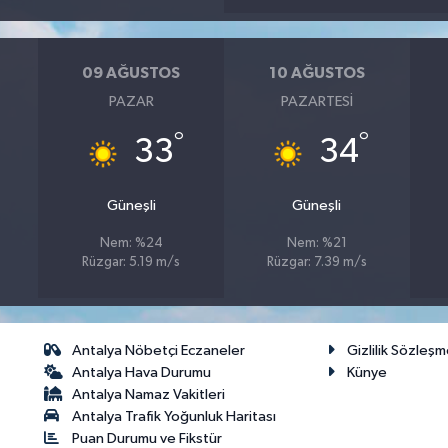
09 AĞUSTOS
10 AĞUSTOS
PAZAR
PAZARTESI
°
°
33
34
Güneşli
Güneşli
Nem: %24
Nem: %21
Rüzgar: 5.19 m/s
Rüzgar: 7.39 m/s
Antalya Nöbetçi Eczaneler
Gizlilik Sözleşm
Antalya Hava Durumu
Künye
Antalya Namaz Vakitleri
Antalya Trafik Yoğunluk Haritası
Puan Durumu ve Fikstür