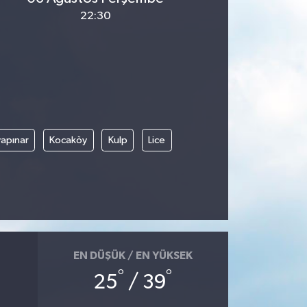
22:30
apınar
Kocaköy
Kulp
Lice
EN DÜŞÜK / EN YÜKSEK
°
°
25
/ 39