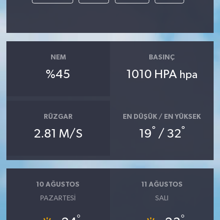
NEM
BASINÇ
%45
1010 HPA
hpa
RÜZGAR
EN DÜŞÜK / EN YÜKSEK
°
°
2.81 M/S
19
/ 32
10 AĞUSTOS
11 AĞUSTOS
PAZARTESI
SALI
°
°