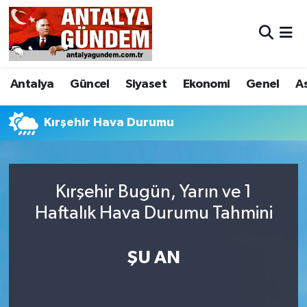
Antalya
Antalya Nöbetçi Eczaneler
Antalya
Güncel
Siyaset
Ekonomi
Genel
A
Asayiş
Antalya Hava Durumu
Bilim & Teknoloji
Antalya Namaz Vakitleri
Kırşehir Hava Durumu
Bölge
Antalya Trafik Yoğunluk Haritası
Kırşehir Bugün, Yarın ve 1
EĞİTİM
Süper Lig Puan Durumu ve Fikstür
Haftalık Hava Durumu Tahmini
Ekonomi
Tüm Manşetler
ŞU AN
Genel
Son Dakika Haberleri
Görüntülü Haber
Haber Arşivi