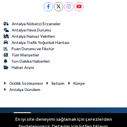
Antalya Nöbetçi Eczaneler
Antalya Hava Durumu
Antalya Namaz Vakitleri
Antalya Trafik Yoğunluk Haritası
Puan Durumu ve Fikstür
Tüm Manşetler
Son Dakika Haberleri
Haber Arşivi
Gizlilik Sözleşmesi
İletişim
Künye
Antalya Gündem
RSS
Copyright © 2024. Her hakkı saklıdır.
En iyi site deneyimi sağlamak için çerezlerden
faydalanıyoruz. Detaylar için lütfen tıklayın.