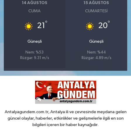
14 AĞUSTOS
15 AĞUSTOS
CUMA
CUMARTESI
°
°
21
20
Güneşli
Güneşli
Nem: %53
Nem: %44
Rüzgar: 9.31 m/s
Rüzgar: 4.89 m/s
Antalyagundem.com.tr, Antalya ili ve çevresinde meydana gelen
güncel olaylar, haberler, etkinlikler ve gelişmelerle ilgili en son
bilgileri içeren bir haber kaynağıdır.