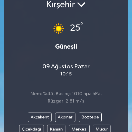
Kırşehir
Güncel
°
Kültür & Sanat
25
Magazin
Güneşli
Resmi İlan
09 Ağustos Pazar
Sağlık & Yaşam
10:15
Siyaset
Nem: %45, Basınç: 1010 hpa hPa,
Spor
Rüzgar: 2.81 m/s
Akçakent
Akpınar
Boztepe
Çiçekdağı
Kaman
Merkez
Mucur