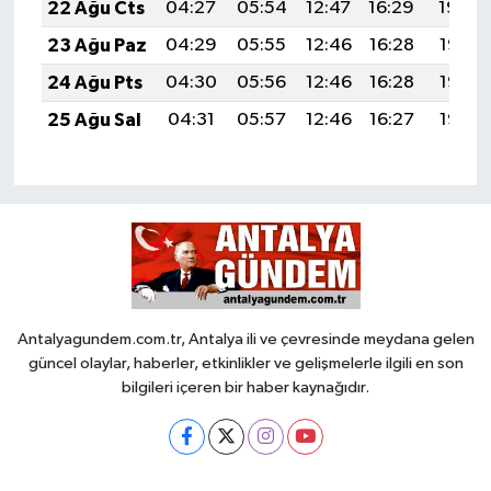
22 Ağu Cts
04:27
05:54
12:47
16:29
19:29
23 Ağu Paz
04:29
05:55
12:46
16:28
19:28
24 Ağu Pts
04:30
05:56
12:46
16:28
19:27
25 Ağu Sal
04:31
05:57
12:46
16:27
19:25
Antalyagundem.com.tr, Antalya ili ve çevresinde meydana gelen
güncel olaylar, haberler, etkinlikler ve gelişmelerle ilgili en son
bilgileri içeren bir haber kaynağıdır.