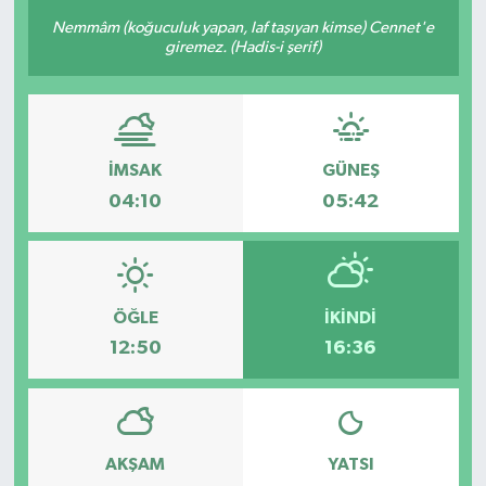
Nemmâm (koğuculuk yapan, laf taşıyan kimse) Cennet'e
Güncel
giremez. (Hadis-i şerif)
Kültür & Sanat
Magazin
İMSAK
GÜNEŞ
04:10
05:42
Resmi İlan
Sağlık & Yaşam
Siyaset
ÖĞLE
İKINDI
12:50
16:36
Spor
AKŞAM
YATSI