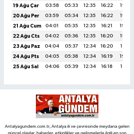
19 Ağu Çar
03:58
05:33
12:35
16:22
19:27
20 Ağu Per
03:59
05:34
12:35
16:22
19:26
21 Ağu Cum
04:01
05:35
12:35
16:21
19:24
22 Ağu Cts
04:02
05:36
12:35
16:20
19:23
23 Ağu Paz
04:04
05:37
12:34
16:20
19:21
24 Ağu Pts
04:05
05:38
12:34
16:19
19:20
25 Ağu Sal
04:06
05:39
12:34
16:18
19:18
Antalyagundem.com.tr, Antalya ili ve çevresinde meydana gelen
güncel olaylar, haberler, etkinlikler ve gelişmelerle ilgili en son