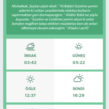
Muhakkak, Şeytan şöyle dedi: "Yâ Rabbi! İzzetine yemin
Güncel
ederim ki ruhları cesetlerinde oldukça kullarını
saptırmaktan geri durmayacağım." Allâhü Teâlâ ise şöyle
buyurdu: "İzzetim ve Celâlime yemin olsun ki onlar
Kültür & Sanat
benden mağfiret talep ettikleri müddetçe ben de onları
affetmeye devam edeceğim." (Hadis-i şerif)
Magazin
Resmi İlan
İMSAK
GÜNEŞ
Sağlık & Yaşam
03:42
05:22
Siyaset
Spor
ÖĞLE
İKINDI
12:37
16:29