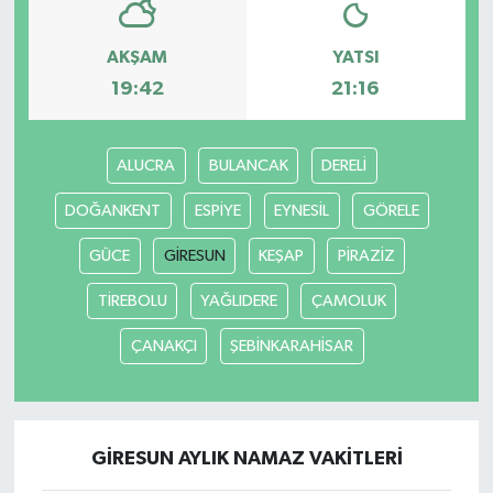
AKŞAM
YATSI
19:42
21:16
ALUCRA
BULANCAK
DERELİ
DOĞANKENT
ESPİYE
EYNESİL
GÖRELE
GÜCE
GİRESUN
KEŞAP
PİRAZİZ
TİREBOLU
YAĞLIDERE
ÇAMOLUK
ÇANAKÇI
ŞEBİNKARAHİSAR
GİRESUN AYLIK NAMAZ VAKITLERI