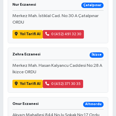
Nur Eczanesi
Çatalpınar
Merkez Mah. İstiklal Cad. No:30 A Çatalpınar
ORDU
Yol Tarifi Al
0 (452) 491 32 30
Zehra Eczanesi
İkizce
Merkez Mah. Hasan Kalyancu Caddesi No:28 A
İkizce ORDU
Yol Tarifi Al
0 (452) 371 30 35
Onur Eczanesi
Altınordu
Akyazı Mahallesi 844 No.lu Sokak No:17 Ordu