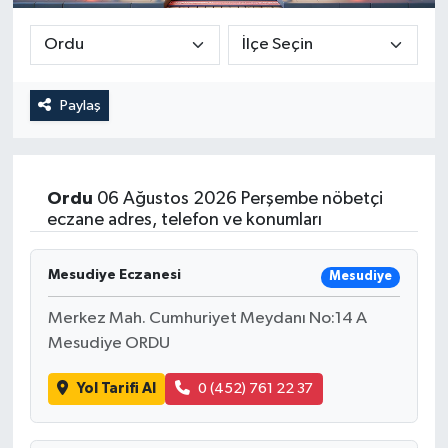
Güncel
Kültür & Sanat
Paylaş
Magazin
Resmi İlan
Ordu
06 Ağustos 2026 Perşembe nöbetçi
eczane adres, telefon ve konumları
Sağlık & Yaşam
Mesudiye Eczanesi
Mesudiye
Siyaset
Merkez Mah. Cumhuriyet Meydanı No:14 A
Spor
Mesudiye ORDU
Yol Tarifi Al
0 (452) 761 22 37