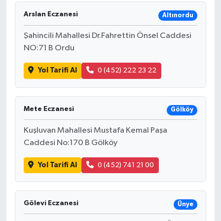
Arslan Eczanesi
Altınordu
Şahincili Mahallesi Dr.Fahrettin Önsel Caddesi
NO:71 B Ordu
Yol Tarifi Al
0 (452) 222 23 22
Mete Eczanesi
Gölköy
Kuşluvan Mahallesi Mustafa Kemal Paşa
Caddesi No:170 B Gölköy
Yol Tarifi Al
0 (452) 741 21 00
Gölevi Eczanesi
Ünye