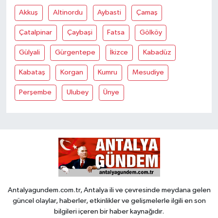
Akkuş
Altinordu
Aybasti
Çamaş
Çatalpinar
Çaybaşi
Fatsa
Gölköy
Gülyali
Gürgentepe
İkizce
Kabadüz
Kabataş
Korgan
Kumru
Mesudiye
Perşembe
Ulubey
Ünye
Antalyagundem.com.tr, Antalya ili ve çevresinde meydana gelen
güncel olaylar, haberler, etkinlikler ve gelişmelerle ilgili en son
bilgileri içeren bir haber kaynağıdır.