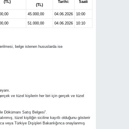
(TL)
Tarihi:
Saati
(TL)
00,00
45.000,00
04.06.2026
10:00
00,00
51.000,00
04.06.2026
10:10
erilmesi, belge istenen hususlarda ise
Beyanı.
erçek ve tüzel kişilerin her biri için gerçek ve tüzel
ale Dökümanı Satış Belgesi”.
ış, tüzel kişiliğin siciline kayıtlı olduğunu gösterir
unca veya Türkiye Dışişleri Bakanlığınca onaylanmış