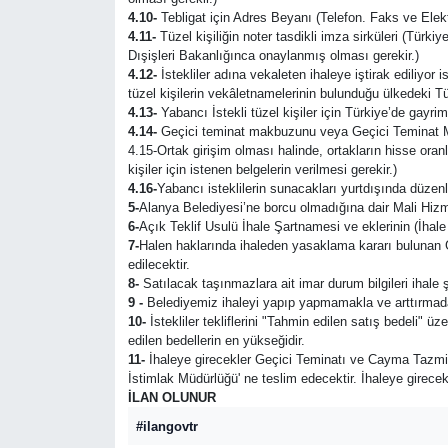
4.10-
Tebligat için Adres Beyanı (Telefon. Faks ve Elekt
4.11-
Tüzel kişiliğin noter tasdikli imza sirküleri (Türk
Dışişleri Bakanlığınca onaylanmış olması gerekir.)
4.12-
İstekliler adına vekaleten ihaleye iştirak ediliyor 
tüzel kişilerin vekâletnamelerinin bulunduğu ülkedeki 
4.13-
Yabancı İstekli tüzel kişiler için Türkiye’de gayri
4.14-
Geçici teminat makbuzunu veya Geçici Teminat
4.15-Ortak girişim olması halinde, ortakların hisse oranla
kişiler için istenen belgelerin verilmesi gerekir.)
4.16-
Yabancı isteklilerin sunacakları yurtdışında düzen
5-
Alanya Belediyesi’ne borcu olmadığına dair Mali Hiz
6-
Açık Teklif Usulü İhale Şartnamesi ve eklerinin (İha
7-
Halen haklarında ihaleden yasaklama kararı bulunan Ger
edilecektir.
8-
Satılacak taşınmazlara ait imar durum bilgileri ihale ş
9 -
Belediyemiz ihaleyi yapıp yapmamakla ve arttırmada 
10-
İstekliler tekliflerini "Tahmin edilen satış bedeli" 
edilen bedellerin en yükseğidir.
11-
İhaleye girecekler Geçici Teminatı ve Cayma Tazmina
İstimlak Müdürlüğü' ne teslim edecektir. İhaleye girecekl
İLAN OLUNUR
#ilangovtr