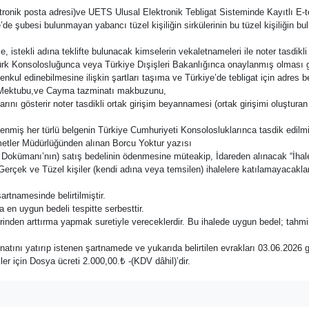
ronik posta adresi)ve UETS Ulusal Elektronik Tebligat Sisteminde Kayıtlı E-t
iye’de şubesi bulunmayan yabancı tüzel kişiliğin sirkülerinin bu tüzel kişiliği
ise, istekli adına teklifte bulunacak kimselerin vekaletnameleri ile noter tasdi
Türk Konsolosluğunca veya Türkiye Dışişleri Bakanlığınca onaylanmış olması g
menkul edinebilmesine ilişkin şartları taşıma ve Türkiye’de tebligat için adres b
 Mektubu,ve Cayma tazminatı makbuzunu,
rını gösterir noter tasdikli ortak girişim beyannamesi (ortak girişimi oluşturan 
lenmiş her türlü belgenin Türkiye Cumhuriyeti Konsolosluklarınca tasdik edilmi
metler Müdürlüğünden alınan Borcu Yoktur yazısı
le Dokümanı’nın) satış bedelinin ödenmesine müteakip, İdareden alınacak “İha
çek ve Tüzel kişiler (kendi adına veya temsilen) ihalelere katılamayacaklardır
artnamesinde belirtilmiştir.
en uygun bedeli tespitte serbesttir.
üzerinden arttırma yapmak suretiyle vereceklerdir. Bu ihalede uygun bedel; tah
tını yatırıp istenen şartnamede ve yukarıda belirtilen evrakları 03.06.2026
er için Dosya ücreti 2.000,00.₺ -(KDV dâhil)’dir.