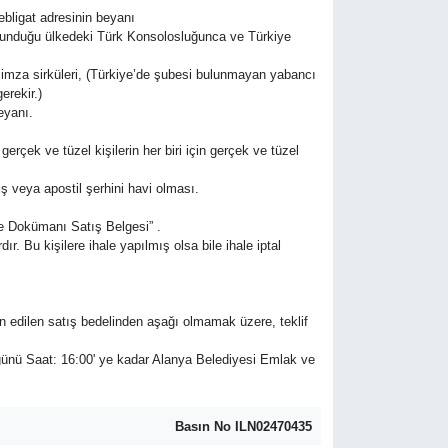
ebligat adresinin beyanı
n bulunduğu ülkedeki Türk Konsolosluğunca ve Türkiye
kli imza sirküleri, (Türkiye’de şubesi bulunmayan yabancı
erekir.)
eyanı.
gerçek ve tüzel kişilerin her biri için gerçek ve tüzel
ş veya apostil şerhini havi olması.
le Dokümanı Satış Belgesi” .
. Bu kişilere ihale yapılmış olsa bile ihale iptal
min edilen satış bedelinden aşağı olmamak üzere, teklif
 günü Saat: 16:00' ye kadar Alanya Belediyesi Emlak ve
Basın No ILN02470435