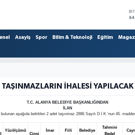
BI
64
DO
47
EU
enel
Asayiş
Spor
Bilim & Teknoloji
Eğitim
Magaz
55
ST
64
GR
65
Bİ
13
TAŞINMAZLARIN İHALESİ YAPILACAK
T.C. ALANYA BELEDİYE BAŞKANLIĞINDAN
İLAN
 bulunan aşağıda belirtilen 2 adet taşınmaz 2886 Sayılı D.İ.K.’nun 45. madde
Tahmini
Yüzölçümü
İmar
Fiili
Belediye
Caym
l
Cinsi
Bedel