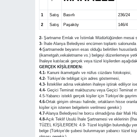
Güncel
1
Satış
Basırlı
236/24
2
Satış
Paşaköy
146/4
Kültür & Sanat
2-
Şartname Emlak ve İstimlak Müdürlüğünden mesai saatl
Magazin
3-
İhale Alanya Belediyesi encümen toplantı salonunda 
4-
Şartnamede beyanın esas olduğu belirtilen hususlarda 
(ikametgah,vekaletname vs.) belgeyi düzenlemeye yetki
Resmi İlan
İhaleye katılacak gerçek veya tüzel kişilerden aşağıdaki
GERÇEK KİŞİLERDEN:
4.1-
Kanuni ikametgahı ve nüfus cüzdanı fotokopisi,
Sağlık & Yaşam
4.2-
Türkiye’de tebligat için adres göstermesi,
4.3- İ
stekliler adına vekaleten ihaleye iştirak ediliyor i
Siyaset
4.4-
Geçici Teminat makbuzunu veya Geçici Teminat 
4.5-Yabancı istekli gerçek kişiler için Türkiye’de gayrim
4.6-
Ortak girişim olması halinde, ortakların hisse oranlar
Spor
kişiler için istenen belgelerin verilmesi gerekir.)
4.7-
Alanya Belediyesi’ne borcu olmadığına dair Mali H
4.8-
Açık Teklif Usulü İhale Şartnamesi ve eklerinin (İ
TÜZEL KİŞİLERDEN: 4.9- Tüzel kişiliğin bulunduğu yerin 
belge (Türkiye’de şubesi bulunmayan yabancı tüzel kişil
olması gerekir.)