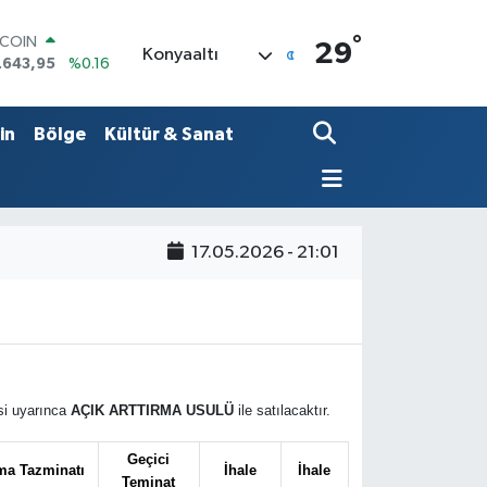
°
TCOIN
29
Konyaaltı
.643,95
%0.16
LAR
,6006
%0.06
RO
in
Bölge
Kültür & Sanat
,0250
%0.02
ERLİN
,2398
%0.2
AM ALTIN
13.94
%0.32
17.05.2026 - 21:01
ST100
.799
%70
si uyarınca
AÇIK ARTTIRMA USULÜ
ile satılacaktır.
Geçici
a Tazminatı
İhale
İhale
Teminat