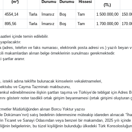
(m²)
Durumu
Durumu
Hissesi
(TL)
4554,14
Tarla
İmarsız
Boş
Tam
1.500.000,00
150.0
895,56
Tarla
İmarsız
Boş
Tam
1.700.000,00
170.0
eri içinde temin edilebilir.
yapılacaktır.
(adres, telefon ve faks numarası, elektronik posta adresi vs.) yazılı beyan v
li makamlardan alınan belge örneklerinin sunulması gerekmektedir.
 şartlar aranır.
se, istekli adına teklifte bulunacak kimselerin vekaletnameleri,
mektubu ve Cayma Tazminatı makbuzunu,
enkul edinebilmesine ilişkin şartları taşıma ve Türkiye’de tebligat için Adres 
ını gösterir noter tasdikli ortak girişim beyannamesi (ortak girişimi oluşturan g
izmetler Müdürlüğünden alınan Borcu Yoktur yazısı
hale Dokümanı’nın) satış bedelinin ödenmesine müteakip idareden alınacak “İh
Ticaret ve Sanayi Odasından veya benzeri bir makamdan, 2025 yılı içinde alınm
iğinin belgelerinin, bu tüzel kişiliğinin bulunduğu ülkedeki Türk Konsolosluğ