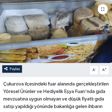
Güncel
Kültür & Sanat
Magazin
Resmi İlan
Sağlık & Yaşam
Paylaş
-
+
A
A
Siyaset
Çukurova ilçesindeki fuar alanında gerçekleştirilen
Spor
Yöresel Ürünler ve Hediyelik Eşya Fuarı'nda gıda
mevzuatına uygun olmayan ve düşük fiyatlı gıda
satışı yapıldığı yönünde bakanlığa gelen ihbarın