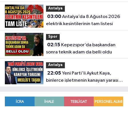
Etabı öncesi nefesler tutuldu
Antalya
03:00
Antalya’da 8 Ağustos 2026
elektrik kesintilerinin tam listesi
Spor
02:15
Kepezspor’da başkandan
sonra teknik adam da belli oldu
Antalya
22:05
Yeni Parti'li Aykut Kaya,
binlerce işletmenin kanayan yarasını
Meclis'e taşıdı