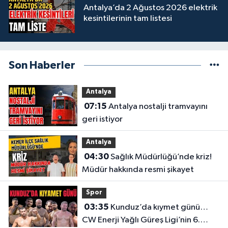
Antalya’da 2 Ağustos 2026 elektrik
kesintilerinin tam listesi
Son Haberler
Antalya
07:15
Antalya nostalji tramvayını
geri istiyor
Antalya
04:30
Sağlık Müdürlüğü’nde kriz!
Müdür hakkında resmi şikayet
Spor
03:35
Kunduz’da kıymet günü…
CW Enerji Yağlı Güreş Ligi’nin 6.