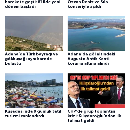
harekete geçti: 81 ilde yeni
Özcan Deniz ve Sıla
dönem başladı
konseriyle açıldı
Adana’da Türk bayrağı ve
Adana’da göl altındaki
gökkuşağı aynı karede
Augusto Antik Kenti
buluştu
koruma altına alındı
Kuşadası’nda 9 günlük tatil
CHP’de grup toplantısı
turizmi canlandırdı
krizi: Kılıçdaroğlu’ndan ilk
talimat geldi