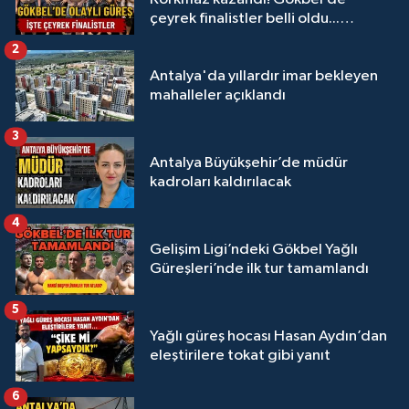
çeyrek finalistler belli oldu...
Megastar Ali Gürbüz elendi!
2
Antalya'da yıllardır imar bekleyen
mahalleler açıklandı
3
Antalya Büyükşehir’de müdür
kadroları kaldırılacak
4
Gelişim Ligi’ndeki Gökbel Yağlı
Güreşleri’nde ilk tur tamamlandı
5
Yağlı güreş hocası Hasan Aydın’dan
eleştirilere tokat gibi yanıt
6