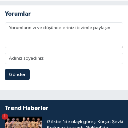
Yorumlar
Gönder
Trend Haberler
1
Gökbel'de olaylı güreşi Kürşat Şevki
Korkmaz kazandı! Gökbel’de