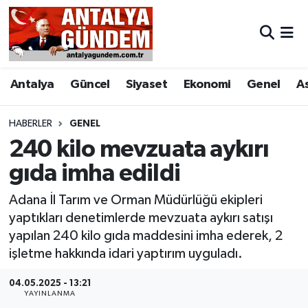
Antalya
Antalya Nöbetçi Eczaneler
Antalya
Güncel
Siyaset
Ekonomi
Genel
A
Asayiş
Antalya Hava Durumu
Bilim & Teknoloji
Antalya Namaz Vakitleri
HABERLER
GENEL
240 kilo mevzuata aykırı
Bölge
Antalya Trafik Yoğunluk Haritası
gıda imha edildi
EĞİTİM
Süper Lig Puan Durumu ve Fikstür
Adana İl Tarım ve Orman Müdürlüğü ekipleri
yaptıkları denetimlerde mevzuata aykırı satışı
Ekonomi
Tüm Manşetler
yapılan 240 kilo gıda maddesini imha ederek, 2
işletme hakkında idari yaptırım uyguladı.
Genel
Son Dakika Haberleri
04.05.2025 - 13:21
YAYINLANMA
Görüntülü Haber
Haber Arşivi