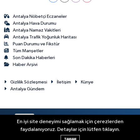
Antalya Nöbetçi Eczaneler
Antalya Hava Durumu
Antalya Namaz Vakitleri
Antalya Trafik Yoğunluk Haritası
Puan Durumu ve Fikstür
Tüm Manşetler
Son Dakika Haberleri
Haber Arşivi
Gizlilik Sözleşmesi
İletişim
Künye
Antalya Gündem
RSS
Copyright © 2024. Her hakkı saklıdır.
En iyi site deneyimi sağlamak için çerezlerden
faydalanıyoruz. Detaylar için lütfen tıklayın.
Haber Yazılımı:
TE Bilişim
TAMAM