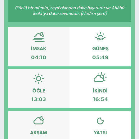
Güçlü bir mümin, zayıf olandan daha hayırlıdır ve Allâhü
Güncel
Teâlâ'ya daha sevimlidir. (Hadis-i şerif)
Kültür & Sanat
Magazin
İMSAK
GÜNEŞ
04:10
05:49
Resmi İlan
Sağlık & Yaşam
Siyaset
ÖĞLE
İKINDI
13:03
16:54
Spor
AKŞAM
YATSI