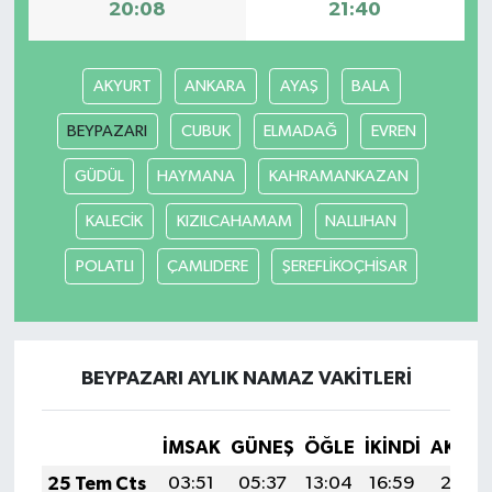
20:08
21:40
AKYURT
ANKARA
AYAŞ
BALA
BEYPAZARI
CUBUK
ELMADAĞ
EVREN
GÜDÜL
HAYMANA
KAHRAMANKAZAN
KALECİK
KIZILCAHAMAM
NALLIHAN
POLATLI
ÇAMLIDERE
ŞEREFLİKOÇHİSAR
BEYPAZARI AYLIK NAMAZ VAKITLERI
İMSAK
GÜNEŞ
ÖĞLE
İKINDI
AKŞA
25 Tem Cts
03:51
05:37
13:04
16:59
20:21