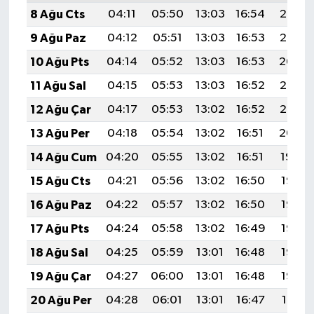
8 Ağu Cts
04:11
05:50
13:03
16:54
20:07
9 Ağu Paz
04:12
05:51
13:03
16:53
20:05
10 Ağu Pts
04:14
05:52
13:03
16:53
20:04
11 Ağu Sal
04:15
05:53
13:03
16:52
20:03
12 Ağu Çar
04:17
05:53
13:02
16:52
20:02
13 Ağu Per
04:18
05:54
13:02
16:51
20:00
14 Ağu Cum
04:20
05:55
13:02
16:51
19:59
15 Ağu Cts
04:21
05:56
13:02
16:50
19:58
16 Ağu Paz
04:22
05:57
13:02
16:50
19:56
17 Ağu Pts
04:24
05:58
13:02
16:49
19:55
18 Ağu Sal
04:25
05:59
13:01
16:48
19:53
19 Ağu Çar
04:27
06:00
13:01
16:48
19:52
20 Ağu Per
04:28
06:01
13:01
16:47
19:51