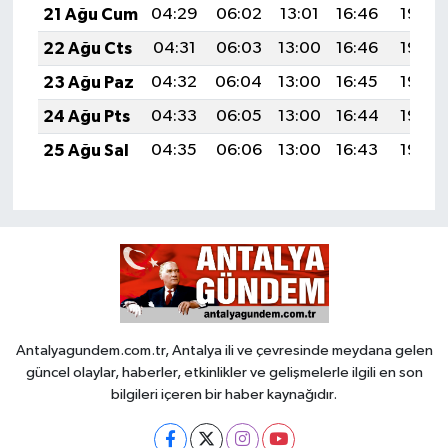
21 Ağu Cum
04:29
06:02
13:01
16:46
19:49
22 Ağu Cts
04:31
06:03
13:00
16:46
19:48
23 Ağu Paz
04:32
06:04
13:00
16:45
19:46
24 Ağu Pts
04:33
06:05
13:00
16:44
19:45
25 Ağu Sal
04:35
06:06
13:00
16:43
19:43
Antalyagundem.com.tr, Antalya ili ve çevresinde meydana gelen
güncel olaylar, haberler, etkinlikler ve gelişmelerle ilgili en son
bilgileri içeren bir haber kaynağıdır.