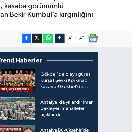
ğini, kasaba görünümlü
ran Bekir Kumbul’a kırgınlığını
-
+
A
A
Trend Haberler
Gökbel'de olaylı güreşi
Kürşat Şevki Korkmaz
kazandı! Gökbel’de
çeyrek finalistler belli
oldu... Megastar Ali
Antalya'da yıllardır imar
Gürbüz elendi!
bekleyen mahalleler
açıklandı
Antalya Büyükşehir’de