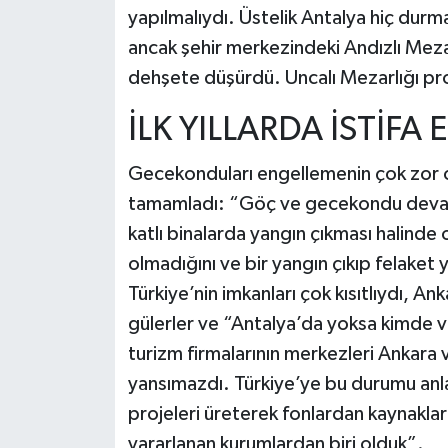
yapılmalıydı. Üstelik Antalya hiç dur
ancak şehir merkezindeki Andızlı Meza
dehşete düşürdü. Uncalı Mezarlığı pro
İLK YILLARDA İSTİF
Gecekonduları engellemenin çok zor o
tamamladı: “Göç ve gecekondu devam e
katlı binalarda yangın çıkması halinde
olmadığını ve bir yangın çıkıp felake
Türkiye’nin imkanları çok kısıtlıydı, 
gülerler ve “Antalya’da yoksa kimde var
turizm firmalarının merkezleri Ankara 
yansımazdı. Türkiye’ye bu durumu an
projeleri üreterek fonlardan kaynaklar
yararlanan kurumlardan biri olduk”.