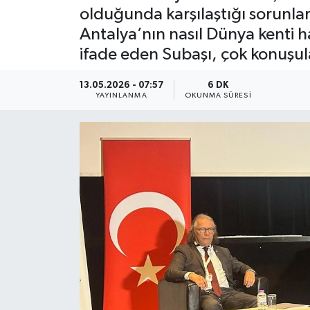
olduğunda karşılaştığı sorunları
Güncel
Antalya’nın nasıl Dünya kenti ha
ifade eden Subaşı, çok konuşu
Kültür & Sanat
13.05.2026 - 07:57
6 DK
Magazin
YAYINLANMA
OKUNMA SÜRESI
Resmi İlan
Sağlık & Yaşam
Siyaset
Spor