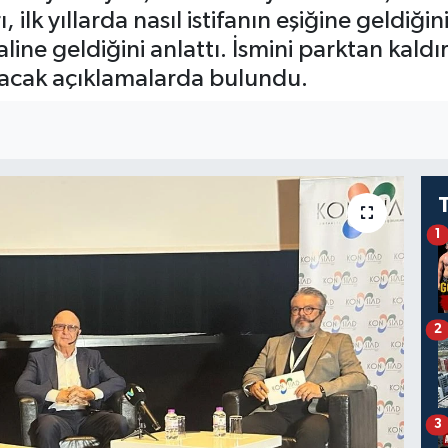
, ilk yıllarda nasıl istifanın eşiğine geldi
line geldiğini anlattı. İsmini parktan kaldı
lacak açıklamalarda bulundu.
1
2
3