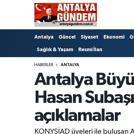
Antalya
Antalya Nöbetçi Eczaneler
Antalya
Güncel
Siyaset
Ekonomi
G
Asayiş
Antalya Hava Durumu
Sağlık & Yaşam
Resmi İlan
Bilim & Teknoloji
Antalya Namaz Vakitleri
HABERLER
ANTALYA
Bölge
Antalya Trafik Yoğunluk Haritası
Antalya Büyü
EĞİTİM
Süper Lig Puan Durumu ve Fikstür
Hasan Subaşı
Ekonomi
Tüm Manşetler
açıklamalar
Genel
Son Dakika Haberleri
Görüntülü Haber
Haber Arşivi
KONYSİAD üyeleri ile buluşan A