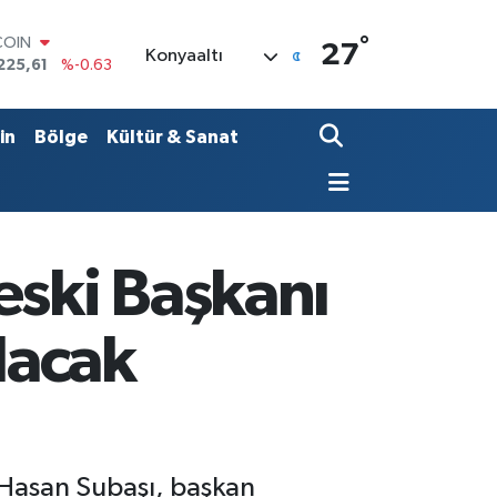
°
LAR
27
Konyaaltı
6704
%0
RO
,0406
%-0.08
RLİN
in
Bölge
Kültür & Sanat
2143
%0
M ALTIN
0.40
%0.45
T100
799
%70
COIN
eski Başkanı
225,61
%-0.63
lacak
 Hasan Subaşı, başkan