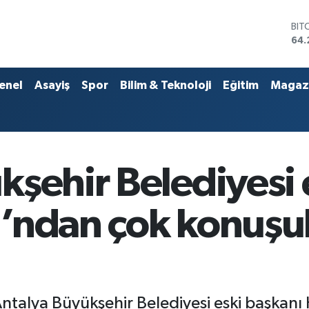
DO
47,
EU
55
STE
enel
Asayiş
Spor
Bilim & Teknoloji
Eğitim
Magaz
64,
GRA
651
BİS
13.
BIT
kşehir Belediyesi 
64.
’ndan çok konuşu
ntalya Büyükşehir Belediyesi eski başkanı