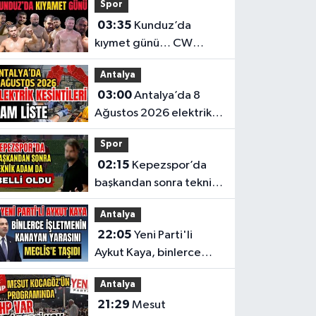
Spor
03:35
Kunduz’da
kıymet günü… CW
Enerji Yağlı Güreş
Antalya
Ligi’nin 6. Etabı öncesi
03:00
Antalya’da 8
nefesler tutuldu
Ağustos 2026 elektrik
kesintilerinin tam listesi
Spor
02:15
Kepezspor’da
başkandan sonra teknik
adam da belli oldu
Antalya
22:05
Yeni Parti'li
Aykut Kaya, binlerce
işletmenin kanayan
Antalya
yarasını Meclis'e taşıdı
21:29
Mesut