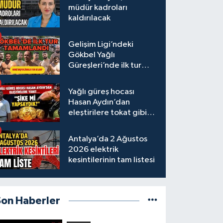
müdür kadroları
kaldırılacak
Gelişim Ligi’ndeki
Gökbel Yağlı
Güreşleri’nde ilk tur
tamamlandı
Yağlı güreş hocası
Hasan Aydın’dan
eleştirilere tokat gibi
yanıt
Antalya’da 2 Ağustos
2026 elektrik
kesintilerinin tam listesi
Son Haberler