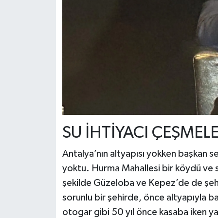
SU İHTİYACI ÇEŞME
Antalya’nın altyapısı yokken başkan seç
yoktu. Hurma Mahallesi bir köydü ve s
şekilde Güzeloba ve Kepez’de de şehir
sorunlu bir şehirde, önce altyapıyla 
otogar gibi 50 yıl önce kasaba iken yap