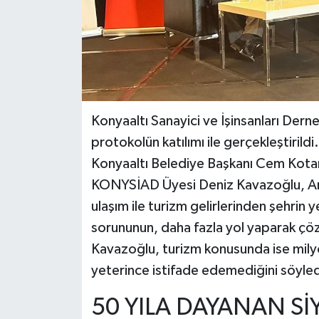
Konyaaltı Sanayici ve İşinsanları Dern
protokolün katılımı ile gerçekleştiril
Konyaaltı Belediye Başkanı Cem Kotan’
KONYSİAD Üyesi Deniz Kavazoğlu, Anta
ulaşım ile turizm gelirlerinden şehrin
sorununun, daha fazla yol yaparak çö
Kavazoğlu, turizm konusunda ise milyon
yeterince istifade edemediğini söyled
50 YILA DAYANAN Sİ