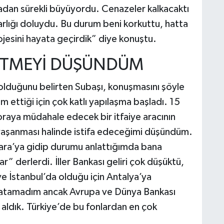
madan sürekli büyüyordu. Cenazeler kalkacaktı
rlığı doluydu. Bu durum beni korkuttu, hatta
jesini hayata geçirdik” diye konuştu.
A ETMEYİ DÜŞÜNDÜM
lduğunu belirten Subaşı, konuşmasını şöyle
ttiği için çok katlı yapılaşma başladı. 15
 oraya müdahale edecek bir itfaiye aracının
t yaşanması halinde istifa edeceğimi düşündüm.
Ankara’ya gidip durumu anlattığımda bana
” derlerdi. İller Bankası geliri çok düşüktü,
ve İstanbul’da olduğu için Antalya’ya
latamadım ancak Avrupa ve Dünya Bankası
 aldık. Türkiye’de bu fonlardan en çok