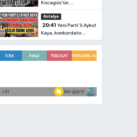
Kocagöz’ün
programında CHP var
Antalya
Yeni Parti yok
20:41
Yeni Parti'li Aykut
Kaya, konkordato
krizindeki domino
etkisini gözler önüne
serdi