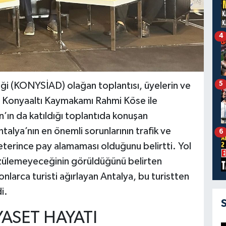
4
5
eği (KONYSİAD) olağan toplantısı, üyelerin ve
di. Konyaaltı Kaymakamı Rahmi Köse ile
ın da katıldığı toplantıda konuşan
lya’nın en önemli sorunlarının trafik ve
6
 yeterince pay alamaması olduğunu belirtti. Yol
zülemeyeceğinin görüldüğünü belirten
larca turisti ağırlayan Antalya, bu turistten
i.
YASET HAYATI