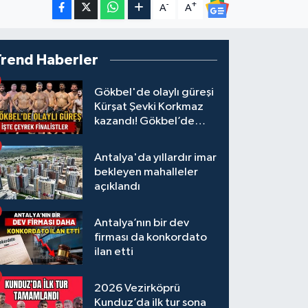
-
+
A
A
Trend Haberler
Gökbel'de olaylı güreşi
Kürşat Şevki Korkmaz
kazandı! Gökbel’de
çeyrek finalistler belli
oldu... Megastar Ali
Antalya'da yıllardır imar
Gürbüz elendi!
bekleyen mahalleler
açıklandı
Antalya’nın bir dev
firması da konkordato
ilan etti
2026 Vezirköprü
Kunduz’da ilk tur sona