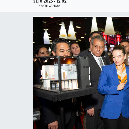
31.10.2025 - 12:02
YAYINLANMA
Güncel
Kültür & Sanat
Magazin
Resmi İlan
Sağlık & Yaşam
Siyaset
Spor