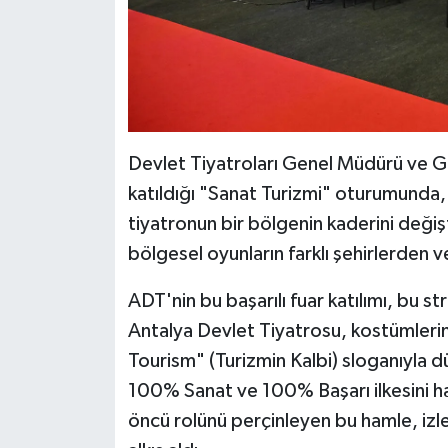
​Devlet Tiyatroları Genel Müdürü ve 
katıldığı "Sanat Turizmi" oturumunda, 
tiyatronun bir bölgenin kaderini değiş
bölgesel oyunların farklı şehirlerden ve 
ADT'nin bu başarılı fuar katılımı, bu st
Antalya Devlet Tiyatrosu, kostümlerin
Tourism" (Turizmin Kalbi) sloganıyla 
100% Sanat ve 100% Başarı ilkesini ha
öncü rolünü perçinleyen bu hamle, izl