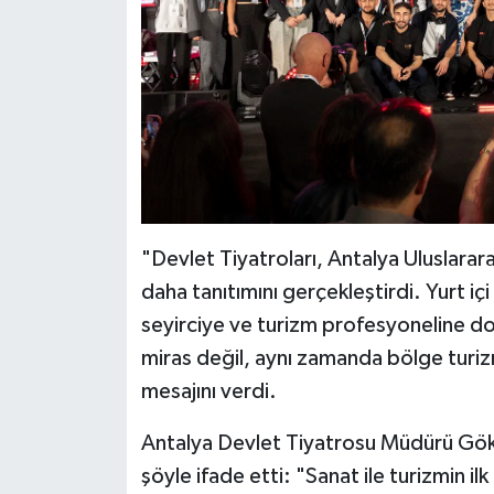
​"Devlet Tiyatroları, Antalya Uluslarara
daha tanıtımını gerçekleştirdi. ​Yurt iç
seyirciye ve turizm profesyoneline doğ
miras değil, aynı zamanda bölge turizm
mesajını verdi.
​Antalya Devlet Tiyatrosu Müdürü Gökh
şöyle ifade etti: "Sanat ile turizmin i