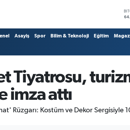
DO
47
EU
55
ST
enel
Asayiş
Spor
Bilim & Teknoloji
Eğitim
Magaz
64
GR
66
Bİ
13
BI
t Tiyatrosu, turi
64
ke imza attı
nat' Rüzgarı: Kostüm ve Dekor Sergisiyle 10