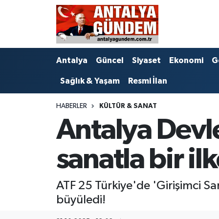
Antalya
Antalya Nöbetçi Eczaneler
Antalya
Güncel
Siyaset
Ekonomi
G
Asayiş
Antalya Hava Durumu
Sağlık & Yaşam
Resmi İlan
Bilim & Teknoloji
Antalya Namaz Vakitleri
HABERLER
KÜLTÜR & SANAT
Bölge
Antalya Trafik Yoğunluk Haritası
Antalya Devle
EĞİTİM
Süper Lig Puan Durumu ve Fikstür
sanatla bir il
Ekonomi
Tüm Manşetler
ATF 25 Türkiye'de 'Girişimci Sa
Genel
Son Dakika Haberleri
büyüledi!
Görüntülü Haber
Haber Arşivi