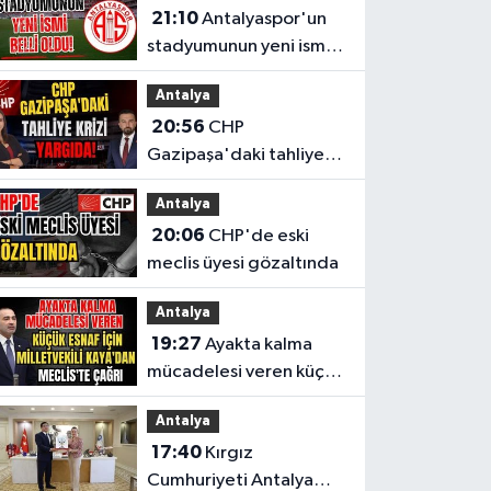
21:10
Antalyaspor'un
stadyumunun yeni ismi
belli oldu!
Antalya
20:56
CHP
Gazipaşa'daki tahliye
krizi yargıda!
Antalya
20:06
CHP'de eski
meclis üyesi gözaltında
Antalya
19:27
Ayakta kalma
mücadelesi veren küçük
esnaf için Milletvekili
Antalya
Kaya'dan Meclis'te
17:40
Kırgız
çağrı
Cumhuriyeti Antalya