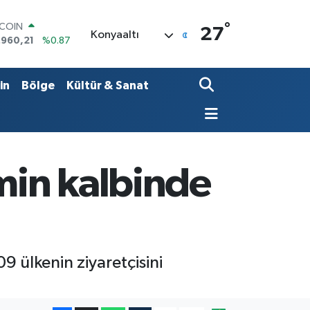
°
LAR
27
Konyaaltı
,7436
%0.18
RO
,2510
%0.32
ERLİN
in
Bölge
Kültür & Sanat
,4811
%0.38
AM ALTIN
48.99
%2.59
ST100
.779
%-14
TCOIN
zmin kalbinde
.960,21
%0.87
9 ülkenin ziyaretçisini