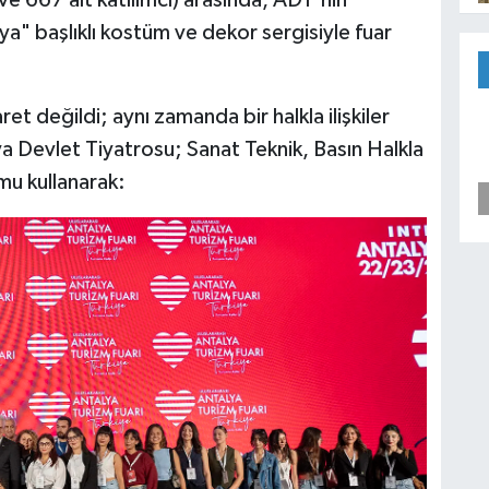
ve 667 alt katılımcı) arasında, ADT'nin
a" başlıklı kostüm ve dekor sergisiyle fuar
ret değildi; aynı zamanda bir halkla ilişkiler
lya Devlet Tiyatrosu; Sanat Teknik, Basın Halkla
rmu kullanarak: