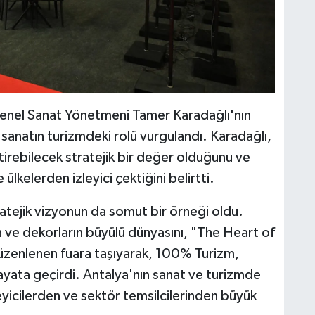
Genel Sanat Yönetmeni Tamer Karadağlı'nın
sanatın turizmdeki rolü vurgulandı. Karadağlı,
tirebilecek stratejik bir değer olduğunu ve
ülkelerden izleyici çektiğini belirtti.
ratejik vizyonun da somut bir örneği oldu. ​
 ve dekorların büyülü dünyasını, "The Heart of
düzenlenen fuara taşıyarak, 100% Turizm,
yata geçirdi. Antalya'nın sanat ve turizmde
eyicilerden ve sektör temsilcilerinden büyük