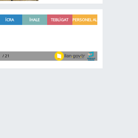
Başkonsolosu’ndan
anlamlı ziyaret