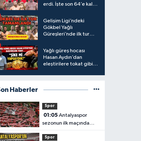
erdi. İşte son 64’e kalan
başpehlivanlar
Gelişim Ligi’ndeki
Gökbel Yağlı
Güreşleri’nde ilk tur
tamamlandı
Yağlı güreş hocası
Hasan Aydın’dan
eleştirilere tokat gibi
yanıt
Son Haberler
Spor
01:05
Antalyaspor
sezonun ilk maçında
Keçiörengücü’nü
Spor
ağırlıyor