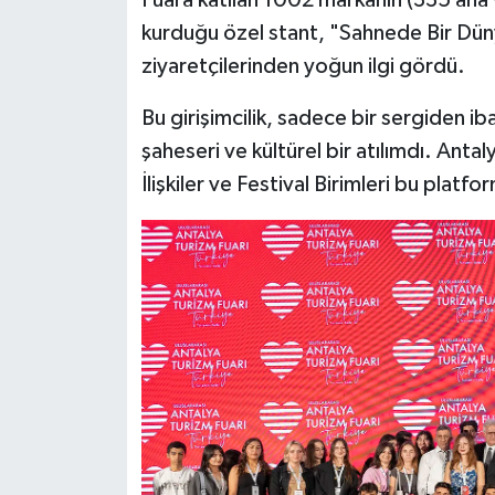
​Fuara katılan 1002 markanın (335 ana 
kurduğu özel stant, "Sahnede Bir Düny
ziyaretçilerinden yoğun ilgi gördü.
​Bu girişimcilik, sadece bir sergiden iba
şaheseri ve kültürel bir atılımdı. Anta
İlişkiler ve Festival Birimleri bu platfo