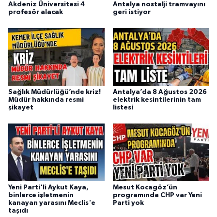
Akdeniz Üniversitesi 4
Antalya nostalji tramvayını
profesör alacak
geri istiyor
Sağlık Müdürlüğü’nde kriz!
Antalya’da 8 Ağustos 2026
Müdür hakkında resmi
elektrik kesintilerinin tam
şikayet
listesi
Yeni Parti'li Aykut Kaya,
Mesut Kocagöz’ün
binlerce işletmenin
programında CHP var Yeni
kanayan yarasını Meclis'e
Parti yok
taşıdı