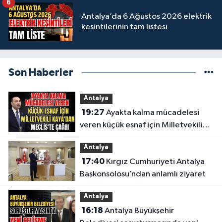
6
Antalya’da 6 Ağustos 2026 elektrik
kesintilerinin tam listesi
Son Haberler
Antalya
19:27
Ayakta kalma mücadelesi
veren küçük esnaf için Milletvekili
Kaya'dan Meclis'te çağrı
Antalya
17:40
Kırgız Cumhuriyeti Antalya
Başkonsolosu’ndan anlamlı ziyaret
Antalya
16:18
Antalya Büyükşehir