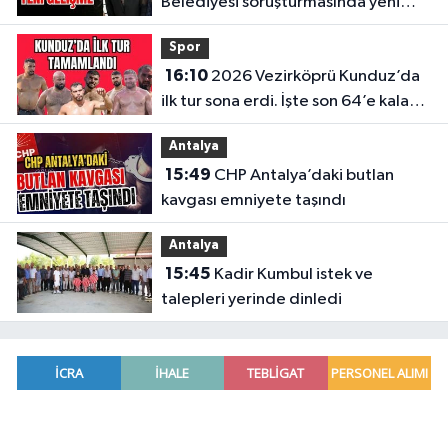
Belediyesi soruşturmasında yeni
gelişme
Spor
16:10
2026 Vezirköprü Kunduz’da
ilk tur sona erdi. İşte son 64’e kalan
başpehlivanlar
Antalya
15:49
CHP Antalya’daki butlan
kavgası emniyete taşındı
Antalya
15:45
Kadir Kumbul istek ve
talepleri yerinde dinledi