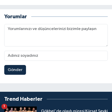
Yorumlar
Gönder
Trend Haberler
1
Gökbel'de olaylı güreşi Kürşat Şevki