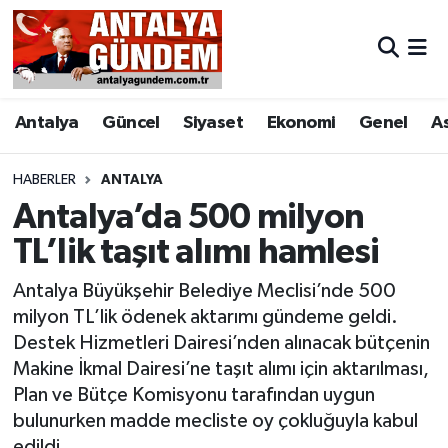
Antalya
Antalya Nöbetçi Eczaneler
Antalya
Güncel
Siyaset
Ekonomi
Genel
A
Asayiş
Antalya Hava Durumu
Bilim & Teknoloji
Antalya Namaz Vakitleri
HABERLER
ANTALYA
Antalya’da 500 milyon
Bölge
Antalya Trafik Yoğunluk Haritası
TL’lik taşıt alımı hamlesi
EĞİTİM
Süper Lig Puan Durumu ve Fikstür
Antalya Büyükşehir Belediye Meclisi’nde 500
milyon TL’lik ödenek aktarımı gündeme geldi.
Ekonomi
Tüm Manşetler
Destek Hizmetleri Dairesi’nden alınacak bütçenin
Makine İkmal Dairesi’ne taşıt alımı için aktarılması,
Genel
Son Dakika Haberleri
Plan ve Bütçe Komisyonu tarafından uygun
bulunurken madde mecliste oy çokluğuyla kabul
Görüntülü Haber
Haber Arşivi
edildi.