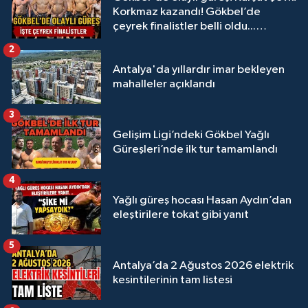
Korkmaz kazandı! Gökbel’de
çeyrek finalistler belli oldu...
Megastar Ali Gürbüz elendi!
2
Antalya'da yıllardır imar bekleyen
mahalleler açıklandı
3
Gelişim Ligi’ndeki Gökbel Yağlı
Güreşleri’nde ilk tur tamamlandı
4
Yağlı güreş hocası Hasan Aydın’dan
eleştirilere tokat gibi yanıt
5
Antalya’da 2 Ağustos 2026 elektrik
kesintilerinin tam listesi