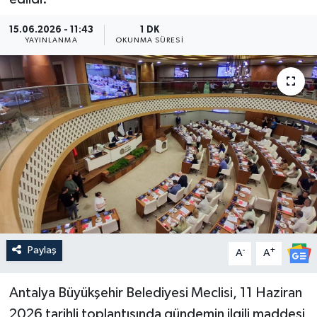
Güncel
15.06.2026 - 11:43
1 DK
YAYINLANMA
OKUNMA SÜRESI
Kültür & Sanat
Magazin
Resmi İlan
Sağlık & Yaşam
Siyaset
Spor
Paylaş
-
+
A
A
Antalya Büyükşehir Belediyesi Meclisi, 11 Haziran
2026 tarihli toplantısında gündemin ilgili maddesi