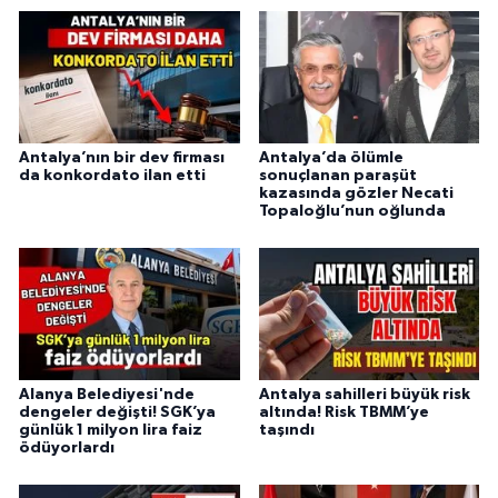
Antalya’nın bir dev firması
Antalya’da ölümle
da konkordato ilan etti
sonuçlanan paraşüt
kazasında gözler Necati
Topaloğlu’nun oğlunda
Alanya Belediyesi'nde
Antalya sahilleri büyük risk
dengeler değişti! SGK’ya
altında! Risk TBMM’ye
günlük 1 milyon lira faiz
taşındı
ödüyorlardı