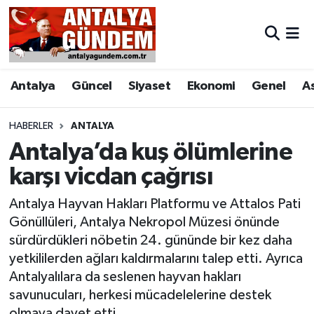
Antalya
Antalya Nöbetçi Eczaneler
Antalya
Güncel
Siyaset
Ekonomi
Genel
A
Asayiş
Antalya Hava Durumu
Bilim & Teknoloji
Antalya Namaz Vakitleri
HABERLER
ANTALYA
Antalya’da kuş ölümlerine
Bölge
Antalya Trafik Yoğunluk Haritası
karşı vicdan çağrısı
EĞİTİM
Süper Lig Puan Durumu ve Fikstür
Antalya Hayvan Hakları Platformu ve Attalos Pati
Gönüllüleri, Antalya Nekropol Müzesi önünde
Ekonomi
Tüm Manşetler
sürdürdükleri nöbetin 24. gününde bir kez daha
yetkililerden ağları kaldırmalarını talep etti. Ayrıca
Genel
Son Dakika Haberleri
Antalyalılara da seslenen hayvan hakları
savunucuları, herkesi mücadelelerine destek
Görüntülü Haber
Haber Arşivi
olmaya davet etti.