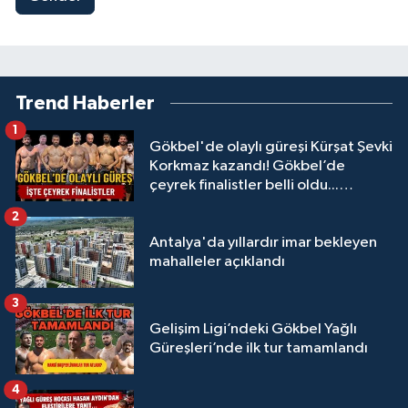
Trend Haberler
1
Gökbel'de olaylı güreşi Kürşat Şevki
Korkmaz kazandı! Gökbel’de
çeyrek finalistler belli oldu...
Megastar Ali Gürbüz elendi!
2
Antalya'da yıllardır imar bekleyen
mahalleler açıklandı
3
Gelişim Ligi’ndeki Gökbel Yağlı
Güreşleri’nde ilk tur tamamlandı
4