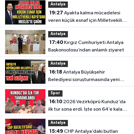
Antalya
19:27
Ayakta kalma mücadelesi
veren küçük esnaf için Milletvekili
Kaya'dan Meclis'te çağrı
Antalya
17:40
Kırgız Cumhuriyeti Antalya
Başkonsolosu’ndan anlamlı ziyaret
Antalya
16:18
Antalya Büyükşehir
Belediyesi soruşturmasında yeni
gelişme
Spor
16:10
2026 Vezirköprü Kunduz’da
ilk tur sona erdi. İşte son 64’e kalan
başpehlivanlar
Antalya
15:49
CHP Antalya’daki butlan