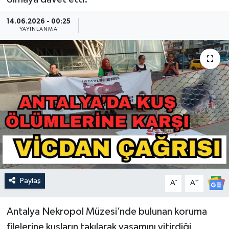
Güncel
14.06.2026 - 00:25
YAYINLANMA
Kültür & Sanat
Magazin
Resmi İlan
Sağlık & Yaşam
Siyaset
Spor
Paylaş
-
+
A
A
Antalya Nekropol Müzesi’nde bulunan koruma
filelerine kuşların takılarak yaşamını yitirdiği