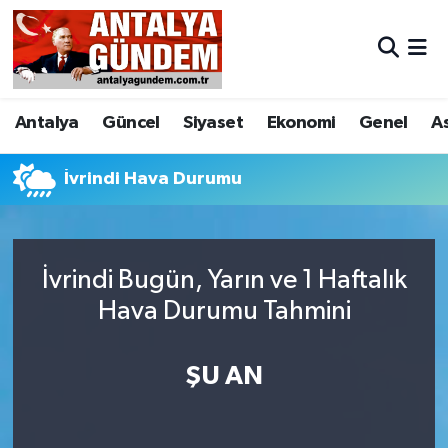
Antalya
Antalya Nöbetçi Eczaneler
Antalya
Güncel
Siyaset
Ekonomi
Genel
A
Asayiş
Antalya Hava Durumu
Bilim & Teknoloji
Antalya Namaz Vakitleri
İvrindi Hava Durumu
Bölge
Antalya Trafik Yoğunluk Haritası
İvrindi Bugün, Yarın ve 1 Haftalık
EĞİTİM
Süper Lig Puan Durumu ve Fikstür
Hava Durumu Tahmini
Ekonomi
Tüm Manşetler
ŞU AN
Genel
Son Dakika Haberleri
Görüntülü Haber
Haber Arşivi