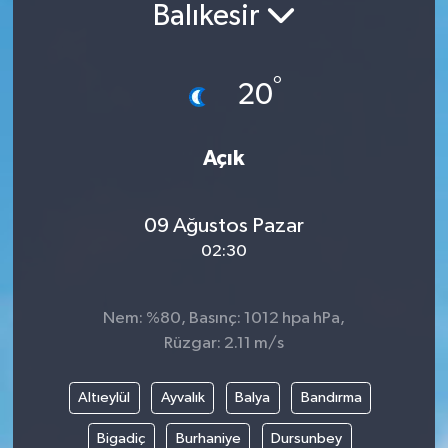
Balıkesir
Güncel
°
Kültür & Sanat
20
Magazin
Açık
Resmi İlan
09 Ağustos Pazar
Sağlık & Yaşam
02:30
Siyaset
Nem: %80, Basınç: 1012 hpa hPa,
Spor
Rüzgar: 2.11 m/s
Altıeylül
Ayvalık
Balya
Bandırma
Bigadiç
Burhaniye
Dursunbey