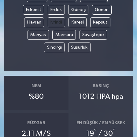
Edremit
Erdek
Gömeç
Gönen
Havran
İvrindi
Karesi
Kepsut
Manyas
Marmara
Savaştepe
Sındırgı
Susurluk
NEM
BASINÇ
%80
1012 HPA
hpa
RÜZGAR
EN DÜŞÜK / EN YÜKSEK
°
°
2.11 M/S
19
/ 30