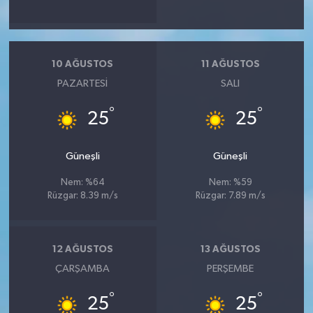
10 AĞUSTOS
11 AĞUSTOS
PAZARTESI
SALI
°
°
25
25
Güneşli
Güneşli
Nem: %64
Nem: %59
Rüzgar: 8.39 m/s
Rüzgar: 7.89 m/s
12 AĞUSTOS
13 AĞUSTOS
ÇARŞAMBA
PERŞEMBE
°
°
25
25