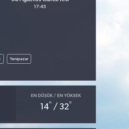
17:45
t
Yenipazar
EN DÜŞÜK / EN YÜKSEK
°
°
14
/ 32