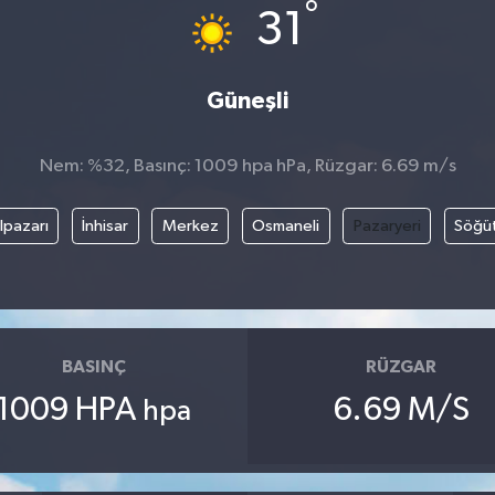
°
31
Güneşli
Nem: %32, Basınç: 1009 hpa hPa, Rüzgar: 6.69 m/s
lpazarı
İnhisar
Merkez
Osmaneli
Pazaryeri
Söğü
BASINÇ
RÜZGAR
1009 HPA
6.69 M/S
hpa