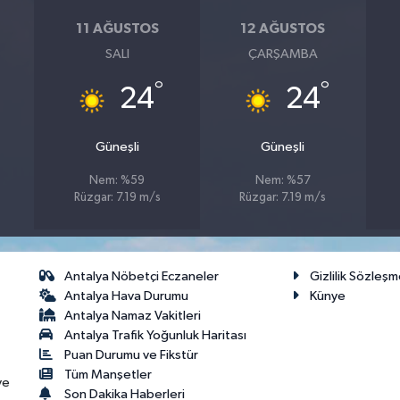
11 AĞUSTOS
12 AĞUSTOS
SALI
ÇARŞAMBA
°
°
24
24
Güneşli
Güneşli
Nem: %59
Nem: %57
Rüzgar: 7.19 m/s
Rüzgar: 7.19 m/s
Antalya Nöbetçi Eczaneler
Gizlilik Sözleşm
Antalya Hava Durumu
Künye
Antalya Namaz Vakitleri
Antalya Trafik Yoğunluk Haritası
Puan Durumu ve Fikstür
Tüm Manşetler
ve
Son Dakika Haberleri