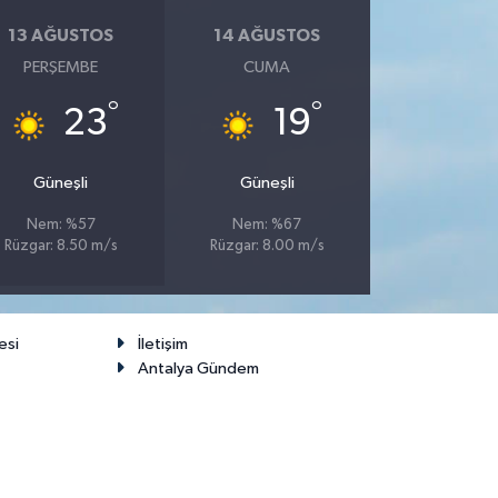
13 AĞUSTOS
14 AĞUSTOS
PERŞEMBE
CUMA
°
°
23
19
Güneşli
Güneşli
Nem: %57
Nem: %67
Rüzgar: 8.50 m/s
Rüzgar: 8.00 m/s
esi
İletişim
Antalya Gündem