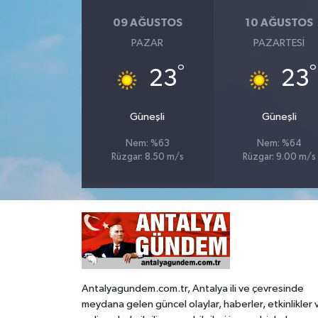
09 AĞUSTOS
10 AĞUSTOS
PAZAR
PAZARTESI
°
°
23
23
Güneşli
Güneşli
Nem: %63
Nem: %64
Rüzgar: 8.50 m/s
Rüzgar: 9.00 m/s
Antalyagundem.com.tr, Antalya ili ve çevresinde
meydana gelen güncel olaylar, haberler, etkinlikler 