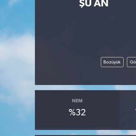
ŞU AN
Güncel
Kültür & Sanat
Magazin
Resmi İlan
Bozüyük
Gö
Sağlık & Yaşam
Siyaset
NEM
Spor
%32