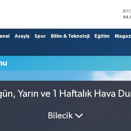
BIT
64.
DO
47,
EU
enel
Asayiş
Spor
Bilim & Teknoloji
Eğitim
Magaz
55,
STE
64,
GRA
mu
666
BİS
13.
gün, Yarın ve 1 Haftalık Hava D
Bilecik