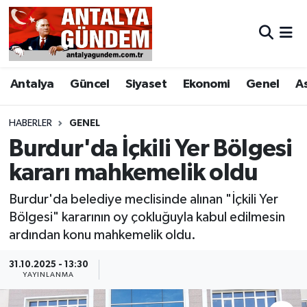
Antalya
Antalya Nöbetçi Eczaneler
Antalya
Güncel
Siyaset
Ekonomi
Genel
A
Asayiş
Antalya Hava Durumu
Bilim & Teknoloji
Antalya Namaz Vakitleri
HABERLER
GENEL
Burdur'da İçkili Yer Bölgesi
Bölge
Antalya Trafik Yoğunluk Haritası
kararı mahkemelik oldu
EĞİTİM
Süper Lig Puan Durumu ve Fikstür
Burdur'da belediye meclisinde alınan "İçkili Yer
Bölgesi" kararının oy çokluğuyla kabul edilmesin
Ekonomi
Tüm Manşetler
ardından konu mahkemelik oldu.
Genel
Son Dakika Haberleri
31.10.2025 - 13:30
YAYINLANMA
Görüntülü Haber
Haber Arşivi