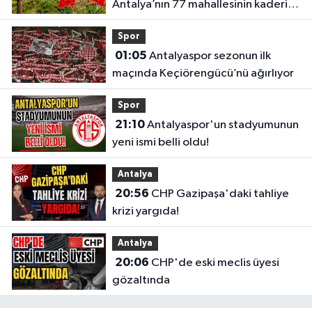
Antalya’nın 77 mahallesinin kaderi
belli oldu
Spor
01:05
Antalyaspor sezonun ilk
maçında Keçiörengücü’nü ağırlıyor
Spor
21:10
Antalyaspor'un stadyumunun
yeni ismi belli oldu!
Antalya
20:56
CHP Gazipaşa'daki tahliye
krizi yargıda!
Antalya
20:06
CHP'de eski meclis üyesi
gözaltında