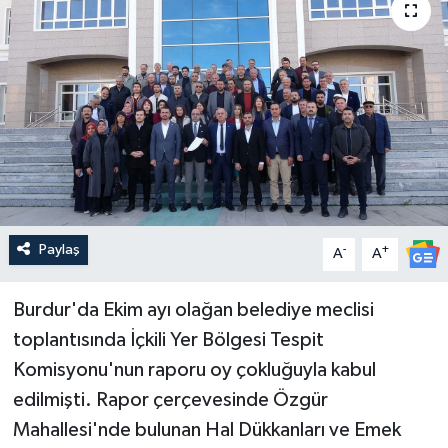
Güncel
Kültür & Sanat
Magazin
Resmi İlan
Sağlık & Yaşam
Paylaş
-
+
A
A
Siyaset
Burdur'da Ekim ayı olağan belediye meclisi
toplantısında İçkili Yer Bölgesi Tespit
Spor
Komisyonu'nun raporu oy çokluğuyla kabul
edilmişti. Rapor çerçevesinde Özgür
Mahallesi'nde bulunan Hal Dükkanları ve Emek