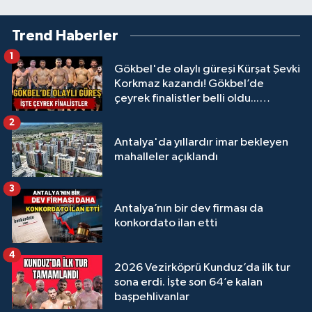
Trend Haberler
1
Gökbel'de olaylı güreşi Kürşat Şevki
Korkmaz kazandı! Gökbel’de
çeyrek finalistler belli oldu...
Megastar Ali Gürbüz elendi!
2
Antalya'da yıllardır imar bekleyen
mahalleler açıklandı
3
Antalya’nın bir dev firması da
konkordato ilan etti
4
2026 Vezirköprü Kunduz’da ilk tur
sona erdi. İşte son 64’e kalan
başpehlivanlar