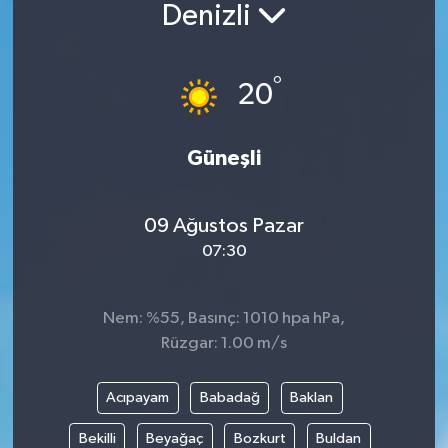
Denizli
Güncel
°
Kültür & Sanat
20
Magazin
Güneşli
Resmi İlan
09 Ağustos Pazar
Sağlık & Yaşam
07:30
Siyaset
Nem: %55, Basınç: 1010 hpa hPa,
Spor
Rüzgar: 1.00 m/s
Acıpayam
Babadağ
Baklan
Bekilli
Beyağaç
Bozkurt
Buldan