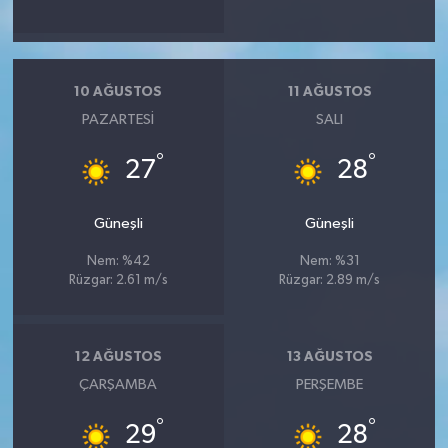
10 AĞUSTOS
11 AĞUSTOS
PAZARTESI
SALI
°
°
27
28
Güneşli
Güneşli
Nem: %42
Nem: %31
Rüzgar: 2.61 m/s
Rüzgar: 2.89 m/s
12 AĞUSTOS
13 AĞUSTOS
ÇARŞAMBA
PERŞEMBE
°
°
29
28