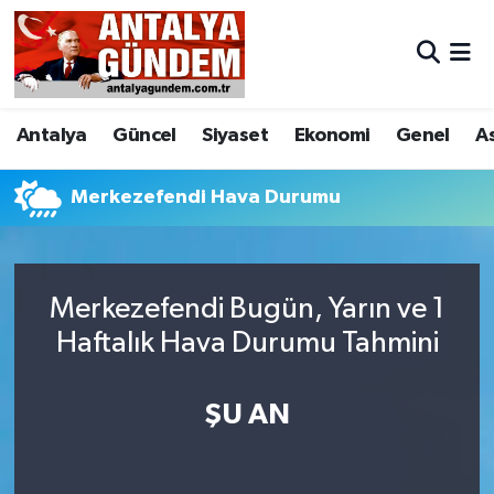
Antalya
Antalya Nöbetçi Eczaneler
Antalya
Güncel
Siyaset
Ekonomi
Genel
A
Asayiş
Antalya Hava Durumu
Bilim & Teknoloji
Antalya Namaz Vakitleri
Merkezefendi Hava Durumu
Bölge
Antalya Trafik Yoğunluk Haritası
Merkezefendi Bugün, Yarın ve 1
EĞİTİM
Süper Lig Puan Durumu ve Fikstür
Haftalık Hava Durumu Tahmini
Ekonomi
Tüm Manşetler
ŞU AN
Genel
Son Dakika Haberleri
Görüntülü Haber
Haber Arşivi