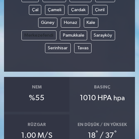
Çal
Çameli
Çardak
Çivril
Güney
Honaz
Kale
Merkezefendi
Pamukkale
Sarayköy
Serinhisar
Tavas
NEM
BASINÇ
%55
1010 HPA
hpa
RÜZGAR
EN DÜŞÜK / EN YÜKSEK
°
°
1.00 M/S
18
/ 37